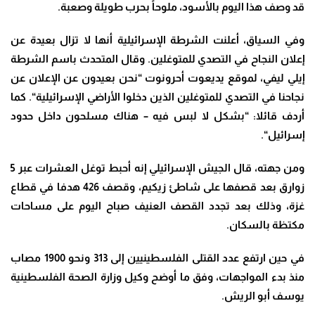
قد وصف هذا اليوم بالأسود، ملوحاً بحرب طويلة وصعبة
.
وفي السياق، أعلنت الشرطة الإسرائيلية أنها لا تزال بعيدة عن
إعلان النجاح في التصدي للمتوغلين. وقال المتحدث باسم الشرطة
إيلي ليفي، لموقع يديعوت أحرونوت “نحن بعيدون عن الإعلان عن
نجاحنا في التصدي للمتوغلين الذين دخلوا الأراضي الإسرائيلية
“.
كما
أردف قائلا: “بشكل لا لبس فيه – هناك مسلحون داخل حدود
إسرائيل
“.
ومن جهته، قال الجيش الإسرائيلي إنه أحبط توغل العشرات عبر 5
زوارق بعد قصفها على شاطئ زيكيم، وقصف 426 هدفا في قطاع
غزة، وذلك بعد تجدد القصف العنيف صباح اليوم على مساحات
مكتظة بالسكان
.
في حين ارتفع عدد القتلى الفلسطينيين إلى 313 ونحو 1900 مصاب
منذ بدء المواجهات، وفق ما أوضح وكيل وزارة الصحة الفلسطينية
يوسف أبو الريش
.