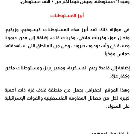
وفيه 11 مستوطنة، يعيش فيها أكثر من 7 آلاف مستوطن
.
أبرز المستوطنات
في موازاة ذلك تعد أبرز هذه المستوطنات كيسوفيم، وزيكيم،
ونحال عوز، وكريات ملاخي، وكريات غات، إضافة إلى مدن ديمونا
وعسقلان وأسدود وسديروت، وهي من المناطق التي استهدفتها
حماس مؤخراً
.
إضافة إلى قاعدة رعيم العسكرية، ومعبر إيريز، ومستوطنات ماغن
وكفار عزة
.
وهذا الموقع الجغرافي يجعل من منطقة غلاف غزة ذات أهمية
كبيرة لكل من فصائل المقاومة الفلسطينية والقوات الإسرائيلية
على السواء
.
شارك هذا الموضوع