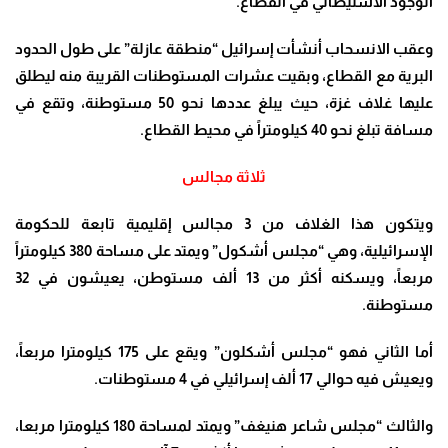
الوجود الاستيطاني في القطاع
.
وعقب الانسحاب أنشأت إسرائيل “منطقة عازلة” على طول الحدود
البرية مع القطاع، وبقيت عشرات المستوطنات القريبة منه ليطلق
عليها غلاف غزة، حيث يبلغ عددها نحو 50 مستوطنة، وتقع في
مسافة تبلغ نحو 40 كيلومتراً في محيط القطاع
.
ثلاثة مجالس
ويتكون هذا الغلاف من 3 مجالس إقليمية تابعة للحكومة
الإسرائيلية، وهي “مجلس أشكول” ويمتد على مساحة 380 كيلومتراً
مربعاً، ويسكنه أكثر من 13 ألف مستوطن، يعيشون في 32
مستوطنة
.
أما الثاني فهو “مجلس أشكلون” ويقع على 175 كيلومترا مربعاً،
ويعيش فيه حوالي 17 ألف إسرائيلي في 4 مستوطنات
.
والثالث “مجلس شاعر هنيغف” ويمتد لمساحة 180 كيلومترا مربعا،