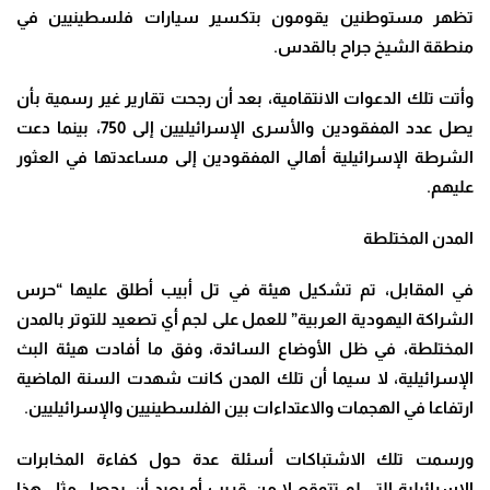
تظهر مستوطنين يقومون بتكسير سيارات فلسطينيين في
منطقة الشيخ جراح بالقدس
.
وأتت تلك الدعوات الانتقامية، بعد أن رجحت تقارير غير رسمية بأن
يصل عدد المفقودين والأسرى الإسرائيليين إلى 750، بينما دعت
الشرطة الإسرائيلية أهالي المفقودين إلى مساعدتها في العثور
عليهم
.
المدن المختلطة
في المقابل، تم تشكيل هيئة في تل أبيب أطلق عليها “حرس
الشراكة اليهودية العربية” للعمل على لجم أي تصعيد للتوتر بالمدن
المختلطة، في ظل الأوضاع السائدة، وفق ما أفادت هيئة البث
الإسرائيلية، لا سيما أن تلك المدن كانت شهدت السنة الماضية
ارتفاعا في الهجمات والاعتداءات بين الفلسطينيين والإسرائيليين
.
ورسمت تلك الاشتباكات أسئلة عدة حول كفاءة المخابرات
الإسرائيلية التي لم تتوقع لا من قريب أو بعيد أن يحصل مثل هذا