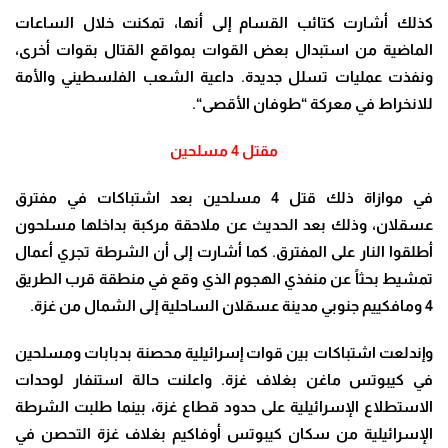
كذلك أشارت كتائب القسام إلى أنها، تمكنت خلال الساعات
الماضية من استبدال بعض القوات بمواقع القتال بقوات أخرى،
ونفذت عمليات تسلل جديدة. داعية الشعب الفلسطيني والأمة
للانخراط في معركة “طوفان الأقصى
“.
مقتل 4 مسلحين
في موازاة ذلك قتل 4 مسلحين بعد اشتباكات في مفترق
عسقلان، وذلك بعد الحديث عن ملاحقة مركبة بداخلها مسلحون
أطلقوا النار على المفترق
.
كما أشارت إلى أن الشرطة تجري أعمال
تمشيط بحثاً عن منفذي الهجوم الذي وقع في منطقة قرب الطريق
4 ومافكييم جنوبي مدينة عسقلان الساحلية إلى الشمال من غزة
.
وإندلعت اشتباكات بين قوات إسرائيلية محصنة بدبابات ومسلحين
في كيبوتس ماغن بغلاف غزة
.
واعلنت حالة استنفار لوحدات
الاستطلاع الإسرائيلية على حدود قطاع غزة، بينما طلبت الشرطة
الإسرائيلية من سكان كيبوتس أوفاكيم بغلاف غزة التحصن في