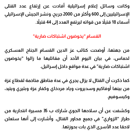
وكانت وسائل إعلام إسرائيلية أفادت عن إرتفاع عدد القتلى
الإسرائيليين إلى 600 وأكثر من 2000 جريح، ونشر الجيش الإسرائيلي
أسماء 18 قتيلاً من قواته ليرتفع العدد إلى 44 قتيلاً
.
القسام “يخوضون اشتباكات ضارية
“
من جهتها، أوضحت كتائب عز الدين القسام الجناح العسكري
لحماس، في بيان اليوم الأحد أن مقاتليها ما زالوا “يخوضون
اشتباكات ضارية” في عدة مواقع داخل إسرائيل
.
كما ذكرت أن القتال لا يزال يجري في عدة مناطق متاخمة لقطاع غزة
من بينها أوفاكيم وسديروت وياد مردخاي وكفار عزة وبئيري ويتيد،
وكيسوفيم
.
وكشفت عن أن سلاحها الجوي شارك ب 35 مسيرة انتحارية من
طراز “الزواري” في جميع محاور القتال
.
وأشارت إلى أنها ستعلن
لاحقا عدد الأسرى الذي بات بحوزتها
.