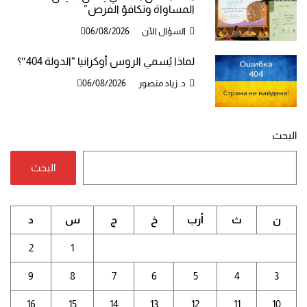
المساواة وتكافؤ الفرص”
السؤال الآن
06/08/2026
لماذا يُسمي الروس أوكرانيا “الدولة 404″؟
د. زياد منصور
06/08/2026
البحث
البحث
ن
ث
أرب
خ
ج
س
د
2
1
9
8
7
6
5
4
3
16
15
14
13
12
11
10