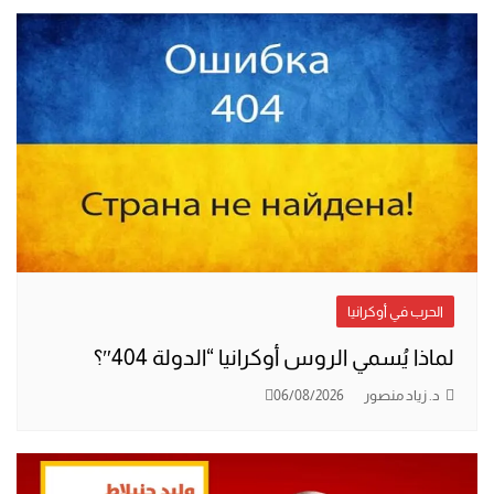
الحرب في أوكرانيا
لماذا يُسمي الروس أوكرانيا “الدولة 404″؟
د. زياد منصور
06/08/2026