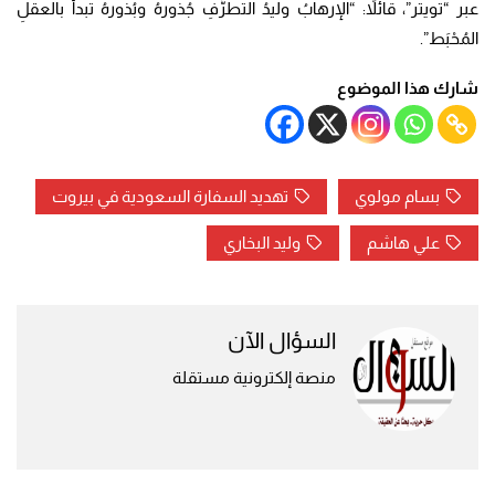
عبر “تويتر”، قائلاً: “الإرهابُ وليدُ التطرُّفِ جُذورهُ وبُذورهُ تبدأُ بالعقلِ
المُحْبَط”.
شارك هذا الموضوع
بسام مولوي
تهديد السفارة السعودية في بيروت
علي هاشم
وليد البخاري
السؤال الآن
منصة إلكترونية مستقلة