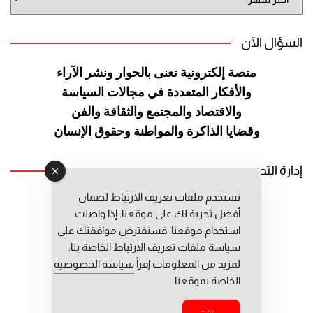
الموقع
السؤال الآن
منصة إلكترونية تعنى بالحوار ونشر
الآراء
والأفكار المتعددة في مجالات
السياسة
والاقتصاد والمجتمع والثقافة
والفن
وقضايا الذاكرة والمواطنة
وحقوق الإنسان
إدارة التحرير
نستخدم ملفات تعريف الارتباط لضمان
رئيس التحرير: عبد الرحيم التوراني
أفضل تجربة لك على موقعنا. إذا واصلت
رئيس التحرير المساعد: المعطي قبال
استخدام موقعنا، فسنفترض موافقتك على
مديرة التحرير: فاطمة حوحو
سياسة ملفات تعريف الارتباط الخاصة بنا.
لمزيد من المعلومات إقرأ
سياسة الخصوصية
الخاصة بموقعنا.