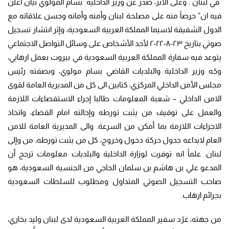
في لبنان . وعلى الاثر
، صدر عن وزير الداخلية بسام المولوي بيان اعلن
فيه ان” حرصاً منه على مصلحة لبنان وأمنه وأمانه وحسن علاقاته مع
الدول الشقيقة لاسيما المملكة العربية السعودية، وإثر انتشار تسجيل
صوتي بتاريخ ٢٣-٨-٢٠٢٢ لأحد الأشخاص على وسائل التواصل الاجتماعي
يتوعد فيه سفارة المملكة العربية السعودية في بيروت بعمل ارهابي،
وجّه وزير الداخلية والبلديات القاضي بسام مولوي، وبصفته رئيس
مجلس الأمن الداخلي المركزي، كتابين الى كل من المديرية العامة لقوى
الامن الداخلي – شعبة المعلومات طالبا إجراء الاستقصاءات اللازمة
والعمل على توقيف من يثبت تورطه وإحالته امام القضاء، واتخاذ
الاجراءات اللازمة بما أمكن من السرعة. والى المديرية العامة للامن
العام لايداعه جدول حركة دخول وخروج، كل من يثبت تورطه، من وإلى
لبنان. علماً انه توفرت لوزارة الداخلية والبلديات معلومات ترجح أن
المدعو علي بن هاشم بن سلمان الحاجي من الجنسية السعودية، هو
صاحب التسجيل الصوتي المتداول ومطلوب للسلطات السعودية
بجرائم ارهاب.
من جهته، غرّد سفير المملكة العربية السعودية لدى لبنان وليد بخاري،