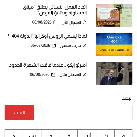
اتحاد العمل النسائي يطلق “ميثاق
المساواة وتكافؤ الفرص”
السؤال الآن
06/08/2026
لماذا يُسمي الروس أوكرانيا “الدولة 404″؟
د. زياد منصور
06/08/2026
أمبرتو إيكو .. عندما فاقت الشهرة الحدود
المعطي قبّال
06/08/2026
البحث
البحث
ن
ث
أرب
خ
ج
س
د