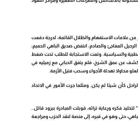
ئة مشحونة بالدسائس والصراعات الصغيرة ومراكز النفوذ
ير من علامات الاستفهام والظلال القاتمة، لدرجة دفعت
 الرحيل المفاجئ والصادم، انتفض صديق الباهي الحميم،
 الطبية والسياسية. وتمت الاستجابة للطلب تحت ضغط
نة كشف عن عمق الشرخ، فلم يتفق الحبابي مع زميليه في
 ولعلو محاولا تهدئة الأجواء وسحب فتيل الأزمة
.
راحل كأن شيئا لم يكن. ومثلما جرت الأمور في الاتحاد
 فكره ورعاية تراثه، قوبلت المبادرة ببرود قاتل..
باهي، حتى وهو في قبره، إلى منصة لنقد الحزب ومراجعة