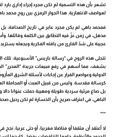
تشعر بأن هذه التسمية لم تكن مجرد إجراء إداري بارد لت
لعواصف الانتهازية. هذا الجوار الرمزي بين روح محمد باهي
فمحمد باهي لم يكن مجرد عابر في تاريخ الصحافة، بل ك
مذهل، في زمن عزّ فيه التطابق بين الكلمة وقائلها. و
عجيبة على شدّ القارئ من ياقته الفكرية ويجعله يستزيد 
تتجلى هذه الروح في “رسالة باريس” الأسبوعية، تلك ا
بشغف، مما أسهم في رفع مبيعات جريدة “المحرر” المغر
الدولية وعواصم القرار عن إجابات لأسئلة الشرق المأزو
كرسالة مقدسة. وليس من قبيل العبث أو المجاملة العابرة 
بل صاغ مرثية سردية طويلة ومهيبة حملت عنوانا دالا و
الباهي، في اعتراف صريح بأن الخسارة لم تكن رحيل صحف
***
لا أعتقد أن مثقفا أو مناضلا مغربيا، أو حتى عربيا، نجح
للحدود والأنظمة، جامعا للتناقضات بفضل كاريزما إنسان