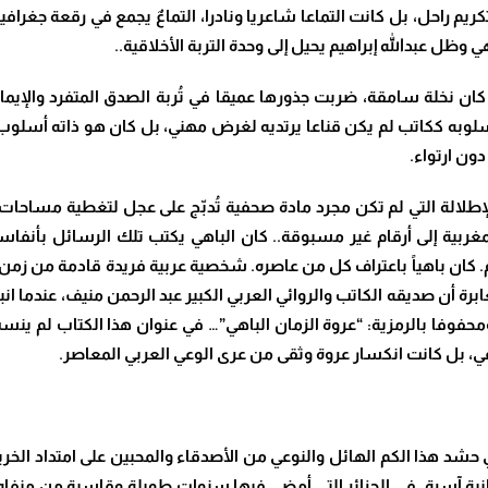
كريم راحل، بل كانت التماعا شاعريا ونادرا، التماعٌ يجمع في رقعة جغراف
 وظل عبدالله إبراهيم يحيل إلى وحدة التربة الأخلاقية
..
ان نخلة سامقة، ضربت جذورها عميقا في تُربة الصدق المتفرد والإيمان
أسلوبه ككاتب لم يكن قناعا يرتديه لغرض مهني، بل كان هو ذاته أسلو
دون ارتواء
.
لإطلالة التي لم تكن مجرد مادة صحفية تُدبّج على عجل لتغطية مساحات
بية إلى أرقام غير مسبوقة.. كان الباهي يكتب تلك الرسائل بأنفاسه
م. كان باهياً باعتراف كل من عاصره. شخصية عربية فريدة قادمة من زمن
أن صديقه الكاتب والروائي العربي الكبير عبد الرحمن منيف، عندما انبرى 
محفوفا بالرمزية: “عروة الزمان الباهي”… في عنوان هذا الكتاب لم ي
ي، بل كانت انكسار عروة وثقى من عرى الوعي العربي المعاصر
.
 في حشد هذا الكم الهائل والنوعي من الأصدقاء والمحبين على امتداد الخر
ية آسرة. في الجزائر التي أمضى فيها سنوات طويلة وقاسية من منفاه الأ