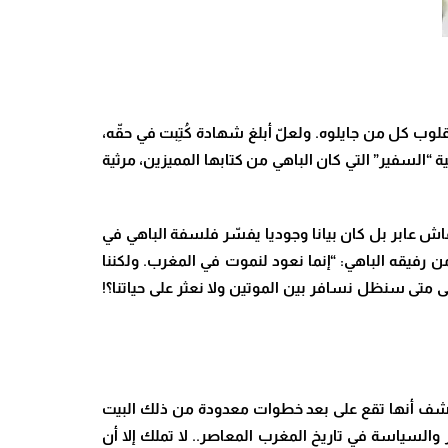
ا عميقة في قلوب كل من جايلوه. ولعلّ أبلغ شهادة كُتِبت في حقّه،
 “السفير” التي كان الباهي من كتابها المميزين، مرثية
اش عابر بل كان بيانا وجوديا يفسّر فلسفة الباهي في
فيقه الباهي: “إنما نعود لنموت في المغرب. ولكننا
 متى سنظل نسافر بين الموتين ولا نعثر على حياتنا؟!
كتشف أنها تقع على بعد خطوات معدودة من ذلك البيت
 والسياسة في تاريخ المغرب المعاصر.. لا تملك إلا أن