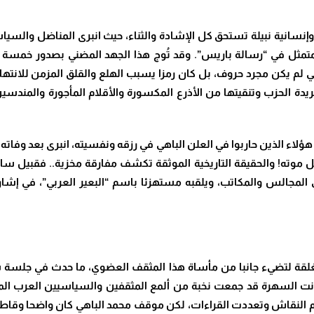
إنسانية نبيلة تستحق كل الإشادة والثناء، حيث انبرى المناضل والسي
لمتمثل في “رسالة باريس”. وقد تُوج هذا الجهد المضني بصدور خمس
ي لم يكن مجرد حروف، بل كان رمزا يسبب الهلع والقلق المزمن للانتهاز
 الحزب وتنقيتها من الأذرع المكسورة والأقلام المأجورة والمندسين 
اء الذين حاربوا في العلن الباهي في رزقه ونفسيته، انبرى بعد وفاته م
ل موته! والحقيقة التاريخية الموثقة تكشف مفارقة مخزية.. فقبيل ساعا
مجالس والمكاتب، ويلقبه مستهزئا باسم “البعير العربي”، في إشارة 
غلقة لتضيء جانبا من مأساة هذا المثقف العضوي، ما حدث في جلسة س
 كانت السهرة قد جمعت نخبة من ألمع المثقفين والسياسيين العرب الم
. احتدم النقاش وتعددت القراءات، لكن موقف محمد الباهي كان واضحا وق