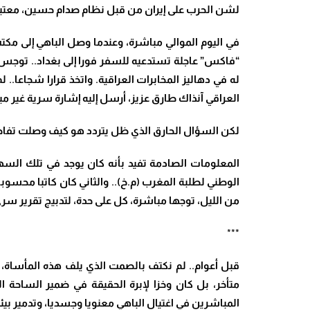
لشن الحرب على إيران من قبل نظام صدام حسين، معتبرا 
في اليوم الموالي مباشرة، وعندما وصل الباهي إلى مكتب 
“فاكس” عاجلة تستدعيه للسفر فورا إلى بغداد.. توجس ا
له في دهاليز المخابرات العراقية. واتخذ قرارا شجاعا..
العراقي آنذاك طارق عزيز، أرسل إليه إشارة سرية غير م
لكن السؤال الحارق الذي ظل يتردد هو كيف وصلت تفاصي
المعلومات الصادمة تفيد بأنه كان يوجد في تلك السه
الوطني لطلبة المغرب (م.خ).. والثاني كان كاتبا محسوبا
من الليل، توجها مباشرة، كل على حدة، لتدبيج تقرير س
***
قبل أعوام.. لم نكتف بالصمت الذي يلف هذه المأساة، 
متأخر، بل كان وخزا لإبرة الحقيقة في ضمير الساحة 
المباشرين في اغتيال الباهي معنويا وجسديا، وتدمير بيئ