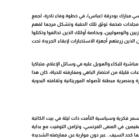
اسي مبارك بودرقة (عباس)، في خطوة وفاء نادرة، لجمع
ة مجلدات ضخمة توثق تلك الحقبة وتشكل مرجعا لفهم
يين والوصوليين، وبخاصة أولئك الذين تحالفوا وتكتلوا
الذين زرعتهم أجهزة الاستخبارات لإبقاء الجريدة تحت
باشرة للبكاء والعويل عليه في وسائل الإعلام، متباكيا
ت قليلة من احتضار الباهي ومفارقته للحياة، كان هذا
وعنصرية مبطنة لأصوله الموريتانية وثقافته البدوية
مر فكرية وسياسية التأمت ذات ليلة في بيت الكاتبة
قيمين في المنفى الفرنسي، وتزامن التوقيت مع بداية
اطعا كحد السيف.. عبر دون مواربة عن معارضته الشديدة