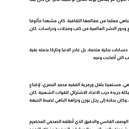
باهي معلما من معالمها الثقافية. كان مشهدا مألوفا
بع ودور النشر العالمية من كتب ومجلات ودراسات. كان
ابات بنكية متخمة، بل غادر الدنيا وتاركا بذمته بقية
تب التي أضاءت وعيه
.
ي، مستعينا بثقل ورمزية الفقيه محمد البصري، لإقناع
لة جريدة حزب الاتحاد الاشتراكي للقوات الشعبية. كان
وكان بحاجة إلى رجل بوزن ونزاهة الباهي لضبط الجبهة
هو الوصف القاسي والدقيق الذي أطلقه الصحفي المخضرم