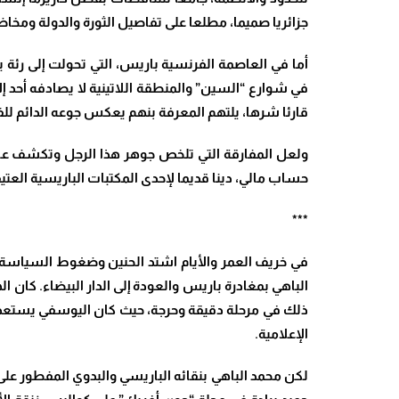
جزائريا صميما، مطلعا على تفاصيل الثورة والدولة ومخاض
أما في العاصمة الفرنسية باريس، التي تحولت إلى رئة
في شوارع “السين” والمنطقة اللاتينية لا يصادفه أحد 
قارئا شرها، يلتهم المعرفة بنهم يعكس جوعه الدائم لل
ولعل المفارقة التي تلخص جوهر هذا الرجل وتكشف عن زهد
حساب مالي، دينا قديما لإحدى المكتبات الباريسية العتيق
***
في خريف العمر والأيام اشتد الحنين وضغوط السياسة.. 
الباهي بمغادرة باريس والعودة إلى الدار البيضاء. كان
ذلك في مرحلة دقيقة وحرجة، حيث كان اليوسفي يستعد لد
الإعلامية
.
لكن محمد الباهي بنقائه الباريسي والبدوي المفطور عل