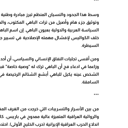
***
وسط هذا الجحود والنسيان المنظم تبرز مبادرة وطنية و
وتوثيق جزء هام وأصيل من تراث الباهي المكتوب، وا
السياسة العربية والدولية بعيون الباهي. إن اسم الباه
خلف الكواليس لإفشال مهمته الإصلاحية في تسيير جريدة
السيطرة
.
ومن أقسى تجليات النفاق الإنساني والسياسي، أن أحد هؤل
وزاعما في ادعاء فج أن الباهي ترك له “وصية خاصة” قب
الشخص عينه يكيل للباهي أبشع الشتائم الرخيصة في ال
السامقة
.
***
من بين الأسرار والتسريبات التي خرجت من الغرف الم
والروائية العراقية المتميزة عالية ممدوح في باريس.
اندلاع الحرب العراقية الإيرانية (حرب الخليج الأولى)