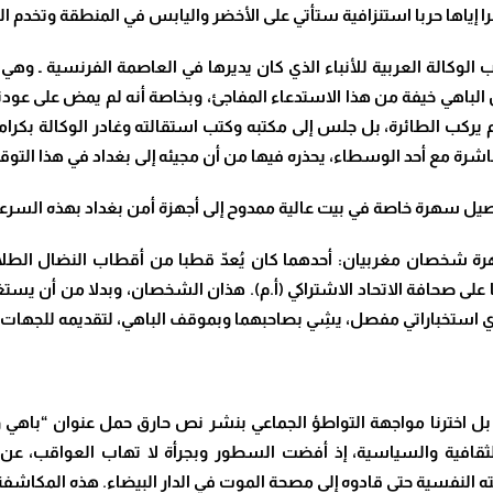
إياها حربا استنزافية ستأتي على الأخضر واليابس في المنطقة وتخدم ا
الوكالة العربية للأنباء الذي كان يديرها في العاصمة الفرنسية ـ وهي 
لباهي خيفة من هذا الاستدعاء المفاجئ، وبخاصة أنه لم يمض على عودت
 لم يركب الطائرة، بل جلس إلى مكتبه وكتب استقالته وغادر الوكالة بكرا
باشرة مع أحد الوسطاء، يحذره فيها من أن مجيئه إلى بغداد في هذا التو
ل سهرة خاصة في بيت عالية ممدوح إلى أجهزة أمن بغداد بهذه السرعة
رة شخصان مغربيان: أحدهما كان يُعدّ قطبا من أقطاب النضال الطلا
 على صحافة الاتحاد الاشتراكي (أ.م). هذان الشخصان، وبدلا من أن يستغ
ري استخباراتي مفصل، يشِي بصاحبهما وبموقف الباهي، لتقديمه للجهات 
بل اخترنا مواجهة التواطؤ الجماعي بنشر نص حارق حمل عنوان “باهي و
الثقافية والسياسية، إذ أفضت السطور وبجرأة لا تهاب العواقب، ع
ته النفسية حتى قادوه إلى مصحة الموت في الدار البيضاء. هذه المكاشفة