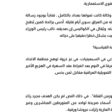
لقوى الاستعمارية
.
وكالة كانت تمولها بغداد بالكامل ـ تفاجأ بوجود رسالة
ه من العراق سوى أيام قليلة. أحس برائحة كمين يُطبخ
مته. ويُقال في الكواليس إن صديقه، نائب رئيس الوزراء
قيت يشكل خطرا حقيقيا على حياته
.
 القياسية؟
بي في السبعينيات، في عز ذروة توهج منظمة الاتحاد
رقا في النوم بعد انفراط عقد السهرة في الهزيع الأخير
التمويلية العراقية مقابل ثمن بخس
.
زمن القتلة”.. في ذلك النص لم يكن الهدف مجرد رثاء
ن أسماء صريحة لواحد من المتورطين المباشرين وغير
 العارية زلزلت عروشا ورقية
..