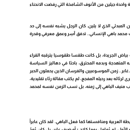
ية واحدة جيلين من الأنوف الشامخة التي رفضت الانحناء
 المبدئي الذي لا يلين. كان الرجل يشبه نفسه إلى حد
ب محمد باهي الإنساني.. تدفق آسِر وعمق معرفي وقدرة
 بياض الجريدة، بل كانت طقسا طقوسيا يترقبه القراء
 المتهدجة وبدمه المحترق، باحثا في دهاليز السياسة
 غابر.. زمن الموسوعيين والفرسان الذين يحملون الحبر
لرثائه بعد رحيله المفجع، لم يكتب مقالة رثاء تقليدية،
نسب منيف الباهي إلى زمنه، بل نسب الزمن نفسه لمحمد
يطة العربية ومنافستها كما فعل الباهي. لقد كان عابراً
ول، لم يُعامل يوما كلاجئ أو ضيف عابر، بل كان يُعدّ