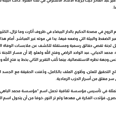
ير عبد القادر حيث جريدة الاتحاد الاشتراكي في تلك الفترة. كانت البي
ا
.
لم الروح في مصحة الحكيم بالدار البيضاء في ظروف أثارت وما تزال، الكث
بر الضغط والبيئة التي وضعه فيها، يدا في موته غير المباشر. أمام هذا
بتشكيل لجنة تقصي حقائق رسمية ومستقلة للكشف عن ملابسات الوفاة
 محمد الحبابي، عبد الواحد الراضي وفتح الله ولعلو. إلا أن مسار اللج
يعكس وجهة نظره الاستقصائية، بينما كُتب التقرير الثاني بخط يد فتح الله
ائج التحقيق للعلن، وطُوي الملف بالكامل، ودُفنت الحقيقة مع الجسد ال
 سر مغلق من أسرار الحزب الرمادية
.
مثلة في تأسيس مؤسسة ثقافية تحمل اسم “مؤسسة محمد الباهي” لتخليد
لبصري، فوُئدت الفكرة في مهدها ولم تر النور، خوفا من أن يتحول اسم ال