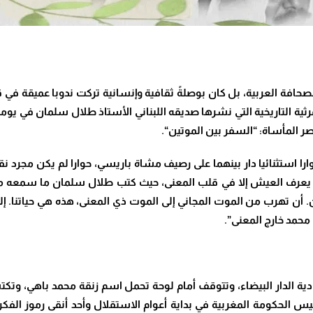
(1930-1996) مجرد عابر في الصحافة العربية، بل كان بوصلةً ثقافية وإنسانية تركت ندوب
رثية التاريخية التي نشرها صديقه اللبناني الأستاذ طلال سلمان في يومية
صر المأساة: “السفر بين الموتين
“.
 استثنائيا دار بينهما على رصيف مشاة باريسي، حوارا لم يكن مجرد نق
يعرف العيش إلا في قلب المعنى، حيث كتب طلال سلمان ما سمعه من ر
 أن تهرب من الموت المجاني إلى الموت ذي المعنى، هذه هي حياتنا. إلى
 محمد خارج المعنى
”.
دية الدار البيضاء، وتتوقف أمام لوحة تحمل اسم زنقة محمد باهي، وت
رئيس الحكومة المغربية في بداية أعوام الاستقلال وأحد أنقى رموز الفكر