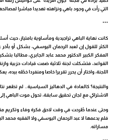
حميد برادة في مجلة “جون أفريك” على كواليس زنقة الأم
التي رأت في وجود باهي ونزاهته تهديدا مباشرا لمصالحه
***
كانت نهاية الباهي تراجيدية ومأساوية بامتياز، حيث أس
الكثر للقول إن لعبد الرحمان اليوسفي، بشكل أو بآخر ع
المفكر الكبير الدكتور محمد عابد الجابري، مطالبا 
القواعد، فتشكلت لجنة ثلاثية ضمت قيادات حزبية وازنة:
اللجنة، واختار أن يحرر تقريرا خاصا ومنفردا خطّه بيده، 
والنتيجة؟ كالعادة في الدهاليز السياسية.. لم تظهر نت
الاشتراكي مع لجان تحقيق سابقة، تحول موت الباهي إلى
وحتى عندما طُرحت في وقت لاحق فكرة وفاء وتكريم مت
فلم يدعمها لا عبد الرحمان اليوسفي ولا الفقيه محمد ا
مساراته
.