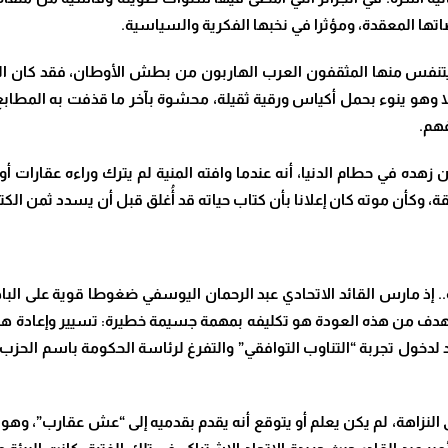
اتها المعقدة، ومؤثرا في نخبها الفكرية والسياسية
.
 يتنفس منها المثقفون العرب الهاربون من بطش الأوطان، فقد كان ال
إلا وهو ينوء بحمل أكياس ورقية ثقيلة، محشوة بآخر ما قذفت به المطا
فهم
.
ه في حطام الدنيا، أنه عندما وافته المنية لم يترك وراءه عقارات أو حس
ة، وكأن موته كان إعلانا بأن كتاب حياته قد أُغلق قبل أن يسدد ثمن الك
إذ مارس القائد الاتحادي عبد الرحمان اليوسفي ضغوطا قوية على الباه
 الهدف من هذه العودة هو تكليفه بمهمة جسيمة خطيرة: تسيير وإعادة هيك
خول تجربة “التناوب التوافقي” والتفرغ لرئاسة الحكومة باسم الحزب، 
ى النزاهة، لم يكن يعلم أو يتوقع أنه يقدم بقدميه إلى “عش عقارب”، و