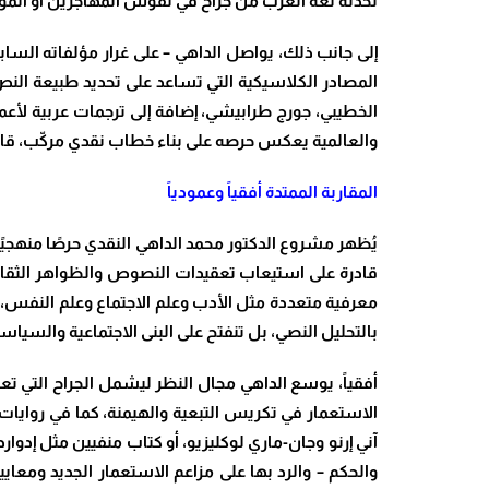
تُحدثه لغة الغرب من جراح في نفوس المهاجرين أو الموا
إلى جانب ذلك، يواصل الداهي – على غرار مؤلفاته الساب
المصادر الكلاسيكية التي تساعد على تحديد طبيعة النص ا
الخطيبي، جورج طرابيشي، إضافة إلى ترجمات عربية لأعم
والعالمية يعكس حرصه على بناء خطاب نقدي مركّب، قاد
المقاربة الممتدة أفقياً وعمودياً
يُظهر مشروع الدكتور محمد الداهي النقدي حرصًا منهجيً
قادرة على استيعاب تعقيدات النصوص والظواهر الثقافية
معرفية متعددة مثل الأدب وعلم الاجتماع وعلم النفس، و
بالتحليل النصي، بل تنفتح على البنى الاجتماعية والسياس
أفقياً، يوسع الداهي مجال النظر ليشمل الجراح التي تع
الاستعمار في تكريس التبعية والهيمنة، كما في روايات 
آني إرنو وجان-ماري لوكليزيو، أو كتاب منفيين مثل إدوار
والحكم – والرد بها على مزاعم الاستعمار الجديد ومعا