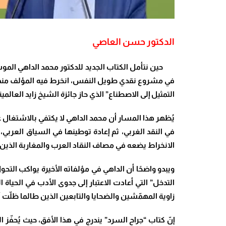
الدكتور حسن العاصي
في مشروع نقدي طويل النفس، انخرط فيه المؤلف منذ عق
التمثيل إلى الاصطناع” الذي حاز جائزة الشيخ زايد العالمية في صنف “الفنون والدراسات الن
يُظهر هذا المسار أن محمد الداهي لا يكتفي بالاشتغال ع
في النقد الغربي، ثم إعادة توطينها في السياق العربي،
الانخراط يضعه في مصاف النقاد العرب والمغاربة الذين 
ويبدو واضحًا أن الداهي في مؤلفاته الأخيرة يواكب التحول 
التدخل” التي أعادت الاعتبار إلى جدوى الأدب في الحيا
زاوية المهمّشين والضحايا والتابعين الذين طالما ظلّت
إنّ كتاب “جراح السرد” يندرج في هذا الأفق، حيث يُحفّز