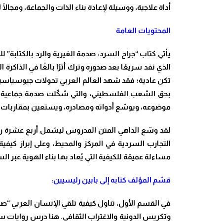
أداة علاجية، ووسيلة لإعادة بناء الذات والجماعة، ومجالً
المحتويات العامة
الذي نفد سريعًا بعد صدوره وترك أثرًا بالغًا في الذاكرة
تكن عادية؛ فقد شهد العالم العربي تحولات جيوسياسية عا
بحق الشعب الفلسطيني، والتي شكّلت صدمة جماعية وإنس
موضوعه، ويوسّع أدواته ومصادره، ويستعين بمقاربات 
لقد وسّع الداهي المتن المدروس ليشمل أربع عشرة رواي
التجارب السردية في المركز والمحيط، وعلى إبراز كيفي
مساءلة عميقة للكيفية التي يُعاد بها بناء الهوية عبر ال
قسّم المؤلف كتابه إلى بابين رئيسيين
:
في القسم الأول، تناول كيفية تلقي الإنسان العربي “صدمة 
وتكريس الدونية والاغتراب الثقافي. هنا درس روايات سه