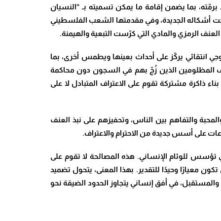
 برمّته، بما يضمن إقامة ما يمكن تسميته بـ “النسيان
 تحت أشكاله الجديدة، وفي مقدمتها الشعب الفلسطيني
ت العنف الرمزي والمادي التي كرّست التبعية والهيمنة
.
وجي انتقائي يركّز على أحداث بعينها ويطمس أخرى، بما
نصاف المظلومين الذين زُجّ بهم في السجون دون محاكمة
اء ذاكرة مشتركة تقوم على الاعتراف المتبادل لا على
المحبة والتفاهم بين الناس، وتحفيزهم على نبذ العنف
ماعات على أسس جديدة من الاحترام والاعتراف
.
ي تؤسس للوئام الإنساني. هذه المصالحة لا تقوم على
كون معيارًا وحيدًا للتقدير. بهذا المعنى، يتحول تضميد
 والمستقبل، في أفق إنساني يتجاوز الحدود الضيقة نحو