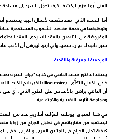
الغني أبو العزم، ليكشف كيف تحوّل السرد إلى مساحة موا
أما القسم الثاني، فقد خصّصه لأعمال أدبية يستخدم أص
وتوظيفها في خدمة مقاصد الشعوب المستعمَرة سابقًا وتط
المفروضة على التابعين (العقد السردي، العقد الاجتماع
سير ذاتية لـ إدوارد سعيد وآني إرنو، ليبرهن أن الأدب ق
المرجعية المعرفية والنقدية
يستند الدكتور محمد الداهي في كتابه “جراح السرد: صدم
خلال الفعل التكلُّمي
(Illocutoire)
الذي يتيح للذات التعبي
أن الداهي يراهن بالأساس على الطرح الثاني، أي على ق
ومواجهة آثارها النفسية والاجتماعية
.
في هذا السياق، يوظف المؤلف أطاريح عدد من المفكرين 
ليستفيد من مقارباتهم في تحليل الجراح من زوايا متعدد
كيفية تجلي الجراح في المتنين العربي والغربي؛ ففي المت