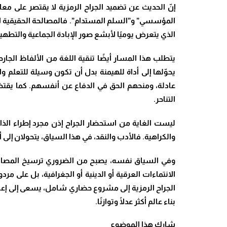
إنّ الحديث عن تضميد الجراح الرمزية لا يقتصر على معا
المؤسسي” و”السلم المستدام”. فالمصالحة الحقيقية لا
الذي يتعرض يوميًا لأبشع صور الإبادة الجماعية والتطهير 
يتطلب هذا المسار أيضًا تنقية اللغة من الألفاظ الجار
يحوّلها إلى أداة للهيمنة بدل أن تكون وسيلة للتعلم و
عادلة، ومنحهم الحق في الدفاع عن أنفسهم. كما يقتضي 
التناحر
.
ليست الغاية من استحضار الجراح إذن مجرد إطراء الذات
والكراهية. فالأدب والنقد، في هذا السياق، يتحولان إلى 
وفي السياق نفسه، يصبح من الضروري ترسيخ المصالحة ا
الانتماءات العرقية أو الدينية أو الجغرافية، بل على مر
الجراح الرمزية إلى مشروع حضاري شامل، يسعى إلى إعادة
بناء عالم أكثر عدلًا وتوازنًا
.
شارك هذا الموضوع