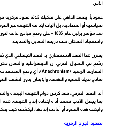
الآخر
.
عمودياً، يعتمد الداهي على تفكيك ثلاثة عقود مركزية ف
سياسية أو اقتصادية، بل آليات لإدامة الهيمنة عبر القوة
منذ مؤتمر برلين عام 1885 – على
واستعباد السكان تحت ذريعة التمدين والتحديث
.
يقترن هذا العقد الاستعماري بـ العقد الاجتماعي الذي صُو
رسّخ في المخيال الغربي أن الديمقراطية والتمدن حكرا
المفارقة الزمنية
(Anachronism)
، أي وضع المجتمعات ا
نماذج بديلة للتنمية والنهضة، والإيمان بدور المثقف الت
أما العقد العرقي، فقد كرس دوام الهيمنة البيضاء وال
بما يجعل الأدب نفسه أداة لإعادة إنتاج الهيمنة. هذ
واجهت هذه العقود أو أعادت إنتاجها، ليكشف كيف يمكن
تضميد الجراح الرمزية