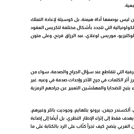
بعية
.
كن ليس بوصفها أداة هيمنة، بل كوسيلة لإعادة التملك
لكولونيالية التي تتجدد بأشكال مختلفة لتكريس العقود
لوكليزيو، موريس لوغلاي، عبد الرزاق قرنح، وعلى متون
عرفية التي تتقاطع عند سؤال الجراح والصدمة، سواء من
رز أثر الكلمات في جرح الآخر وإحداث صدمة في وعيه. غير
يتيح للضحايا والمهمّشين التعبير عن جراحهم الرمزية
ألكسندر جيفن، برونو بتلهايم، وجوديت باتلر وغيرهم،
دف فقط إلى إثراء الإطار النظري، بل أيضًا إلى إضاءة
 الغربي يتضح كيف تجرأ كتّاب على الرد بالكتابة على ما