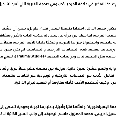
ا لإعادة التفكير في علاقة الفرد بالآخر، وفي صدمة الغيرية التي تُعيد ت
 النقدية العربية، لما حمله من جرأة في مساءلة علاقة الذات بالآخر وتمثي
صفة، واستقواءً متزايدًا للغرب، وتفككًا داخليًا للأمة العربية، فضلًا 
انية عميقة. هذه السياقات التاريخية والسياسية لم تكن مجرد خلفية
جديدة مثل السيميائيات ودراسات الصدمة
(Trauma Studies)
، ليمنح مش
ة وتسع عشرة سيرة ذاتية، موزعة بين خمسة عشر عملًا عربيًا وثمانية
ة تفاعل الأدب مع الصدمات التاريخية والوجودية عبر ثقافات متعددة. ه
سرد، وكيف يُستخدم الأدب كأداة مقاومة أو تضميد لجراح الذاكرة
.
الإمبراطورية” وتمثّلها فنيًا وأدبيًا، باعتبارها تجربة وجودية تسعى إل
يل إدريس، محمد المعزوز، جاسم الرصيف، إلى جانب السير الذاتية لـ فدو