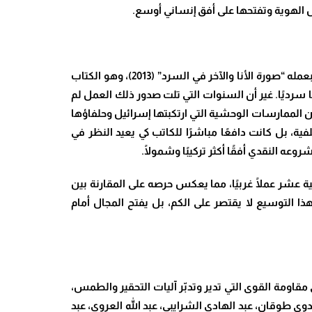
شكيل الهوية وتفتحها على أفق إنساني أوسع
.
يأتي كتاب “جراح السرد: صدمة الغيرية والرد بالكتابة” للدكتور محمد الداهي امتدادًا طبيعيًا لمسار نقدي طويل، سبق أن دشّنه بعمله “صورة الأنا والآخر في السرد” (2013)، وهو الكتاب
لها سرديًا. غير أن السنوات التي تلت صدور ذلك العمل لم
عن الممارسات الوحشية التي ارتكبتها إسرائيل وحلفاؤها
، بل كانت دافعًا مباشرًا للكاتب كي يعيد النظر في
روعه النقدي أفقًا أكثر تركيبًا وشمولًا
.
 عشر عملًا غربيًا، مما يعكس حرصه على المقارنة بين
ذا التوسيع لا يقتصر على الكم، بل يفتح المجال أمام
ى مقاومة القوى التي تدير وتدبّر آليات التحقير والطمس،
ى طوقان، عبد الهادي الشرايبي، عبد الله العروي، عبد