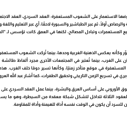
رضها الاستعمار على الشعوب المستعمَرة: العقد السردي، العقد الاجتم
 والرصاص أولًا، ثم عبر الطباشير والسبورة لاحقًا، أي عبر التعليم والل
 وضع مبادئ عامة لتوزيع المستعمرات وتبادل المصالح، لكنها في العمق كانت تؤس
ِّر وكأنه يعكس الذهنية الغربية وحدها، بينما تُركت الشعوب المستعمَرة 
ن على الغرب، بينما تُعتبر في المجتمعات الأخرى مجرد ألفاظ طائشة تح
لمستعمَرة في موقع متأخر زمنيًا، وكأنها تسير دومًا خلف الغرب. هذه ا
نويري في تسريع الزمن التاريخي وتحقيق الطفرات، كما أشار عبد الله العرو
تفوق الأوروبي على أساس العرق والبشرة، بينما عمل العقد السردي عل
ه العقود الثلاثة تتداخل لتشكل شبكة معقدة من السيطرة، وهو ما يس
 للسرد أن يكون في الوقت نفسه أداة للهيمنة وأداة للمقاومة
.