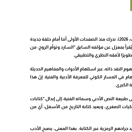
حين نتأمل الكتاب الجديد للدكتور محمد الداهي الموسوم بـ “جراح السرد: صدمة الغيرية والرد بالكتابة” (المركز الثقافي للكتاب، 2026)، ندرك منذ الصفحات الأولى أننا أمام حلقة جديدة
رأ بمعزل عن مؤلفه السابق “السارد وتوأم الروح: من
.
م النقد ذاته، عبر استلهام الأدوات والمفاهيم الحديثة
 في المسار الكوني للمعرفة الأدبية والفنية. إنّ هذا
 الكبرى
.
على طبيعة النص الأدبي وسماته الفنية، إلى إبدال “كتابات
حكيات الصغرى، ويعيد كتابة التاريخ من الأسفل، أي من
جراحهم الرمزية عبر الكتابة. بهذا المعنى، يصبح الأدب