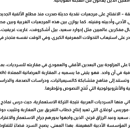
طنين الذين يعانون من الهجنة الهوياتية
.
قة – الانفتاح على مرجعيات نقدية حديثة صدرت منذ مطلع الألفية الجديد
لأدبي وأدبيته وفنيته. كما يوازن بين هذه المرجعيات الغربية وبين مصاد
ال مفكرين عالميين مثل إدوارد سعيد، بيل أشكروفت، غاريت غريفيث، ه
ر على استيعاب التحولات المعرفية الكبرى، وفي الوقت نفسه متجذر في 
ا على المزاوجة بين البعدين الأفقي والعمودي في مقاربته للسرديات، ب
 في آن واحد. فهو يتبنى ما يسميه بـ المقاربة العرضانية الممتدة
(Transversal approach)
تستند إلى مناهج متشابكة كالسيميائيات، ودراسات الصدمة، والدراسات 
ية والأنثروبولوجية التي تُنتج النصوص وتؤطرها
.
اني منها السرديات العربية نتيجة التركة الاستعمارية، حيث درس نماذج م
موريس لوغلاي التي تعيد إنتاج خطاب التفريق بين المغاربة وتثبيت دو
د سعيد وعبد الرزاق قرنح، الذين واجهوا بدورهم جراح الاستعمار والاغتر
يير المؤسسة الأدبية المهيمنة. بهذا المعنى، يصبح السرد فضاءً للتفا