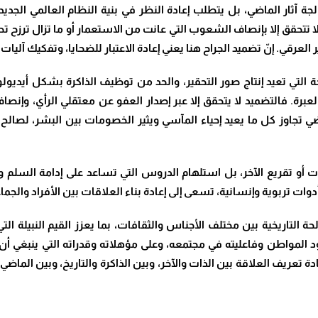
لجة آثار الماضي، بل يتطلب إعادة النظر في بنية النظام العالمي الجديد
 تتحقق إلا بإنصاف الشعوب التي عانت من الاستعمار أو ما تزال ترزح
العرقي. إنّ تضميد الجراح هنا يعني إعادة الاعتبار للضحايا، وتفكيك آليا
حة التي تعيد إنتاج صور التحقير، والحد من توظيف الذاكرة بشكل أيديول
العبرة. فالتضميد لا يتحقق إلا عبر إصدار العفو عن معتقلي الرأي، وإ
تجاوز كل ما يعيد إحياء المآسي ويثير الخصومات بين البشر، لصالح بن
 أو تقريع الآخر، بل استلهام الدروس التي تساعد على إدامة السلم و
أدوات تربوية وإنسانية، تسعى إلى إعادة بناء العلاقات بين الأفراد والج
لتاريخية بين مختلف الأجناس والثقافات، بما يعزز القيم النبيلة الت
دود المواطن وفاعليته في مجتمعه، وعلى مؤهلاته وقدراته التي ينبغي أن ت
 تعريف العلاقة بين الذات والآخر، وبين الذاكرة والتاريخ، وبين الماضي