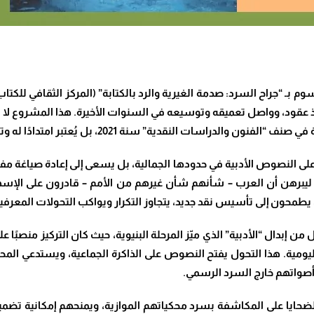
ود، وواصل تعميقه وتوسيعه في السنوات الأخيرة. هذا المشروع لا يُق
قدية” سنة 2021، بل يُعتبر امتدادًا له وتطويرًا لأفقه النظري والتطبيقي
لى النصوص الأدبية في حدودها الجمالية، بل يسعى إلى إعادة صياغة مفهو
 ليبرهن أن العرب – شأنهم شأن غيرهم من الأمم – قادرون على الإسهام
يطمحون إلى تأسيس نقد جديد، يتجاوز التكرار ويواكب التحولات المعرفية
من إبدال “الأدبية” الذي ميّز المرحلة البنيوية، حيث كان التركيز منصبًا 
ة اليومية. هذا التحول يفتح النصوص على الذاكرة الجماعية، ويستدعي الم
 أصواتهم خارج السرد الرسمي
.
 الضحايا على المكاشفة بسرد محكياتهم الموازية، ويمنحهم إمكانية تضميد 