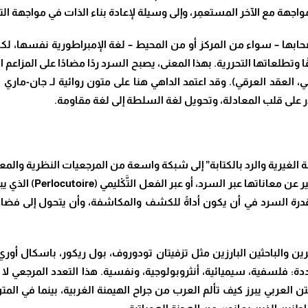
جهة مع الآخر المستعمِر، وإلى وسيلة لإعادة بناء الذات في مواجهة الت
حابها – سواء من المركز أو من المحيط – لغة الإمبراطورية نفسها، ل
لعاتها التحررية. بهذا المعنى، يصبح السرد ردًا مضادًا على المزاعم ا
ي، العقد العرقي). وقد اعتمد الداهي هنا على متون روائية لـ جان-ماري 
ادر على قلب المعادلة، وتحويل لغة السلطة إلى لغة مقاومة
.
ة الغيرية والرد بالكتابة” إلى شبكة واسعة من المرجعيات النظرية والم
ر عن معاناتها عبر السرد، أو عبر الفعل التَّكْليمي
(Perlocutoire)
الذي يب
درة السرد في أن يكون أداةً للكشف والمكاشفة، وأن يتحول إلى فضاء 
والباحثين البارزين مثل تزفيتان تودوروف، بول ريكور، باسكال أوري، 
ة: فلسفية، سيميائية، أنثروبولوجية، ونفسية. هذا التعدد المرجعي لا يه
ن العربي يبرز كيف تألم العرب من جراح الهيمنة الغربية، بينما في المتن