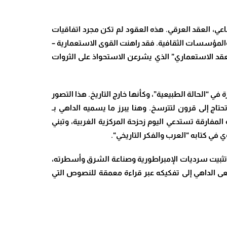
اعي، العقد العرقي. هذه العقود لم تكن مجرد اتفاقيات
غة والمؤسسات الثقافية. فقد راهنت القوى الاستعمارية –
س لـ “العقد الاستعماري” الذي يشرعن الاستحواذ على الثروات
في “الحالة الطبيعية”، وكأنها خارج التاريخ. هذا التصور
تاج إلى قرون لتترسخ. وهنا يبرز ما يسميه الداهي بـ
لمفارقة تستدعي اليوم زحزحة المركزية الغربية، وتبني
ي في كتابه “العرب والفكر التاريخي
“.
ى تثبيت سرديات الإمبراطورية وصناعة الشرق وأسطرته،
عى الداهي إلى تفكيكه عبر قراءة معمقة للنصوص التي