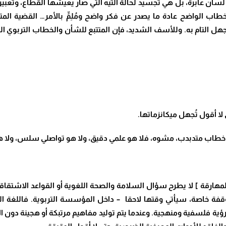
سان عابرة، بل هي تجسيد لحالة التيه التي صار يعيشها القطاع، وتعبير ع
لخطاب
الواضح عادة ما يصدر عن فكر واضح ومُلِمٍّ بالأمر… القضية المت
لجهل التام به. وللأسف الشديد، فإن المتتبع للشأن والخطاب التربوي 
 لا أقول تُجهل ميكانزماتها
.
 خطاب متدبدب، مشوه، فلا هو علمي دقيق، ولا هو تواصلي سلس، ولا ه
المهارقة ] لا يطرح سؤال السلامة والصحة اللغوية أو القواعد الاشتقاق
فة خاصة، سيأتي وقتها لاحقا – داخل المؤسسة التربوية. فاللغة الترب
ية فلسفية ومنهجية. وعندما يتم توليد مفاهيم مرتبكة أو هجينة دون 