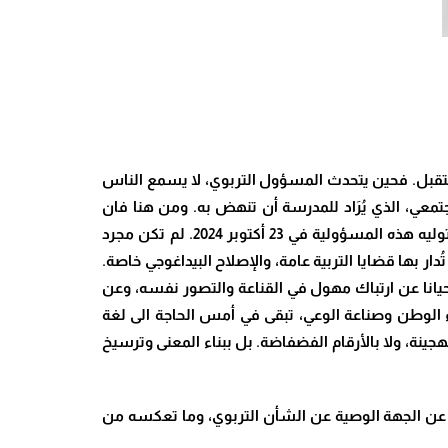
ستقبل. فحين يتحدث المسؤول التربوي، لا يسمع الناس
عي، الذي يُرَاد للمدرسة أن تنهض به. ومن هنا فان
الجدل الذي أثارته بعض التعايير الغريبة، المتداولة في الخطابات الرسمية لوزير التربية الوطنية والتعليم الأولي والرياضة، منذ توليه هذه المسؤولية في 23 أكتوبر 2024. لم تكن مجرد
ر بها قضايا التربية عامة، والإصلاح البيداغوجي خاصة.
أحيانا عن ارتباك مهول في القناعة والتصور نفسه، وعن
ء الوطن وصناعة الوعي، تبقى في أمس الحاجة الى لغة
جينة، ولا بالأرقام الفضفاضة. بل ببناء المعنى وترسيخ
در عن الجهة الوصية عن الشأن التربوي، وما تعكسه من