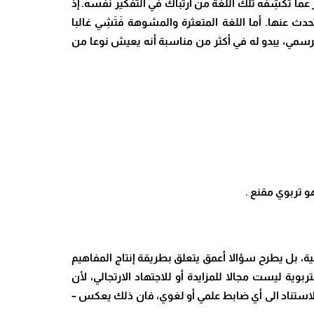
ما تُكْشِفُه تلك اللغة من ارتباك في التفكير نفسه. إذ
حدث عنها. أما اللغة المتعثرة والمشوهة فَتَشِي غالبا
الرسمي، يبدو له في أكثر من مناسبة أنه يعيش نوعا من
و تربوي مقنع
.
ية، بل يطرح سؤالا أعمق يتعلق بطريقة إنتاج المفاهيم
وية ليست مجالا للمزايدة أو للاجتهاد الارتجالي، لأن
الاستناد الى أي ضابط علمي أو لغوي، فان ذلك يعكس –