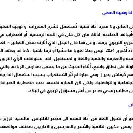
لة وهيبة المعنى
لعابر، ولا مجرد أداة تقنية تُستعمل لشرح المقررات أو توجيه التعليم
يالها الصاعدة. لذلك فان كل خلل في اللغة الرسمية، أو اضطراب في الم
وع التربوي برمته. ومن هنا فان الجدل الذي أثارته بعض التعابير – الغري
والتعليم الأولي والرياضة، منذ توليه الحقيبة الوزارية في 23 أكتوبر 2024. ليس جدلا لغويا 
 والمعرفة والتلميذ واللغة والمستقبل. لقد استوقفت الرأي التربوي و
داولة على نطاق واسع، أثناء الحديث عن ما يسمى بمدارس الريادة، والتي 
يفاش يدير ]. وهي عبارة لم تُثِر الاستغراب بسبب استعمال الدارجة الم
تماعية والتواصلية. ولكن لأن العبارة نفسها بدت مضطربة الصياغة، غر
ر من خطاب رسمي صادر عن أعلى مسؤول تربوي في البلاد
.
وض
 أن تتحول اللغة من أداة للفهم الى مصدر للالتباس. فالسيد الوزير ب
س ملايين التلاميذ والأسر والمدرسين والاداريين بمختلف مواقعهم و