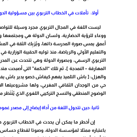
أولا: تأملات في الخطاب التربوي بين مسؤولية الدو
ليست اللغة في المجال التربوي مجرد وسيلة للتواصل ا
ووعاء للرؤية الحضارية، ولسان الدولة هي ومجتمعها وأج
أعمق يمس صورة المدرسة ذاتها، ويُرْبِك الثقة في المشر
التربوي الرسمي، وبصورة الدولة وهي تتحدث عن المدرسة
المهارقة – النمدجة ]، ثم تلك “الحكمة” التي أصبحت مت
والهزل: [ باش التلميذ يفهم كيفاش خصو يدير باش يفهم ك
حي من الوجدان الثقافي المغربي، ولها مشروعيتها الاج
الوضوح المنطقي والنسج التركيبي اللغوي الذي يُنْتَظ
ثانيا: حين تتحول اللغة من أداة إيضاح إلى مصدر غم
إن أخطر ما يمكن أن يحدث في الخطاب التربوي هو
باعتباره ممثلا لمؤسسة الدولة، وصوتا لقطاع حساس يم