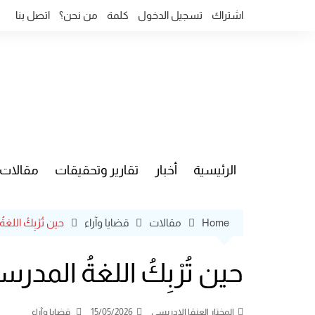
Ski
اشتراك
تسجيل الدخول
كلمة
من نحن؟
اتصل بنا
t
conten
الرئيسية
أخبار
تقارير وتحقيقات
مقالات
قضايا وآ
Home
مقالات
قضايا وآراء
حين تُرْبِكُ اللغةُ 
حين تُرْبِكُ اللغةُ المدرسة (1
المختار العنقا الإدريسي
15/05/2026
قضايا وآراء