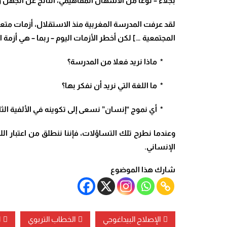
بجلاء – نوعا من الاسهال المفاهيمي، الناتج عن الجهل و
لقد عرفت المدرسة المغربية منذ الاستقلال، أزمات متعددة
المجتمعية …] لكن أخطر الأزمات اليوم – ربما – هي أزمة ا
*
ماذا نريد فعلا من المدرسة؟
*
ما اللغة التي نريد أن نفكر بها؟
*
أي نموج “إنسان” نسعى إلى تكوينه في الألفية الثا
وعندما نطرح تلك التساؤلات، فإننا ننطلق من اعتبار 
الإنساني.
شارك هذا الموضوع
الإصلاح البيداغوجي
الخطاب التربوي
ا