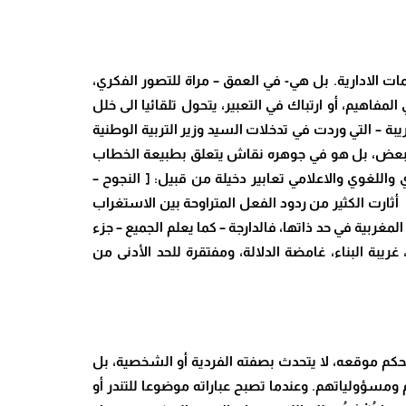
ات الادارية. بل هي- في العمق – مراة للتصور الفكري،
فاهيم، أو ارتباك في التعبير، يتحول تلقائيا الى خلل
بة – التي وردت في تدخلات السيد وزير التربية الوطنية
هامشيا أو ترفا بلاغيا ، كما قد يعتقد البعض، بل هو في جوهره نقاش يتعلق بطبيعة الخطاب
اللغوي والاعلامي تعابير دخيلة من قبيل: [ النجوح –
أثارت الكثير من ردود الفعل المتراوحة بين الاستغراب
غربية في حد ذاتها، فالدارجة – كما يعلم الجميع – جزء
يبة البناء، غامضة الدلالة، ومفتقرة للحد الأدنى من
حكم موقعه، لا يتحدث بصفته الفردية أو الشخصية، بل
مسؤولياتهم. وعندما تصبح عباراته موضوعا للتندر أو