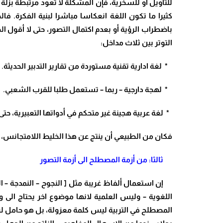
للتأويل أو للسخرية، فإن المشكلة لا تعود مرتبطة بزلة ل
كثيرا ما تكون اللغة انعكاسا مباشرا لبنية الفكرة. فا
باضطراب الرؤية أو بعدم اكتمال التصور، حتى لا أقول ا
التوتر بين ثلاث مداخل
:
*
لغة ادارية تقنية مستوردة من تقارير
التدبير الحديثة
.
*
لهجة دارجية – ربما – تستعمل طلبا للقرب الشعبي
.
*
لغة عربية هجينة غير متحكم في أدواتها التعبيرية، حتى
فكان من الطبيعي أن ينتج عن هذا الخليط اللامتجانس،
ثالثا: من أزمة المصطلح الى أزمة التصور
إن استعمال ألفاظ غريبة مثل [ النجوح – النمدجة – 
اللغوية – وليس العلمية لانها موضوع اخر يحتاج الى وق
المصطلح في التربية ليس كلمة معزولة، بل هو حامل لرؤ