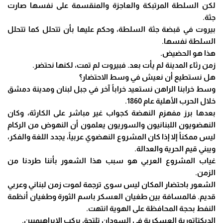
لكن السلطة المرتبكة والعاجزة والمنقسمة على نفسها صارت
جثة.
بيروت في قبضة جثة السلطة، وحكم عليها بأن تتحلل كما تتحلل
السلطة نفسها.
هذا هو الحضيض.
زمن رثاء المدينة لم يأت بعد. فبيروت لم تمت، لكنها نحتضر.
هل نستطيع أن نعيش في وسط الاحتضار؟
وسط خرابنا الراهن نستعيد خراباً آخر في جبل لبنان ومدينة دمشق
خلال الحرب الأهلية عام 1860.
بعدها برز مفهزم النهضة كجواب غير مباشر على الكارثة، وكان
النهضويون اللبنانيون والسوريون يعلمون أن النهوض من الركام
ليس ممكناً إلا إذا كان المشروع النهضوي عربياً، يجدد اللغة والفكر،
ويبني قيم الحرية والعدالة.
غياب المشروع العربي هو سبب هذا الشعور بأننا طردنا من
الزمن.
الشعور باحتضار المكان ليس سوى ترجمة لموت زمن لبناني وعربي
قديم. فالمسافة بين طغيان العسكر باسم الثورة وطغيان أنظمة
النفط بحجة المحافظة على الهوية انتهت.
الديكتاتورية العسكرية في السودان تلتحق بركب الإبراهيميين.