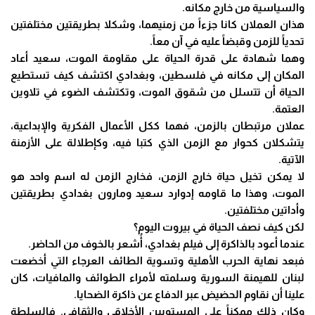
والسياسية من خارج مكانه.
هذان العملان كانا جزءاً من زمنيهما، وشكلا بطريقتين مختلفتين
تحدياً للزمن وقبضاً عليه في آن معاً.
وهما شهادة على قدرة الحياة على مقاومة الموت، سعيد أعاد
المكان إلى مكانه في فلسطين، وبغدادي اكتشف كيف تستطيع
الحياة أن تتسلل من شقوق الموت، وتكتشف الضوء في تلاوين
العتمة.
عملان مرتبطان بالزمن، فهما ككل الأعمال الفكرية والإبداعية،
يتشكلان كحوار مع الزمن الذي كتبا فيه، وكإطلالة على الأزمنة
الآتية.
لا يمكن تخيل حياة خارج الزمن، فخارج الزمن له اسم واحد هو
الموت، وهذا ما قاومه إدوارد سعيد ومارون بغدادي بطريقتين
وأداتين مختلفتين.
لكن كيف نصف الحياة في بيروت اليوم؟
عندما أعود بالذاكرة إلى فيلم بغدادي، أُشعر بالخوف من الحاضر.
فبعد نهاية الحرب الأهلية وتسوية الطائف العرجاء التي أخضعت
لبنان للهيمنة السورية وسلمته لأمراء الطوائف والمافيات، كان
علينا أن نقاوم الحضيض عبر الدفاع عن ذاكرة الضحايا.
وكان ذلك ممكناً على المستويين الأخلاقي والثقافي. فالسلطة