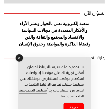
الموقع
السؤال الآن
منصة إلكترونية تعنى بالحوار ونشر
الآراء
والأفكار المتعددة في مجالات
السياسة
والاقتصاد والمجتمع والثقافة
والفن
وقضايا الذاكرة والمواطنة
وحقوق الإنسان
إدارة التحرير
نستخدم ملفات تعريف الارتباط لضمان
رئيس التحرير: عبد الرحيم التوراني
أفضل تجربة لك على موقعنا. إذا واصلت
رئيس التحرير المساعد: المعطي قبال
استخدام موقعنا، فسنفترض موافقتك على
مديرة التحرير: فاطمة حوحو
سياسة ملفات تعريف الارتباط الخاصة بنا.
لمزيد من المعلومات إقرأ
سياسة الخصوصية
الخاصة بموقعنا.
موافق