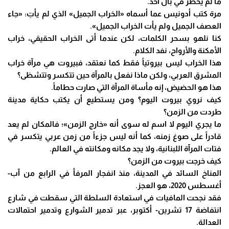
ما لم يخطر في بال أحد.
مرة كتب أدونيس عما أسماه «الخراب الجميل» الذي لم يأتِ: «جاء
العصف الجميل ولم يأت الخراب الجميل».
كنا نلهو بسحر الكلمات، لكن عندما أتى الخراب الحقيقي، خراب
الأمكنة والأرواح، نفد الكلام.
هذا الخراب ليس بيروتياً فقط كما نعتقد، فبيروت هي مرآة خراب
المشرق العربي، ولكن ماذا نفعل بالمرآة حين تتكسر وتتشظى؟
هذا هو الحضيض، إنه مأساة المرآة التي صارت حطاماً.
كيف نروي بيروت اليوم؟ ومن يستطيع أن يكتب حكاية مدينة
طردت من الزمن؟
ما يجري اليوم لا اسم له سوى أنه «خارج الزمن»؛ فالمكان لم يعد
قادراً على صوغ زمنه، كما أنه ليس جزءاً من زمن عربي يتكسر في
فتات المرآة اللبنانية، ولا يجد مكانه ومكانته في العالم.
كيف خرجت بيروت من الزمن؟
المناخ السائد في المدينة، منذ انفجار المرفأ في الرابع من آب-
أغسطس 2020، هو العجز.
فقد نجحت المافيات في استعادة السلطة التي سقطت في شارع
انتفاضة 17 تشرين- أكتوبر، عبر تدمير الشوارع وتدمير احتمالات
العدالة.