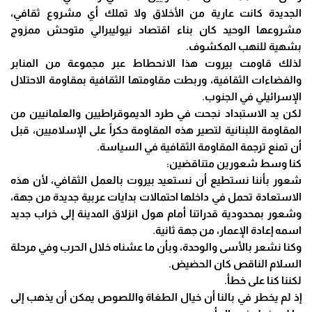
الجديدة كانت عارية من الأخلاق ولا تملك أي مشروع ثقافي،
مشروعها الوحيد كان بناء اقتصاد نيوليبرالي متوحش ممزوج
بشهية للنهب المكشوف.
لذلك قاومت بيروت هذا الانحطاط عبر مجموعة من المنابر
والفضاءات الثقافية، وربطت مقاومتها الثقافية بمقاومة الاحتلال
الإسرائيلي في الجنوب.
لكن يد الاستبداد نجحت في طرد الديموقراطيين والعلمانيين من
المقاومة اللبنانية لتصير هذه المقاومة حكراً على الإسلاميين، قبل
أن تمنع ترجمة المقاومة الثقافية في السياسة.
كنا وسط شعورين متناقضين:
شعور بأننا نستطيع أن نستعيد بيروت بالعمل الثقافي، لأن هذه
الاستعادة تحمل في داخلها احتمالات بدايات عربية جديدة من جهة،
وشعور بمحدودية قدراتنا أمام هول انزلاق المدينة إلى خراب جديد
اسمه إعادة الإعمار، من جهة ثانية.
وكنا نشعر بالأسى والوحدة، وبأن ما عشناه خلال الحرب وفي مرحلة
السلام الناقص كان الحضيض.
لكننا كنا على خطأ.
إذ لم يخطر في بالنا أن خيال الطغاة واللصوص يمكن أن يذهب إلى