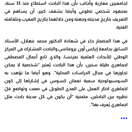
لجامعيين مغاربة وأجانب بأن هذا الباحث استطاع منذ 33 سنة،
بمجهود شخصي تطوعي وأيضا بشغف كبير، أن يساهم في
التعريف بتاريخ مدينته وجهته ومن خلالهما بتاريخ المغرب وبثقافته
الغنية.
في هذا المضمار جاء في شهادة الدكتور محمد بنهلال، الأستاذ
السابق بجامعة إيكس أون بروفانس والباحث المشارك في المركز
الوطني للأبحاث العلمية بفرنسا، والذي تابع أعمال المصطفى
اجماهري طيلة سنين، بأن هذا الباحث يُعتبر “شخصية لا يمكن
تجاوزها في مجال الدراسات المحلية”. وهو أيضا ما نوّهت به
السوسيولوجية سمية نعمان كسوس في إشارتها إلى كون
اجْماهْري اختار العمل على المدى الطويل في صمت وتواضع قلّ
نظيره بين الباحثين، متمنية “أن يكون في كل مدينة باحث مثل
اجماهري يُعرف بها”.
***