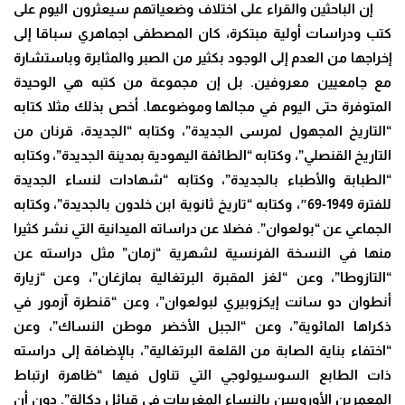
إن الباحثين والقراء على اختلاف وضعياتهم سيعثرون اليوم على
كتب ودراسات أولية مبتكرة، كان المصطفى اجماهري سباقا إلى
إخراجها من العدم إلى الوجود بكثير من الصبر والمثابرة وباستشارة
مع جامعيين معروفين. بل إن مجموعة من كتبه هي الوحيدة
المتوفرة حتى اليوم في مجالها وموضوعها. أخص بذلك مثلا كتابه
“التاريخ المجهول لمرسى الجديدة”، وكتابه “الجديدة، قرنان من
التاريخ القنصلي”، وكتابه “الطائفة اليهودية بمدينة الجديدة”، وكتابه
“الطبابة والأطباء بالجديدة”، وكتابه “شهادات لنساء الجديدة
للفترة 1949-69″، وكتابه “تاريخ ثانوية ابن خلدون بالجديدة”، وكتابه
الجماعي عن “بولعوان”. فضلا عن دراساته الميدانية التي نشر كثيرا
منها في النسخة الفرنسية لشهرية “زمان” مثل دراسته عن
“التازوطا”، وعن “لغز المقبرة البرتغالية بمازغان”، وعن “زيارة
أنطوان دو سانت إيكزوبيري لبولعوان”، وعن “قنطرة آزمور في
ذكراها المائوية”، وعن “الجبل الأخضر موطن النساك”، وعن
“اختفاء بناية الصابة من القلعة البرتغالية”، بالإضافة إلى دراسته
ذات الطابع السوسيولوجي التي تناول فيها “ظاهرة ارتباط
المعمرين الأوروبيين بالنساء المغربيات في قبائل دكالة”. دون أن