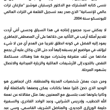
ننسى كتابه المشترك مع الدكتور كرستيان فوشير “مازغان تراث
عالمي للإنسانية” الذي صدر بعد تسجيل القلعة في التراث العالمي
لليونسكو سنة 2004.
لا يمكنني سرد مجموع إنتاجه في هذا السياق وحسبي أنني أردت
تقديم أمثلة أرغب في التأكيد من خلالها على أن المصطفى اجْماهْري
يعود إليه الفضل في كونه انطلق تقريبا من العدم أي من لا شيء
ليؤلف في مواضيع لم يسبقه إليها أحد حتى الآن، وكان عليه أن يجمع
مادتها من نُتف متفرقة وشذرات موزعة هنا وهناك، مستكملا
النقص باللجوء إلى الأرشيفات العائلية والزيارة الميدانية والاتصال
بشهود المرحلة.
ومن حيث بعضُ شخصيات المدينة والمنطقة، كان اجماهري هو
الوحيد الذي خصّ كثيرا منها بكتابات يمكن وصفها بالمكتملة أولا
وثانيا بكونها تمت بتنسيق مع المعنيين بها، مثل مقالاته عن نعمة
الله الخطيب، وإدريس الشرايبي، وعبد الواحد القادري، والسفيرة
حليمة الورزازي الجديدي، والمناضل الشريف القاسمي، وسي عبد