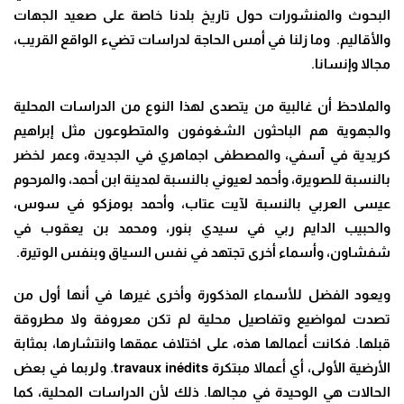
البحوث والمنشورات حول تاريخ بلدنا خاصة على صعيد الجهات
والأقاليم. وما زلنا في أمس الحاجة لدراسات تضيء الواقع القريب،
مجالا وإنسانا.
والملاحظ أن غالبية من يتصدى لهذا النوع من الدراسات المحلية
والجهوية هم الباحثون الشغوفون والمتطوعون مثل إبراهيم
كريدية في آسفي، والمصطفى اجماهري في الجديدة، وعمر لخضر
بالنسبة للصويرة، وأحمد لعيوني بالنسبة لمدينة ابن أحمد، والمرحوم
عيسى العربي بالنسبة لآيت عتاب، وأحمد بومزكو في سوس،
والحبيب الدايم ربي في سيدي بنور، ومحمد بن يعقوب في
شفشاون، وأسماء أخرى تجتهد في نفس السياق وبنفس الوتيرة.
ويعود الفضل للأسماء المذكورة وأخرى غيرها في أنها أول من
تصدت لمواضيع وتفاصيل محلية لم تكن معروفة ولا مطروقة
قبلها. فكانت أعمالها هذه، على اختلاف عمقها وانتشارها، بمثابة
الأرضية الأولى، أي أعمالا مبتكرة
travaux inédits
. ولربما في بعض
الحالات هي الوحيدة في مجالها. ذلك لأن الدراسات المحلية، كما