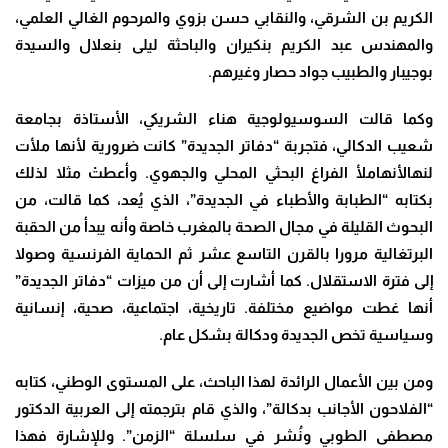
الكريم بن الشرقي، والنقابي حسن بزوي والمرحوم الغالي العلمي،
والمهندس عبد الكريم بنكيران والباحثة ليلى بنعلال والسيدة
بوجيبار والطبيب جواد حصار وغيرهم.
وكما قالت
السوسيولوجية هناء الشريكي، الأستاذة بجامعة
شعيب الدكالي، فتجربة “دفاتر الجديدة” كانت ضرورية لأنها ملأت
لنهالأنهاملأ الفراغ البحثي المحلي والجهوي. وأعطتْ مثلا لذلك
بكتابه “الطبابة والأطباء في الجديدة”، الذي يُعد، كما قالت، من
البحوث القليلة في مجال الصحة بالمغرب خاصة وأنه يبدأ من الحقبة
البرتغالية مرورا بالقرن التاسع عشر ثم الحماية الفرنسية وصولا
إلى فترة الاستقلال. كما أشارت إلى أن من ميزات “دفاتر الجديدة”
أنها غطت مواضيع مختلفة. تاريخية، اجتماعية، صحية، إنسانية
وسياسية تخص الجديدة ودكالة بشكل عام.
ومن بين الأعمال الرائدة لهذا الباحث، على المستوى الوطني، كتابه
“الفلاحون الأجانب بدكالة”، والذي قام بترجمته إلى العربية الدكتور
مصطفى الطوبي ونُشر في سلسلة “الزمن”. وللإشارة فهذا