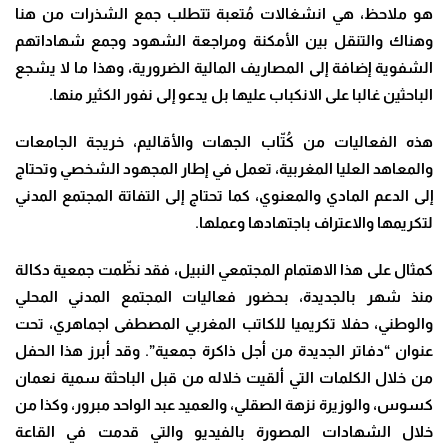
هو ملاحظ، هي انشغالات مُتعبة تتطلب جمع الشذرات من هنا
وهناك والتنقل بين الأمكنة ومراجعة الشهود وجمع شهاداتهم
الشفوية إضافة إلى المصاريف المالية الضرورية، وهذا ما لا يشجع
الباحثين غالبا على الانكباب عليها بل يدعو إلى نفور الكثير منها.
هذه الفعاليات من كُتّاب الجهات والأقاليم، خريجة الجامعات
والمعاهد العليا المغربية، تعمل في إطار المجهود الشخصي وتحتاج
إلى الدعم المادي والمعنوي، كما تحتاج إلى التفاتة المجتمع المدني
لتكريمها والاعتراف باجتهادها وعملها.
كمثال على هذا الاهتمام المجتمعي النبيل، فقد نظّمت جمعية دكالة
منذ شهر بالجديدة، بحضور فعاليات المجتمع المدني المحلي
والوطني، حفلا تكريميا للكاتب المغربي المصطفى اجماهري، تحت
عنوان “دفاتر الجديدة من أجل ذاكرة جمعية”. وقد أبرز هذا الحفل
من خلال الكلمات التي ألقيت خلاله من قبل الباحثة سمية نعمان
كسوس، والوزيرة نزهة الصقلي، والعميد عبد الواحد مبرور، وكذا من
خلال الشهادات المصورة بالفيديو والتي قدمت في القاعة