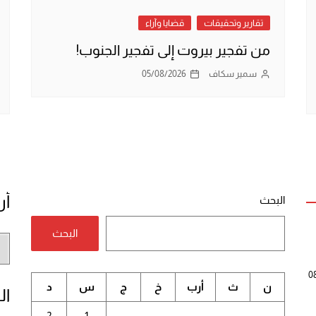
تقارير وتحقيقات
قضايا وآراء
من تفجير بيروت إلى تفجير الجنوب!
سمير سكاف
05/08/2026
أر
البحث
البحث
أر
الم
0
ن
ث
أرب
خ
ج
س
د
ال
2
1