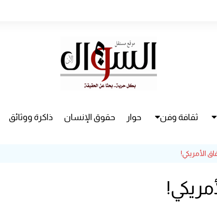
ثقافة وفن
حوار
حقوق الإنسان
ذاكرة ووثائق
راء
سينما
اق الأمريكي!
مسرح
مريكي!