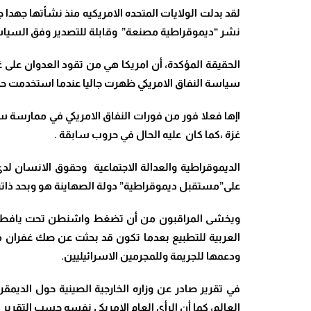
لقد بدلت الولايات المتحده الامريكيه منذ نشأتها جهدا
نشر “ديموقراطية مصنعة” وقابلة للتصدير وفق السيا
الحقيقة المؤكدة، أن امريكا هي من تقود العدوان على غ
سياسة النفاق الامريكي ظهرت جاليا عندما استخدمت حق الفيتو بمجلس الامن على مرا
اإها فعلا فور من فورات النفاق الامريكي في ممارسة 
غزة ،كما كان عليه الحال في حروب سابقة .
الديموقراطية والعدالة الاجتماعية وحقوق الانسان لدى
على”مستقبل ديموقراطية” دولة الصهاينة هو وبحد ذات
ويخشى المراقبون من أن تضغط واشنطن تحت يافطة الد
العربية للتطبيع بعدما تكون قد بحثت عن صك غفران من ج
ودعمها للجريمة وللمجرمين الاسرائيليين.
في تقرير صادر عن وزاره الخارجية الصينية حول الدي
العالم، كما أن الرأي العام الامريكي نفسه حسب التقرير 