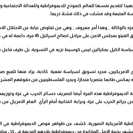
 جهيدا لتقديم نفسها للعالم كنموذج للديموقراطية وللعدالة الاجتماعية
سة المتبعة وقد فشلت في ذلك فشلا ذريعا.
زه بالوكالة _ وهذا أمر معروف _ وهي من تفاوض نيابة عن الاحتلال الاسر
حل لصالح اسرائيل 45 مرة، داعمة له في عدوانه، واباده الشعب الفلسطيني.
سياسة الكيل بمكيالين ليس كوسيط نزيه في التسوية، بل طرف فاعل في
 الامريكيين، مجرد تسويق لسياسة نفعية كاذبة، يراد منها تلميع صورة
ه يعكس طابعا عنصريا منحازا، ويجرد الفلسطينيين من حقوقهم المشرو
يموقراطية هذه المرة أيضا لتصريف خسائر الحرب في غزة وتوزيعها 
رائم الحرب على غزة، وبراءة انتخابية أمام الرأي العام الامريكي من 
مقراطية الأمريكية الصورية، كشف عن ظواهر فوضى الديموقراطية في ال
يشعر بخيبة الامل المتزايدة من ديموقراطية بلادهم المزيفة في كل مناحي