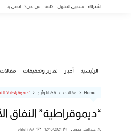
Ski
اشتراك
تسجيل الدخول
كلمة
من نحن؟
اتصل بنا
t
conten
الرئيسية
أخبار
تقارير وتحقيقات
مقالات
قضايا وآ
Home
مقالات
قضايا وآراء
“ديموقراطية” النف
“ديموقراطية” النفاق الأ
عبد العلي جدوبي
12/10/2024
قضايا وآراء