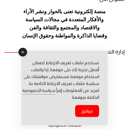
منصة إلكترونية تعنى بالحوار ونشر
الآراء
والأفكار المتعددة في مجالات
السياسة
والاقتصاد والمجتمع والثقافة
والفن
وقضايا الذاكرة والمواطنة
وحقوق الإنسان
إدارة التحرير
نستخدم ملفات تعريف الارتباط لضمان
رئيس التحرير: عبد الرحيم التوراني
أفضل تجربة لك على موقعنا. إذا واصلت
رئيس التحرير المساعد: المعطي قبال
استخدام موقعنا، فسنفترض موافقتك على
مديرة التحرير: فاطمة حوحو
سياسة ملفات تعريف الارتباط الخاصة بنا.
لمزيد من المعلومات إقرأ
سياسة الخصوصية
الخاصة بموقعنا.
موافق
جميع حقوق النشر محفوظة © 2026
سياسة الخصوصية