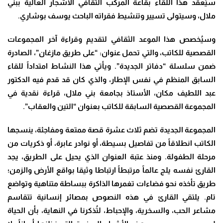
سيُعقد هذا اللقاء بقاعة المركب الثقافي الأشجار العالية ببني
ملال، وسيتولى تسيير وتنشيط فقراته الباحث يوسف بوشاري.
وسيُخصص هذا الموعد الثقافي لتقديم وقراءة آخر المجموعات
القصصية للكاتب، والتي تحمل عنوان: “على طريق مازغان”، الصادرة
ضمن سلسلة “دفاتر الجديدة”. ويأتي هذا النشاط امتداداً للقاء
السابق المنظم في نفس الإطار، والذي كان قد قدم فيه الدكتور
عبد اللطيف مكان، الأستاذ بجامعة بني ملال، قراءة نقدية في
المجموعة القصصية السابقة للكاتب بعنوان “التين والعقاب”.
المجموعة الجديدة تضم ثلاث عشرة قصة ممتعة ومفاجئة، ينسجها
الكاتب انطلاقاً من تفاصيل بسيطة، أو نوادر عابرة، أو ذكريات من
مرحلة الطفولة. ومنذ عتبة العنوان الذي يحيل على الطريق، يجد
القارئ نفسه يلج عالماً مرتبطاً ارتباطا وثيقا بواقع الأرض والزمن؛
طريق تأخذه نحو فضاءات تغمرها الذاكرة ببساطة متناهية وتواضع
تام. يلتقي القارئ في هذه النصوص بمصائر إنسانية تتقاسم
مشاعر الحب، والسخرية، والإحباط، لتُذكرنا في النهاية، بأن الحياة