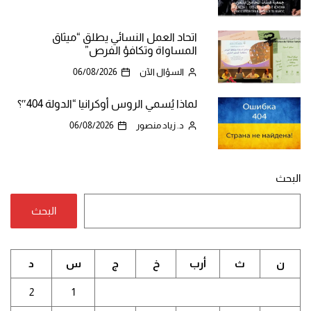
اتحاد العمل النسائي يطلق “ميثاق
المساواة وتكافؤ الفرص”
السؤال الآن
06/08/2026
لماذا يُسمي الروس أوكرانيا “الدولة 404″؟
د. زياد منصور
06/08/2026
البحث
البحث
ن
ث
أرب
خ
ج
س
د
2
1