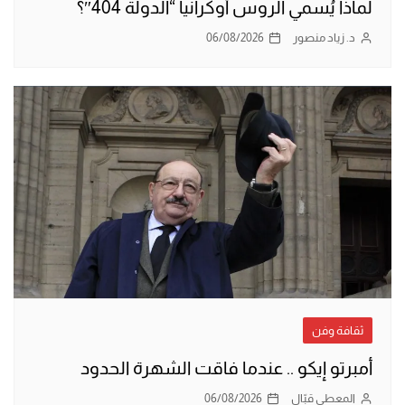
لماذا يُسمي الروس أوكرانيا “الدولة 404″؟
د. زياد منصور
06/08/2026
ثقافة وفن
أمبرتو إيكو .. عندما فاقت الشهرة الحدود
المعطي قبّال
06/08/2026