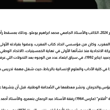
 المغرب. وكان
من مؤسسي اتحاد كتاب المغرب، وعضوا بقيادته الأولى 
كة الاتحادية منذ نشأتها الأولى في نهاية الخمسينيات، (الاتحاد الوطني
لات التي عرفها الاتحاد
نشر معظمها في الصِّحافة الوطنية، قبل أن ينشرها عام 1970 في مجموعة حملت عنوان “السق
 “
أقلام” (مارس 1964) رفقة الأستاذ عبد الرحمان بنعمرو، والأستاذ أحمد السطاتي، والأستاذ أحمد المجاطي.