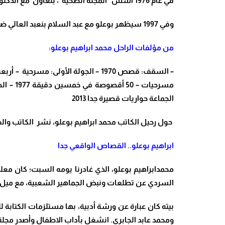
في عام 1976 أسس “المجلة الصحية”، بتعاون مع الدكتور عبد الكريم العمري. ثم مجلة “
وفي 1997 سيظهر بوعلو مع عبد السلام بنعبد العالي ضمن الفريق الأساسي الذي أصدر مجلة “فكر ونقد” تحت إشراف محمد عابد الجابري.
من مؤلفات الراحل محمد ابراهيم بوعلو
:
–
السقف: قصص
1970
–
الجولة الأولى: مسرحية
–
أربع
مسرحيات
– 50
أقصوصة في خمسين دقيقة 1977
–
ال
الجماعة حواريات قصيرة جدا
2013
حول رحيل الكاتب محمد ابراهيم بوعلو،
نشر الكاتب والص
ابراهيم بوعلو.. القصاص الواقعي جدا
محمدابراهيم بوعلو، الذي غادرنا يومه السبت؛ كان معل
السردي عن تطلعات ونبض الجماهير الشعبية، مع ميل ال
بيته كان عبارة عن ورشة أدبية، بها مستلزمات الكتابة ل
ومحمد عابد الجابري. انشغل بآداب الاطفال وأصدر مجلة