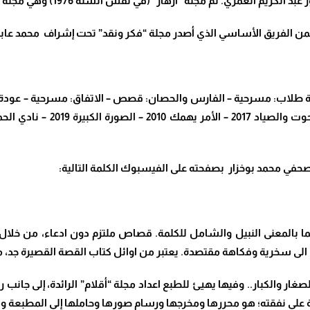
أزهار” (في نفس السنة 1976) وهي مجلة موجهة للأطفال.
ة طلاب: مسرحية
–
الفارس والحصان: قصص
–
الاتفاق: مسرحية
–
عودة 
حوت والصياد
2017
–
الأمر يهمك
2010
–
الصورة الكبيرة
2019
–
نادي الحم
حفي محمد بوخزار بصفحته على الفيسبوك الكلمة التالية:
ما بالمعنى النبيل والشامل للكلمة. قصاص ملتزم دون ادعاء، من خلال
ى سخرية وفكاهة مقتصدة. يعتبر من اوائل كتاب القصة القصيرة جد، مط
لصغار والكبار.. وفيها يهيئ للطبع اعداد مجلة “أقلام” الرائدة، إلى جان
 على نفقته؛ هو محررها ومخرجها ورسام صورها وحاملها إلى المطبعة و