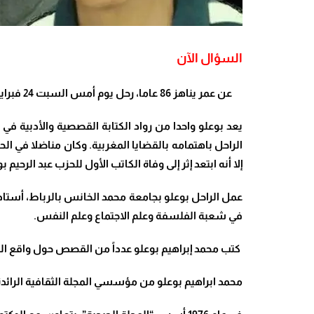
السؤال الآن
عن عمر يناهز 86 عاما، رحل يوم أمس السبت 24 فبراير 2024، الكاتب والأستاذ الجامعي محمد ابراهيم بوعلو ، وذلك بمسقط رأسه مدينة سلا، التي رأى النور بها سنة 1938.
يعد بوعلو واحدا من رواد الكتابة القصصية والأدبية في
الراحل
باهتمامه بالقضايا المغربية. و
كان مناضلا في الحر
إلا أنه ابتعد إثر إلى وفاة الكاتب الأول للحزب عبد الرحيم بوعبيد (يناير 1992)، في سياق ابتعاد عدد من الوجوه بعد التحو
في شعبة الفلسفة وعلم الاجتماع وعلم النفس.
كتب محمد إبراهيم بوعلو عدداً من القصص حول واقع البؤس والحرمان. و
محمد ابراهيم بوعلو من مؤسسي المجلة الثقافية الرائدة