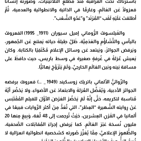
باسترناك تحت المُرَاقَبَة مُنذ مَطْلَعِ الثلاثينيات، وصَوَّرَتْهُ إنسانًا
مَعزولًا عَن العَالَمِ، وغارقًا في الذاتية والانطوائية والعدمية، ثُمَّ
أطلقتْ عَلَيْهِ لَقَب “المُرْتَد” و”عَدُو الشَّعْب”.
والفَيلسوفُ الرُّوماني إميل سيوران (1911_ 1995) المَعروفُ
باليأسِ والتَّشَاؤُمِ والعَدَمِيَّة، ظَلَّ طِيلةَ حياته يَمتنع عَن الجُمهور،
ويَرفض الجوائزَ، ويَبتعد عَن وسائل الإعلام مُكْتَفِيًا بالكتابة. وكانَ
يَعيش عُزلةً في غُرفةٍ صغيرة في وسط باريس، حيث حافظَ على
مسافة بَينه وبَين العَالَمِ الخارجيِّ، وَلَمْ يَتَزَوَّجْ نِهائيًّا.
والرِّوائيُّ الألماني باتريك زوسكيند (1949 _ …) مَعروفٌ برفضه
الجوائز الأدبية، وَيُفَضِّل العُزلةَ والابتعادَ عَن الأضواء، ولا يَحْضُر أيَّةَ
مُناسبة لتكريمه، حَتَّى إنَّهُ لَمْ يَحْضُرْ العَرْضَ الأوَّلَ للفيلم المُقْتَبَس
عَنْ رِوايته الشَّهيرة “العِطْر”، التي تُعَدُّ مِنْ أكثر الرِّوايات مَبيعًا في
ألمانيا في القَرْنِ العِشرين، حَيْثُ تُرجمت إلى 48 لُغة، وَبِيعَ مِنها 20
مليون نُسخة عَبْرَ العَالَمِ. كما يَرفض إجراءَ المُقابَلات الصَّحفية،
والظُّهورَ الإعلاميَّ، مِمَّا يُعَزِّز صُورته كشخصية انطوائية انعزالية لا