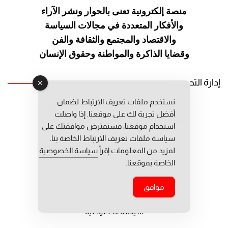
منصة إلكترونية تعنى بالحوار ونشر
الآراء
والأفكار المتعددة في مجالات
السياسة
والاقتصاد والمجتمع والثقافة
والفن
وقضايا الذاكرة والمواطنة
وحقوق الإنسان
إدارة التحرير
نستخدم ملفات تعريف الارتباط لضمان
رئيس التحرير: عبد الرحيم التوراني
أفضل تجربة لك على موقعنا. إذا واصلت
رئيس التحرير المساعد: المعطي قبال
استخدام موقعنا، فسنفترض موافقتك على
مديرة التحرير: فاطمة حوحو
سياسة ملفات تعريف الارتباط الخاصة بنا.
لمزيد من المعلومات إقرأ
سياسة الخصوصية
الخاصة بموقعنا.
موافق
جميع حقوق النشر محفوظة © 2026
سياسة الخصوصية