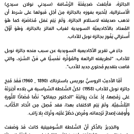
الجائزةَ، فأبلغتْ صَدِيقَتَهُ الرَّسَّامَة (سيدني نولان سيدي)
الأُسترالية، لِتُخبره بفوزه بالجائزة مِنْ أجْلِ قَبولها على شرط أن
تذهب صديقته لاستلام الجائزة. وَلَمْ يَتِم عَمَل مُحَاضَرَة كما هُوَ
المُعتاد بالأكاديميَّة السويدية لغياب الفائز بالجائزة. وَهُوَ أوَّلُ
أُسترالي يَفُوز بجائزة نوبل للآداب.
جاءَ في تقرير الأكاديمية السويدية عن سبب منحه جائزة نوبل
للآداب: “لطريقته الرائعة والمُؤثِّرة نَفْسِيًّا في فَنِّ السَّرْد، والتي
قامت بتقديم مُحتوى جديد للأدب”.
أمَّا الأديبُ الروسيُّ
بوريس باسترناك (1890 _ 1960) فَقَدْ مُنِحَ
جائزة نوبل للآداب (1958) لكنَّ السُّلطة السِّياسية في بلاده أجْبَرَتْهُ
عَلى رَفْضِها، إذْ عَدَّتْ رِوَايَتَهُ “الدكتور جيفاكو” نَصًّا مُضَادًّا للثَّورةِ
البُلْشُفِيَّة. ولَمْ يَتِم الاكتفاء بهذا، فقد فُصِلَ مِن اتِّحَاد الكُتَّاب،
وأُوقِفَ إصدارُ تَرْجماته، وفُرِضَ حَظْرٌ عَلَيْه، وتُرِكَ بِلا رَاتب.
والجَدِيرُ بالذِّكْرِ أنَّ السُّلطة السُّوفييتية كانتْ قَدْ وَضَعَتْ