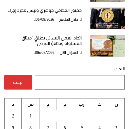
حضور المحامي جوهري وليس مجرد إجراء
جلال الطاهر
06/08/2026
اتحاد العمل النسائي يطلق “ميثاق
المساواة وتكافؤ الفرص”
السؤال الآن
06/08/2026
البحث
البحث
ن
ث
أرب
خ
ج
س
د
2
1
9
8
7
6
5
4
3