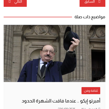
تصفّح
السابق
التالي
المقالات
مواضيع ذات صلة
ثقافة وفن
أمبرتو إيكو .. عندما فاقت الشهرة الحدود