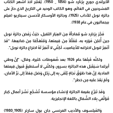
الأيرلندي جورج بِرْنارد شو (1856 _ 1950). يُعْتَبَر أحَدَ أشهر الكُتَّاب
المَسْرحيين في العَالَم، وهو الكاتب الوحيد في التاريخ الذي حازَ على
جائزة نوبل للآداب (1925)، وجائزة الأوسكار لأحسن سيناريو (فيلم
بيجماليون في عام 1938).
فَجَّرَ بِرْنارد شو مُفاجأةً مِنَ العِيَار الثقيل، حَيْثُ رَفَضَ جائزةَ نوبل
حِينَ أُعْلِنَ فَوْزه به، مُقَلِّلًا مِنْ قِيمتها، وَمُتَهَكِّمًا مِنْ صَانِعِهَا: “قَدْ
أغْفِرُ لنوبل اختراعَه للدِّيناميت، لَكِنَّني لا أغْفِرُ لَهُ اختراعَ جائزة نوبل”.
ولكنَّه قَبِلَهَا عام 1926 بعد ضُغوطات كثيرة، وقال: “إن
َّ وطني
أيرلندا سَيَقْبَل هذه الجائزة بسرور، ولكنَّني لا أستطيعُ قَبول قِيمتها
المادية. إنَّ هَذا طَوْقُ نَجَاةٍ يُلْقَى بِه إلى رَجُلٍ وَصَلَ فِعْلًا إلى بَرِّ الأمان،
ولَمْ يَعُدْ عليه مِن خطر”.
وَقَدْ تَبَرَّعَ بقيمة الجائزة لإنشاء مؤسسة تُشَجِّع نَشْرَ أعمال كِبار
مُؤلِّفي بِلاد الشَّمَالِ باللغة الإنجليزية.
وَالفَيلسوف والأديب الفرنسي جان بول سارتر (1905_1980)