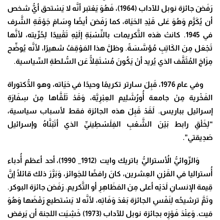
رَفَضَ جائزة نوبل للآداب (1964)، فَهُوَ يَعْتبر أنَّه لا يَسْتحق أيُّ شخص
أن يُكَرَّم وَهُوَ عَلى قَيْدِ الحَيَاة، كما رَفَضَ أيضًا وِسَامَ جَوْقَةِ الشَّرف
في 1945. كانتْ هَذه التَّكريمات بالنِّسْبَةِ إلَيْهِ تَقْييدًا لِحُرِّيته، لأنَّها
تَجْعَل مِنَ الكَاتِبِ مُؤسَّسَةً. وظلَّ هذا المَوْقِفُ شهيرًا، لأنَّه يُوضِّح
مِزَاجَ المُثَقَّف الذي يُريد أنْ يَكُونَ مُسْتَقِلًّا عَن السُّلطةِ السِّياسية.
وفي عام 1976، قَبِلَ سارتر تكريمًا وحيدًا في حَيَاته، وهو الدُّكتوراة
الفَخْرية مِنْ جامعة أُورُشَلِيم العِبْرِيَّة، وَقَدْ تَلَقَّاها مِنْ سِفَارَةِ
إسرائيل بباريس. لَقَدْ قَبِلَ هذه الجائزة فقط لأسباب سياسية،
“لِخَلْقِ رابط بَيْنَ الشَّعْبِ الفِلَسْطِينيِّ الذي أتَبَنَّاهُ وإسرائيل
صَدِيقتي”.
وَالرِّوائيُّ الأُستراليُّ باتريك وايت
(1912_ 1990)، أحد أعظم أُدباء
أُستراليا في القَرْنِ العِشرين، كانَ
رافضًا للجَوائز، وَبَرَّرَ ذلك قائلًا إنَّ
قِيمة الإنسانِ لَدَيْه أعلى مِنَ المَظَاهِرِ أو التَّكريم. رَفَضَ جائزة البوكر.
وتَمَّ ترشيحُه لِنَفْسِ الجائزة بَعْدَ وَفَاتِه، لأنَّه لا يَسْتطيع رَفْضَها وَهُوَ
مَيت. وَعِنْدَ فَوْزِه بجائزة نوبل للآداب (1973) خَشِيَت اللجنة أن يَرفض