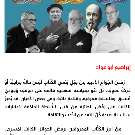
إبراهيم أبو عواد
رَفْضُ الجَوائزِ الأدبية مِنْ قِبَلِ بَعْضِ الكُتَّابِ لَيْسَ حالةً مِزاجيَّةً أوْ
حَرَكَةً عَفْوِيَّة، بَلْ هُوَ سِيَاسة مَنهجية قائمة عَلى مَوْقَفٍ وُجوديٍّ
مُسْبَقٍ، وَفَلسفةٍ مَعرفية، وقَنَاعَةٍ ذاتيَّة. وفي بَعْضِ الأحيان، قَدْ يُجْبَرُ
الكاتبُ عَلى رَفْضِ الجائزة مِنْ قِبَلِ السُّلطة الحاكمة لاعتبارات
سِيَاسية بعيدة كُلَّ البُعْدِ عَن الأدبِ والثقافة.
مِنْ أبرزِ الكُتَّابِ المعروفين برفضِ الجوائز، الكاتبُ
المَسرحي