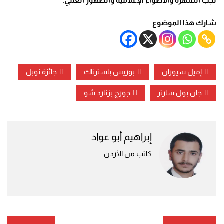
تُحِبُّ الشُّهرةَ والأضواءَ الإعلامية والظُّهورَ العَلَنِيَّ.
شارك هذا الموضوع
إميل سيوران
بوريس باسترناك
جائزة نوبل
جان بول سارتر
جورج بِرْنارد شو
إبراهيم أبو عواد
كاتب من الأردن