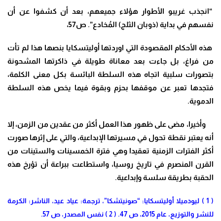
“انجذب غريبو الأطوار هؤلاء جميعهم، بعد أن كشفوا عن أن
نفسهم في بداية (ذوبان الثلج) المُخادع”. ص57،
هذه الأحكام المقصودة التي اوردتها أوليتسكايا بنصها هذا لم تأت
من فراغ، بل جاءت بعد معاناة طويلة في ذاكرتها المشحونة
بتصورات سلبية اتجاه هذه السلطة البائسة بكل معنى الكلمة،
فتجدها تعبر عن موقفها بحزم وبقوة فيما يخص هذه السلطة
الدموية.
وأخيرا، مضى على ظهور هذا العمل أكثر من عقدين من الزمن، إلا
أنه يعتبر نقطة تحول في مسيرتها الإبداعية، والتي على إثرها صورت
أكثر الفترات الزمنية تعقيدا وهي فترة الخمسينات والستينات من
القرن المنصرم في تاريخ روسيا، واستطاعت ببراعة أن تؤرخ هذه
الحقبة بطريقة سلسة وإبداعية.
( 1 ) ليودميلا أوليتسكايا: “صونيتشكا”، ترجمة: عياد عيد، الناشر: الكرمة
للنشر والتوزيع، عام 2015، ص 47. ( 2 ) نفس المصدر، ص 57.