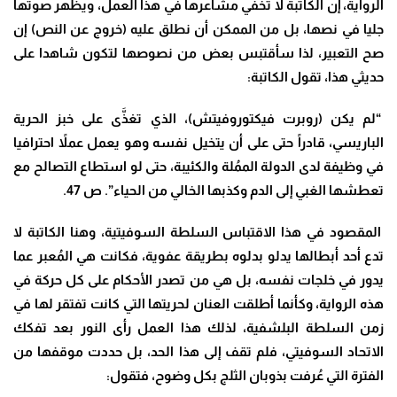
الرواية، إن الكاتبة لا تخفي مشاعرها في هذا العمل، ويظهر صوتها
جليا في نصها، بل من الممكن أن نطلق عليه (خروج عن النص) إن
صح التعبير، لذا سأقتبس بعض من نصوصها لتكون شاهدا على
حديثي هذا، تقول الكاتبة:
“لم يكن (روبرت فيكتوروفيتش)، الذي تغذَّى على خبز الحرية
الباريسي، قادراً حتى على أن يتخيل نفسه وهو يعمل عملاً احترافيا
في وظيفة لدى الدولة الممُلة والكئيبة، حتى لو استطاع التصالح مع
تعطشها الغبي إلى الدم وكذبها الخالي من الحياء”. ص 47.
المقصود في هذا الاقتباس السلطة السوفيتية، وهنا الكاتبة لا
تدع أحد أبطالها يدلو بدلوه بطريقة عفوية، فكانت هي المُعبر عما
يدور في خلجات نفسه، بل هي من تصدر الأحكام على كل حركة في
هذه الرواية، وكأنما أطلقت العنان لحريتها التي كانت تفتقر لها في
زمن السلطة البلشفية، لذلك هذا العمل رأى النور بعد تفكك
الاتحاد السوفيتي، فلم تقف إلى هذا الحد، بل حددت موقفها من
الفترة التي عُرفت بذوبان الثلج بكل وضوح، فتقول: