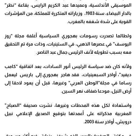
الموسيقى الأندلسية، وعميدها عبد الكريم الرايس، بقاعة “نظر”
بالدار البيضاء، سنة 1983، وزياراته المتكررة للمملكة، من المؤشرات
القوية على شدة شغفه بالمغرب.
ولطالما تصدرت رسومات بهجوري السياسية أغلفة مجلة “روز
اليوسف” في عصرها الذهبي، في الستينيات، وذات مرة تم التحقيق
معه بسبب تطويله لأنف الرئيس جمال عبد الناصر.
ولأنه كان ضد سياسة الرئيس أنور السادات، بعد اتفاقية “كامب
ديفيد”، أواخر السبعينيات، فقد هاجر بهجوري إلى باريس ليعمل
رساما في مجلة”الوطن العربي” وغيرها، قبل أن يعود لاحقا إلى
أرض النيل، مودعا ضفاف نهر السين.
واستعادة لكل هذه المحطات وغيرها، نشرت صحيفة “الصباح”
المغربية مذكراته على أعمدتها بتوقيع الصديق الإعلامي نبيل
درويش، أواخر سنة 2003.
في مكتبتي الصغيرة بالبيت، الذي شرفني بزيارتي فيه أكثر من مرة،