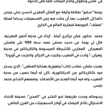
في فاس وتطوان والدار البيضاء، كلما تلقى الدعوة.
يرتبط “سليم” بعلاقة وثيقة مع الفنان المغربي لحسن بختي، ويحن
دائما إلى المغرب، بعد أن مكث فيه زمن التسعينيات رساما لمجلة
“ضفاف”، الموجهة لمغاربة العالم في الخارج.
محمد حنكور، فنان جزائري أيضا، ازداد في مدينة أحفير المغربية،
قال لي يوما، في حديث صحفي معه، سنة 1989 على هامش
المهرجان المغاربي للأشرطة المرسومة والكاريكاتير في مدينة
وهران :” ولدت في المغرب، وكبرت في الجزائر، واغتربت في أوروبا”.
بهجت عثمان، صاحب كتاب”جمهورية بهجاتيا العظمى”، الذي يسخر
فيه بالكاريكاتير من الديكتاتورية، كان له أيضا نصيب من محبة
المغرب، وله فيه أيضا العديد من الأصدقاء ، وضمنهم الشاعر محمد
بنيس.
رسوماته وجدت طريقها نحو النشر في “المحرر”، صحيفة الاتحاد
الاشتراكي بالدار البيضاء، في أواخر السبعينيات من القرن الماضي.