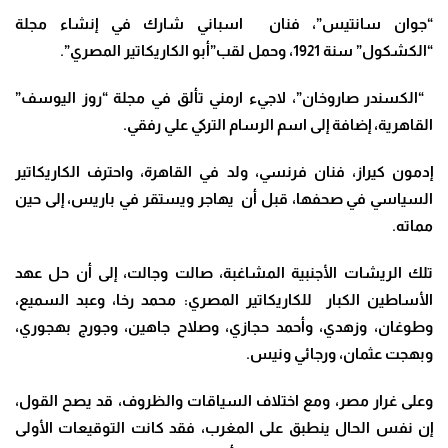
“جوان سانتيس”، فنان اسباني شارك في إنشاء مجلة
“الكشكول” سنة 1921، وحمل لقب”أبو الكاريكاتير المصري”.
“الكسندر صاروخان”، لاجيء ارمني تألق في مجلة “روز اليوسف”
القاهرية، إضافة إلى اسم الرسام التركي علي رفقي.
إدمون كيراز، فنان فرنسي، ولد في القاهرة، واحترف الكاريكاتير
السياسي في صحفها، قبل أن يهاجر ويستقر في باريس، إلى حين
مماته.
تلك الريشات الأجنبية المشاغبة، صالت وجالت، إلى أن حل عهد
الأساطين الكبار للكاريكاتير المصري: محمد رخا، وعبد السميع،
وطوغان، وزهدي، وأحمد حجازي، وصلاح جاهين، وجورج بهجوري،
وبهجت عثمان، ورجائي ونيس.
وعلى غرار مصر، ومع اختلاف السياقات والظروف، قد يصح القول،
إن نفس الحال ينطبق على المغرب، فقد كانت التوقيعات الأولى