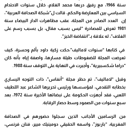
سنة 1966، مع رفيق دربها محمد الغلام، خلال سنوات الاحتدام
السياسي بين المعارضة والحكم، قالت ل”شبكة الصحافة العربية”،
إن العدد الصادر من المجلة، عقب مظاهرات الدار البيضاء سنة
1981 تعرض للمصادرة “ليس بسبب مقال، بل بسبب رسم على
الغلاف”، له علاقة بـ”انتفاضة الخبز”.
في كتابها “سنوات لاماليف”،حكت زكية داود بألم وحسرة، كيف
تعرضت المجلة للضغوطات طيلة مسارها، واصفة إياه بأنه كان
“دراما شكسبيرية”، وأجبرت في النهاية على التوقف سنة 1988.
وقبل “لاماليف”، تم حظر مجلة “أنفاس”، ذات التوجه اليساري
بخطابه التقدمي، لمؤسسها ورئيس تحريرها الشاعر عبد اللطيف
اللعبي، فقد أجهزت الحكومة على نبضاتها الأخيرة سنة 1972، بعد
سبع سنوات من الصمود وسط حصار الرقابة.
من الرسامين الأجانب الذين سجلوا حضورهم في الصحافة
المغربية، “باربوز”، واسمه الحقيقي دومينيك ميير، فنان فرنسي،