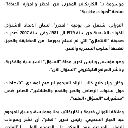
موسومة بـ” الكاريكاتير المغربي بين الحظر والمرارة اللذيذة!”،
بمنصة “أصوات مغاربية”.
التوراني اشتغل في يومية “المحرر”، لسان الاتحاد الاشتراكي
للقوات الشعبية من سنة 1979 الى 1981، وفي سنة 2007 أصدر ت
صحيفة “الانتهازي” التي لم تسلم بدورها من المضايقة والحجز،
لنهجها أسلوب السخرية والتندر.
وهو مؤسس ورئيس تحرير مجلة “السؤال” السياسية والفكرية،
وناشر الموقع الاليكتروني “السؤال الآن”.
وكان وراء طبع كتاب الرائد المرحوم ابراهيم لمهادي، “شهادات
حول سنوات الرصاص والحبر والفحم والطباشير”، الصادر ضمن
“منشورات “السؤال/ الملف”.
وعلاقة التوراني قديمة بالكاريكاتير، بحثا وممارسة، وسبق للمرحوم
عبد الجبار السحيمي، رئيس تحرير “العلم”، أن نشر رسومات
التوراني الفياضة بروح التفكه، على الصفحة الأولى لـ”الملحق