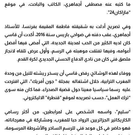
ما كتبه عنه مصطفى أجماهري، الكاتب والباحث، في موقع
“مازاكان24”.
وفي تصريح أدلت به شقيقته فاطمة المقيمة بفرنسا، للأستاذ
أجماهري، عقب دفنه في ضواحي باريس سنة 2016، أكدت أن قاسي
كان لديه الكثير من الحب لمدينة الجديدة، التي أمضى فيها أفضل
أعوامه، وفيها تفتقت موهبته في الرسم، وأول عرض تلقاه لانجاز
ملصق فني كان من نادي الدفاع الحسني الجديدي لكرة القدم.
ووفاء لهذه الوشائج، رفض قاسي أن يسخر ريشته للنيل من وحدة
المغرب الترابية، خلال اشتغاله بمجلة ” جون أفريك”، التي اقترحت
عليه رسما سياسيا معينا حول قضية الصحراء، فما كان منه سوى
“ترك العمل”، حسب تصريحه لموقع “قنطرة” الاليكتروني.
“سليم”، واسمه الشخصي على لمرابطين، من أكثر رسامي
الكاريكاتير الجزائريين الرواد حبا للمغرب، ومشاركة في مهرجاناته،
فهو حاضر في كل موعد فني للرسم الساخر والأشرطة المرسومة،