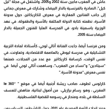
عاش في المغرب مابين سنة 2002 و2005، واشتغل في مجلة “تيل
كيل”، الصادرة بالفرنسية بالدار البيضاء، وشارك في معرض جماعي
إلى جانب الفنانين المغاربة في معرض للكاريكاتير، حول مدونة
الأسرة، نظمته كتابة الدولة المكلفة بالأسرة والطفولة، في عهد
الوزيرة ياسمينة بادو، في المدرسة العليا للفنون الجميلة بالدار
البيضاء سنة 2005.
ومن فرنسا أيضا، جاءت الفنانة أتالي لوجي، كأستاذة لمادة التربية
التشكيلية في مدرسة ليوطي بالعاصمة الاقتصادية، وتعاونت، في
نفس الوقت، كرسامة كاريكاتير مع عدد من المجلات، ضمنها
“سيتادين” و”نساء من المغرب”، وساهمت أتالي لوجي أيضا في
نفس معرض “مدونة الأسرة.”
كارلوس لطوف، صاحب ريشة أجنبية أيضا في موقع ” le 360″
المغربي ، وهو رسام برازيلي، من أصول لبنانية، مناهض لتعسف
السلطة في بلده، ومنحاز في رسومه للقضية الفلسطينية.
وعند اندلاع الثورة المصرية عام 2011، حمل الناشطون السياسيون