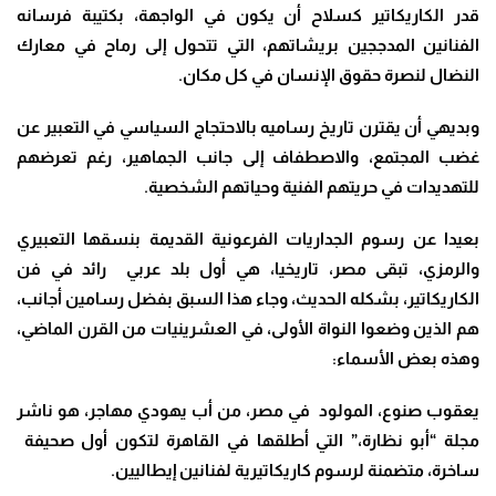
قدر الكاريكاتير كسلاح أن يكون في الواجهة، بكتيبة فرسانه
الفنانين المدججين بريشاتهم، التي تتحول إلى رماح في معارك
النضال لنصرة حقوق الإنسان في كل مكان.
وبديهي أن يقترن تاريخ رساميه بالاحتجاج السياسي في التعبير عن
غضب المجتمع، والاصطفاف إلى جانب الجماهير، رغم تعرضهم
للتهديدات في حريتهم الفنية وحياتهم الشخصية.
بعيدا عن رسوم الجداريات الفرعونية القديمة بنسقها التعبيري
والرمزي، تبقى مصر، تاريخيا، هي أول بلد عربي رائد في فن
الكاريكاتير، بشكله الحديث، وجاء هذا السبق بفضل رسامين أجانب،
هم الذين وضعوا النواة الأولى، في العشرينيات من القرن الماضي،
وهذه بعض الأسماء:
يعقوب صنوع، المولود في مصر، من أب يهودي مهاجر، هو ناشر
مجلة “أبو نظارة،” التي أطلقها في القاهرة لتكون أول صحيفة
ساخرة، متضمنة لرسوم كاريكاتيرية لفنانين إيطاليين.