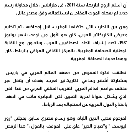
أن أسلم الروح لباريها، سنة 2011 ، في طرابلس، خلال محاولة رسم
جديد لم يمهله الموت المفاجيء لاستكماله، وفق مصدر عائلي.
ومن بين التجارب التي احتضنها المغرب، قبل إجهاضها، تم تنظيم
معرض للكاريكاتير العربي، كان هو الأول من نوعه، شهر يوليوز
1981، تحت إشراف اتحاد الصحافيين العرب، وبتعاون مع النقابة
الوطنية للصحافة المغربية، بالمركز الثقافي العراقي بالرباط، كان
يومها حديث الصحافة المغربية.
انطلقت فكرة المعرض من معهد العالم العربي في باريس،
بمشاركة أشهر رسامي الكاريكاتير العرب، بهدف أن يتنقل عبر
مختلف عواصم العالم العربي، لتقريب المتلقي العربي من هذا الفن
الذي يشكل عنوانا لحرية التعبير، لكن المبادرة ماتت في المهد،
بامتناع الدول العربية عن استقباله بعد الرباط.
المرحوم محيي الدين اللباد، وهو رسام مصري سابق بمجلتي “روز
اليوسف ” و”صباح الخير”، علق على الموقف بالقول :” هذا الرفض