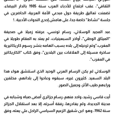
الثقافي”، عقب اجتماع للأدباء العرب سنة 1985 بالدار البيضاء،
تضمنت تعاليق طريفة حول مبدعي الأمة العربية، الحاضرين في
جلسة “نشاط” خاصة جدا، على هامش إحدى الندوات الأدبية..!
عبد المجيد الوسلاتي، رسام تونسي، عرفته زميلا في صحيفة
“الميثاق الوطني”، أواخر السبعينيات، لم يمتد به المقام طويلا في
المغرب،”وتم ترحيله إلى بلده بسبب اتهامه بنشر رسوم كاريكاتيرية
ساخرة مسيئة إلى العلاقات بين البلدين”، وفق كتاب “الكاريكاتير
في المغرب”.
الوسلاتي لم يكن الرسام العربي الوحيد الذي استنشق هواء هذا
البلد السعيد. كثيرون غيره، سبقوه وعادوا إلى بلدانهم، مخلفين
وراءهم طيب الأثر، وجميل الصور.
أيت قاسي رشيد، واحد منهم، رسام جزائري أمضى صباه وشبابه في
مدينة الجديدة، ولم يغادرها، رفقة أسرته، إلا بعد استقلال الجزائر
سنة 1962، وهو ابن شقيق الزعيم السياسي الراحل علي يعته، وفق