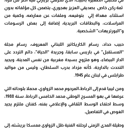
ثمة ركن خاص بصديقي العزيز بهجوري، يتضمن كل مؤلفاته بدون
استثناء، مهداة إلي بتوقيعه، وملفات عن معارضه، وكمية من
المراسلات، والبطاقات البريدية، إضافة إلى بعض الرسومات
و”البورتريهات” الشخصية.
حبيب حداد، رسام الكاريكاتير اللبناني المعروف، رسام مجلة
“المستقبل” في باريس سابقا، وجريدة “الحياة”، دائم التردد على
الدار البيضاء، وهو متزوج بسيدة مغربية من نفس المدينة، ويجيد
التحدث بالدارجة، كأنه مزداد بدرب السلطان، وليس من مواليد
طرابلس في لبنان عام 1945.
ومن ليبيا قدم إلى الرباط،المرحوم محمد الزواوي، محملا بلوحاته التي
عرضها في بهو المسرح الوطني محمد الخامس الرباط، سنة 1988،
وسط احتفاء الوسط الثقافي والإعلامي بفنه، كفنان ملتزم يجيد
الغوص في التفاصيل.
وطيلة المدى الزمني لرحلته الفنية ظل الزواوي ممسكا بريشته، إلى