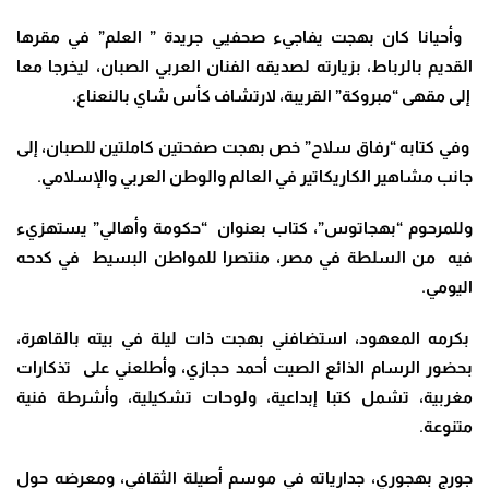
وأحيانا كان بهجت يفاجيء صحفيي جريدة ” العلم” في مقرها
القديم بالرباط، بزيارته لصديقه الفنان العربي الصبان، ليخرجا معا
إلى مقهى “مبروكة” القريبة، لارتشاف كأس شاي بالنعناع.
وفي كتابه “رفاق سلاح” خص بهجت صفحتين كاملتين للصبان، إلى
جانب مشاهير الكاريكاتير في العالم والوطن العربي والإسلامي.
وللمرحوم “بهجاتوس”، كتاب بعنوان “حكومة وأهالي” يستهزيء
فيه من السلطة في مصر، منتصرا للمواطن البسيط في كدحه
اليومي.
بكرمه المعهود، استضافني بهجت ذات ليلة في بيته بالقاهرة،
بحضور الرسام الذائع الصيت أحمد حجازي، وأطلعني على تذكارات
مغربية، تشمل كتبا إبداعية، ولوحات تشكيلية، وأشرطة فنية
متنوعة.
جورج بهجوري، جدارياته في موسم أصيلة الثقافي، ومعرضه حول