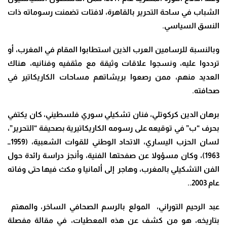
الشباب في ساحة التحرير بالقاهرة، لافتات تضمنت رسوماته ذات
النسق السياسي.
وبالنسبة للرسامين العرب الذين استطابوا المقام في المغرب، أو
ترددوا عليه، ونسجوا علاقات وثيقة مع مثقفيه وفنانيه، هناك
العديد منهم، ممن رصعوا بريشاتهم مساحات الكاريكاتير في
صحافته.
برهان الدين كركوتلي، فنان تشكيلي سوري فلسطيني، كان يكتفي
بحرف “ب” في توقيعه على رسومه الكاريكاتيرية بصحيفة “التحرير”،
لسان الحزب اليساري، الاتحاد الوطني للقوات الشعبية، (1959ــ
1963)، وكان مسؤولا عن صفحتها الفنية، وأنجز دراسة رائدة حول
الفن التشكيلي بالمغرب، وهاجر إلى ألمانيا و مكث فيها حتى وفاته
عام 2003..
عبد الرحيم التوراني، المولع بالرسم الصحافي الساخر، والمهتم
بتاريخه، هو من كشف عن هذه المعطيات، في مقالة مفصلة