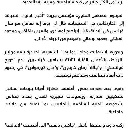
لرسامي الكاريكاتير في صحافته أجنبية، وفرنسية بالتحديد.
المرحوم مصطفى العلوي، مؤسس جريدة “أخبار الدنيا”، السباقة
إلى الكاريكاتير، في الستينيات، قال لي يوما إنه تعامل مع فنان
فرنسي في البداية، قبل إبراهيم لمهادي، والعربي بلقاضي، ومحمد
الفيلالي، وحميد بوهالي، وغيرهم من الرواد الأوائل.
وبدورها استعانت مجلة “لاماليف” الشهرية، الصادرة بلغة موليير
بالرباط، بالأعمال الفنية لثلاثة رسامين فرنسيين، هم “جورج
فولنسكي”، و”جاك أرمان كاردون”، و”جان كورمولان”، في رسوم
ذات أبعاد سياسية ومفاهيم توضيحية.
وفيما بعد، صدرت بعض أغلفتها مطرزة أحيانا بلوحات لفنانين
تشكيليين مغاربة، ورسومات تعبيرية للفنان بغداد بنعاس،
بشخوصه الفنية المتلفعة بالجلابيب، بما تعنية من دلالات
اجتماعية..
زكية داود، واسمها الأصلي “جاكلين ديفيد،” التي أسست “لاماليف”