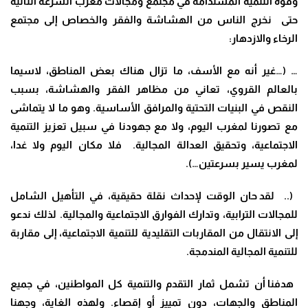
وقوة التنمية المستدامة في مجتمع ومجالات مغرب السرعة الثانية
حتى نخرج الناس من الهشاشة والفقر والخصاص إلى مجتمع
الرخاء والازدهار
:
…
(…غير أنه مع الأسف، ما تزال هناك بعض المناطق، لاسيما
بالعالم القروي، تعاني من مظاهر الفقر والهشاشة، بسبب
النقص في البنيات التحتية والمرافق الأساسية. وهو ما لا يتماشى
مع تصورنا لمغرب اليوم، ولا مع جهودنا في سبيل تعزيز التنمية
الاجتماعية، وتحقيق العدالة المجالية. فلا مكان اليوم ولا غدا،
لمغرب يسير بسرعتين…).
(..
لقد حان الوقت لإحداث نقلة حقيقية، في التأهيل الشامل
للمجالات الترابية، وتدارك الفوارق الاجتماعية والمجالية. لذلك ندعو
إلى الانتقال من المقاربات التقليدية للتنمية الاجتماعية، إلى مقاربة
للتنمية المجالية المندمجة
.
هدفنا أن تشمل ثمار التقدم والتنمية كل المواطنين، في جميع
المناطق والجهات، دون تمييز أو إقصاء. ولهذه الغاية، وجهنا