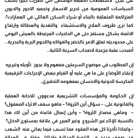
على عجل لاستقطاب الطبقة الوسطى التي تضررت كثيرا بسبب
السياسات العمومية من تحرير الاسعار وتجميد الاجور والديون
المتراكمة المتعلقة بالبناء أو شراء السكن العائلي في العمارات؟،
كما نرى ظروف العلاج والاستشفاء والتغدية والعطالة وارتفاع
الاثمنة بشكل مستفز حتى في الحاجيات المرتبطة بالعيش اليومي
على محدوديته تعلق الامر بالخضر والفواكه واللحوم البرية والبحرية…
أصبحت عقبة مزعجة لاصحاب السرعة الثانية
…
إن المطلوب في موضوع السرعتين مفهوم ولا يجوز تأويله وتبريره
لإبقاء الأوضاع على ما هي عليه أو القيام ببعض الإجراءات الترقيعية
المكرسة للدونية والاحسان بمفهومه التحقيري
..
إن الحكومة والمؤسسات التشريعية مدعوون للاجابة العملية
والقانونية على: – سؤال أين الثروة؟ – ماهو سقف الاثراء المعقول؟
– وماهي مصدار الثروة؟ – وأين إعمال قاعدة من أين لك هذا
بالنسبة للإثاء غير الشروع وغير المبرر في علاقة بمستوى الدخل؟
– ولماذا تأخرنا كل هذه العقود مما تسبب فيما يعاني منه الشعب
من ضعف مزعج في التنمية المجالية واختلال مقلق في العدالة