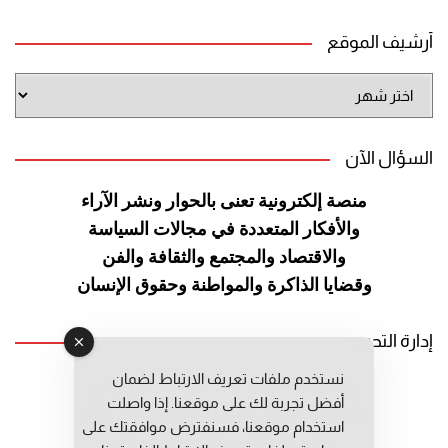
أرشيف الموقع
أرشيف
الموقع
السؤال الآن
منصة إلكترونية تعنى بالحوار ونشر
الآراء
والأفكار المتعددة في مجالات
السياسة
والاقتصاد والمجتمع والثقافة
والفن
وقضايا الذاكرة والمواطنة
وحقوق الإنسان
إدارة التحرير
نستخدم ملفات تعريف الارتباط لضمان
رئيس التحرير: عبد الرحيم التوراني
أفضل تجربة لك على موقعنا. إذا واصلت
رئيس التحرير المساعد: المعطي قبال
استخدام موقعنا، فسنفترض موافقتك على
مديرة التحرير: فاطمة حوحو