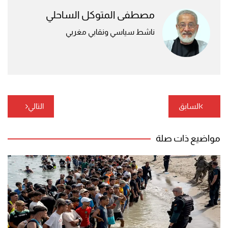
مصطفى المتوكل الساحلي
ناشط سياسي ونقابي مغربي
تصفّح
السابق
التالي
المقالات
مواضيع ذات صلة