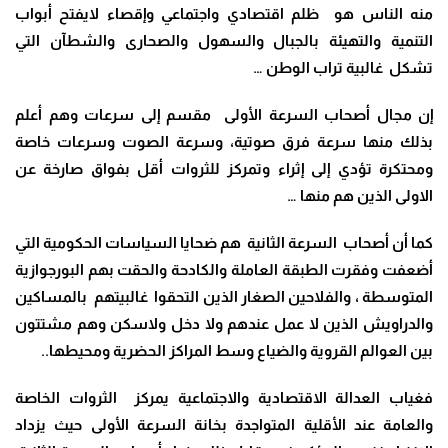
منه الناس هو ظلم اقتصادي واجتماعي وإقصاء لايفتح أبواب
التنمية والتهيئة بالجبال والسهول والصحارى والشطآن التي
تشكل غالبية تراب الوطن
…
إن مجال أصحاب السرعة الأولى مقسم إلى سرعات وهم أعلم
بذلك منها سرعة فرق صوتية، وسرعة الصوت وسرعات خاصة
ومحتكرة تؤدي إلى إثراء وتمركز للثروات أقل بفواق صارخة عن
الاولى الذين هم منها
…
كما أن أصحاب السرعة الثانية هم ضحايا السياسات الحكومية التي
أضعفت وفقرت الطبقة العاملة والكادحة والحقت بهم البورجوازية
المتوسطة ، والفلاحين الصغار الذين التحقوا غالبيتهم بالمساكين
والدراويش الذين لا عمل عندهم ولا دخل ولاسكن وهم مشتتون
بين العوالم القروية والضياع وسط المراكز الحضرية ومحيطها
..
فغياب العدالة الاقتصادية والاجتماعية يمركز الثروات الخاصة
والعامة عند الأقلية المتواجدة بخانة السرعة الأولى حيث يزداد