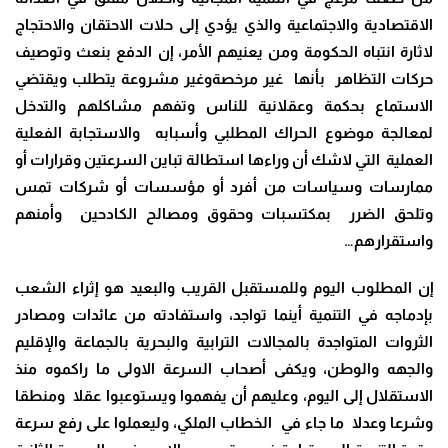
الاقتصادية والاجتماعية والذي يؤدي إلى حلات الاحتقان والاحتجاج
لاثارة انتباه الحكومة ومن يعنيهم الأمر، إن الدفع بنعث وتوصيف
حركات التظاهر بأنها غير مرخصةوغير مشروعة يتطلب ويقتضي
الاستماع بحكمة وعقلانية للناس وتفهم مشاكلهم والتدخل
لمعالجة موضوع الحراك المطلبي وأسبابه والاستجابة الفعلية
العملية التي لاشك أن وراءها استطالة تباين السرعتين وقرارات أو
ممارسات وسياسات من أفرد أو مؤسسات أو شركات تمس
وتلحق الضرر بمكتسبات وحقوق ومصالح الكادحين وأمنهم
واستقرارهم
…
إن المطلوب اليوم وللمستقبل القريب والبعيد هو إثراء الشعب
بإدماجه في التنمية أينما تواجد، واستفادته من عائدات ومصادر
الثروات المتواجدة بالمجالات الترابية والبحرية بالجماعة والإقليم
والجهه والوطن، ويكفى أصحاب السرعة الاولى ما راكموه منذ
الاستقلال إلى اليوم، وعليهم أن يفهموا ويستوعبوا عقلا ومنطقا
وشرعا وعدلا ما جاء في الخطاب الملكي، وليعملوا على رفع سرعة