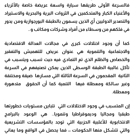
فالسرعة الأولى طريقها سيارة واسعة عريضة خاصة بالأثرياء
والأغنياء الكبار والمتحكمين في الثروات البرية والبحرية والاستيراد
والتصدير الدوليين أي الذين يسمون بالطبقة البورجوازية ومن يدور
في فلكهم من وسطاء من أفراد وشركات ومكاتب و
..
كما أن وجود اختلالات كبرى في مجالات العدالة الاقتصادية
والاجتماعية والتنموية هي عنوان عريض للتهميش والتفقير
والخصاص والظلم الذي تم التمادي فيه حيث تسبب ويتسبب في
تآكل غالبية الطبقة الوسطى الذين يمكن تصنيفهم في السرعة
الثانية المقحمون في السرعة الثالثة التي مسارها ضيقة ومختنقة
وغير سالكة ومعطلة فيها التنمية كما أن الحقوق متدهورة
ومعطلة
.
إن المتسبب في وجود الاختلالات التي تتباين مستويات خطورتها
طبقيا ومجاليا وديموقراطيا وتنمويا.. هي الوعود بالبرامج
الانتخابوية للأغلبية الحزبية التي توجد بالمؤسسات التشريعية
والتي تتشكل منها الحكومات ،، فما يحصل في الواقع وما يعاني