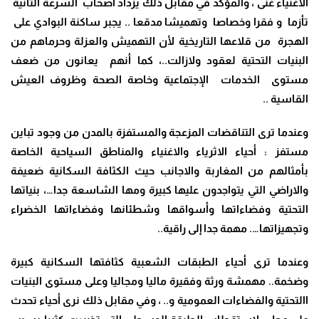
الاغنياء غنى ، والمؤكد في مقابل ذلك يزداد أصحاب السرعة الثانية
تأزما و فقرا وخصاصا وتهميشا مدقعا .. يجبر ساكنة البوادي على
الهجرة من قلاعها التاريخية لأن التهميش والعزلة وحرماهم من
البنيات التحتية لعقود ولازالت..، كما أنهم يعانون من ضعف
مستوى الخدمات الإجتماعية وخاصة الصحة وظروف العيش
القاسية
..
وعندما ترى التناقضات المزعجة والمستفزة بالمدن من وجود تباين
مستفز : أحياء الاثرياء والاغنياء والمناطق السياحية الخاصة
بأمثالهم من المغاربة والاجانب حيث الكثافة السكانية ضعيفة
والاراضي التي يتواجدون عليها كبيرة ومها الشاسعة جدا…، بنياتها
التحتية وفضاءاتها وأسواقها وشطئانها وفضاءاتها الخضراء
وتجهيزاتها…. مهمة جدا إلى راقية
..
وعندما ترى أحياء الطبقات الشعبية كثافتها السكانية كبيرة
وضخمة.. مهمشة ورثة وفقيرة ماليا ومجاليا وعلى مستوى البنيات
االتحتية والفضاءات العمومية و.. ، وفي مقابل ذلك نرى أحياء تحدث