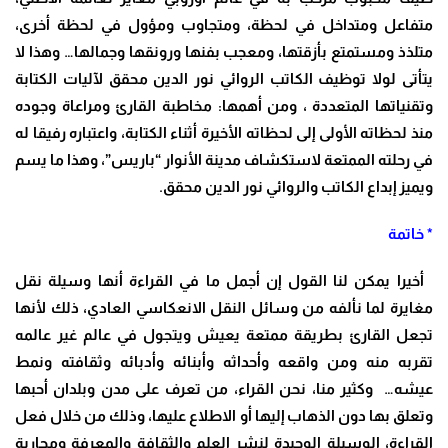
متفاعل ومتداخل في لحظة، ومتجاوب ومؤول في لحظة أخرى،
متلذذ ومستمتع بأزقتها، ومعجب بفنها ورونقها وجمالها… وهذا لا
يتأتى لولا توظيف الكاتب الروائي نور الدين محقق لآليات الكتابة
وتقنياتها المتعددة ، ومن أهمها: مخاطبة القارئ ومراعاة وجوده
منذ لحظاته الأولى إلى لحظاته الأخيرة أثناء الكتابة، واعتباره رفيقا له
في رحلته الممتعة لاستكشاف مدينة الأنوار “باريس”، وهذا ما يسم
ويميز إبداع الكاتب والروائي نور الدين محقق.
* خاتمة
أخيرا يمكن لنا القول إن أجمل ما في القراءة أنها وسيلة نقل
مغايرة لما نألفه من وسائل النقل الانعكاسي العادي، ذلك لأنها
تجعل القارئ بطريقة ممتعة يعيش ويتجول في عالم غير عالمه
تقربه منه ومن واقعه وأحداثه وأبنائه وأدبائه وثقافته ونمط
عيشه… وكثير منا، نحن القراء، من تعرف على مدن وبلدان أحبها
وتعلق بها دون الذهاب إليها أو الاطلاع عليها، وذلك من خلال فعل
القراءة، الوسيلة الوحيدة لنشر العلم والثقافة والمعرفة ومحاربة