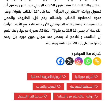
الجهل والتفاهة، لذا فقد عنون الكاتب الروائي نور الدين محقق أحد
فصول روايته “النظر إلى المرآة” بما يلي “خذ الكتاب بقوة”، وهي
دعوة لمصاحبة الكتاب واقتنائه رغم كل الظروف والمحن
والصعوبات. وتعتبر هذه الدعوة في الآن ذاته تناصا مع الآية القرآنية
الكريمة “يا يحيى خذ الكتاب بقوة” (الآية 12، سورة مريم). وهنا نلمح
أن التثاقف والتلاقح لا يقتصر عند مجال دون غيره، بل يفتح
مصراعيه على مجالات مختلفة ومتباينة.
شارك هذا الموضوع
ألبرتو مورافيا
الرواية العربية الحداثية
السينما المغربية
العرب والغرب
رواية "مائة عام من العزلة"
مدينة الدار البيضاء