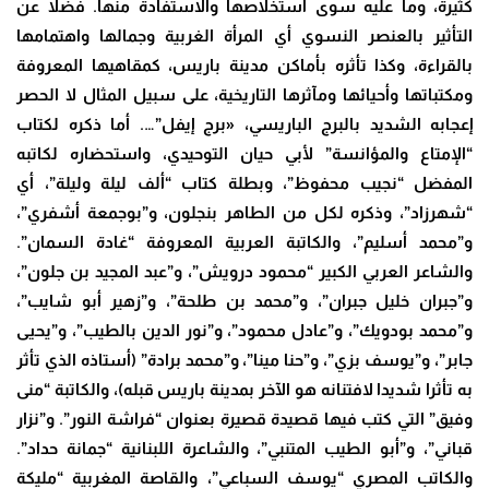
كثيرة، وما عليه سوى استخلاصها والاستفادة منها. فضلا عن
التأثير بالعنصر النسوي أي المرأة الغربية وجمالها واهتمامها
بالقراءة، وكذا تأثره بأماكن مدينة باريس، كمقاهيها المعروفة
ومكتباتها وأحيائها ومآثرها التاريخية، على سبيل المثال لا الحصر
إعجابه الشديد بالبرج الباريسي، «برج إيفل”…. أما ذكره لكتاب
“الإمتاع والمؤانسة” لأبي حيان التوحيدي، واستحضاره لكاتبه
المفضل “نجيب محفوظ”، وبطلة كتاب “ألف ليلة وليلة”، أي
“شهرزاد”، وذكره لكل من الطاهر بنجلون، و”بوجمعة أشفري”،
و”محمد أسليم”، والكاتبة العربية المعروفة “غادة السمان”.
والشاعر العربي الكبير “محمود درويش”، و”عبد المجيد بن جلون”،
و”جبران خليل جبران”، و”محمد بن طلحة”، و”زهير أبو شايب”،
و”محمد بودويك”، و”عادل محمود”، و”نور الدين بالطيب”، و”يحيى
جابر”، و”يوسف بزي”، و”حنا مينا”، و”محمد برادة” (أستاذه الذي تأثر
به تأثرا شديدا لافتنانه هو الآخر بمدينة باريس قبله)، والكاتبة “منى
وفيق” التي كتب فيها قصيدة قصيرة بعنوان “فراشة النور”. و”نزار
قباني”، و”أبو الطيب المتنبي”، والشاعرة اللبنانية “جمانة حداد”.
والكاتب المصري “يوسف السباعي”، والقاصة المغربية “مليكة