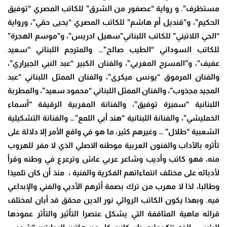
مستظرف”. و رواية “عصفور من الشرق” للكاتب المصري “توفيق
الحكيم”، و”قنديل أم هاشم” للكاتب المصري “يحيى حقي”، ورواية
“الحي اللاتيني” للكاتب اللبناني”سهيل ادريس”، و”موسم الهجرة”
للكاتب السوداني “الطيب صالح”… والمترجم اللبناني “سعيد
عفيف”، و”المسرح المغربي”، والفنان الكبير “عبد النبي الجيراري”،
والفنان المرموق “يونس ميكرى”، والفنان الممثل اللبناني “عبد
المجيد مجذوب”، والفنان الممثل اللبناني “محمود سعيد”، والمطربة
اللبنانية “سميرة توفيق”، والفنانة المغربية الرقيقة “أسماء
الخمليشي”، والفنانة اللبنانية “هند أبي اللمع”… والفنانة التشكيلية
الشعبية “طلال” … وغيرهم كثير، ما هو في واقع الأمر إلا دلالة على
تأثره بالآداب والفنون العربية موطنه الاصلي الذي لا مفر للهروب
منه، فهو كاتب وأديب وشاعر عربي عاش وترعرع في وطنه وقرأ
لأدبائه على مختلف انتماءاتهم الفكرية والفنية ، منذ أن كان تلميذا
وطالبا، لذا لا مهرب من ترك بصمة أثرهم الأدبي والفني والإبداعي
فيه. وبهذا يكون الكاتب الروائي نور الدين محقق قد أبان لمختلف
قرائه ماهية المثاقفة التي يشكل عنصرا التأثير والتأثر عمودها