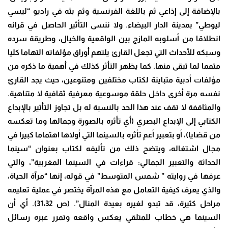
بالإضافة إلى إذاعي ثم باللغة الفرنسية وثم بثه في راديو “ليسي
ليوطي” بمدينة الدار البيضاء. ولا ننسى التأثير الحاصل في قرائه
انطلاقا من أسلوبه المازج بين الواقعية والخيال، وطريقة سرده
وسبكه للأحداث التي تجعل القارئ يلتهم أوراق مؤلفاته التهاما كليا
متمما لما تبقى منها. كما يظهر التأثر كذلك في أهمية ما ذكره من
مؤلفات أدبية متباينة لكتاب مختلفين ومتنوعين، حيث يجد القارئ
نفسه مرة أخرى داخل حلقة موسوعية معرفية ثقافية لا متناهية.
والمثاقفة لا تقف عند هذا الحد بالنسبة له بل تجاوز التأثير بالإبداع
الكتابي إلى الإبداع البصري (أي تأثره بالصورة وجمالها وما تعكسه
من قضايا)، أو بتعبير أعم تأثره بالسينما التي أولاها اهتماما كبيرا في
مجال اشتغاله، ويتضح ذلك من تأليفه لكتاب بعنوان “سينما
الحداثة والتعبير الجمالي: قراءات في السينما المغربية”، والتي
عرفها في روايته ” شمس المتوسط” في قوله، إنها “مرآة الحياة،
والذي يعرف كيفية التعامل مع هذه المرآة يختصر في عملية تعليمه
مراحل كثيرة، قد تبدو لغيره بعيدة المنال”. (ص 31،32). أي أن
السينما هي خطاب للمتلقي يعكس واقعه وتمرر عبره رسائل