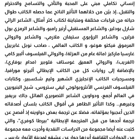
إنساني تكاملي مبني على المحبة والتآخي والتسامح والاحترام
والتقبل…إذ بيّن من خلالهما التأثير الناتج عما حصله الكاتب طوال
حياته من قراءات مختلفة ومتباينة لكتاب كثر أمثال: الشاعر الرائي
شارل بودلير، والشاعر المستقبلي أرتير رامبو، والشاعر الرمزي بول
فرلين، والشاعر الرؤيوي ستيفان ملارمي، والشاعر والروائي
المرموق فيكتو هوغو، و الكاتب العالمي ، صاحب نوبل غابرييل
غارسيا ماركيز (مائة عام من العزلة)، والروائي الفيلسوف ألبير كامي
(الغريب)، والروائي العميق غوستاف فلوبير (مدام بوفاري)،
بالإضافة إلى روايات كل من الكاتب الإيطالي ألبرتو مورافيا،
ومسرحيات الكاتب الإنجليزي الشهير وليم شكسبير، وكتابات
الفيلسوف الفرنسي الأنثروبولوجي ليفي ستروس، شيخ البنيويين
في العالم أجمع، ودواوين الشاعر التصويري الهائل جاك بريفير
وغيرهم… وكذا التأثير الظاهر في أقوال الكاتب بلسان أصدقائه
الذين أعجبوا بمؤلفاته، فضلا عن ترجمة بعض دواوينه إذ أفصح عن
ترجمة أحدها من قبل المترجمة الإيطالية “بيرطا كوفري”، والتي
كتبت عنه أيضا مجموعة من الدراسات النقدية وأجرت معه مجموعة
من الحوارات الثقافية أبرزها حوار عن عشقه لمدينة الأنوار باريس،