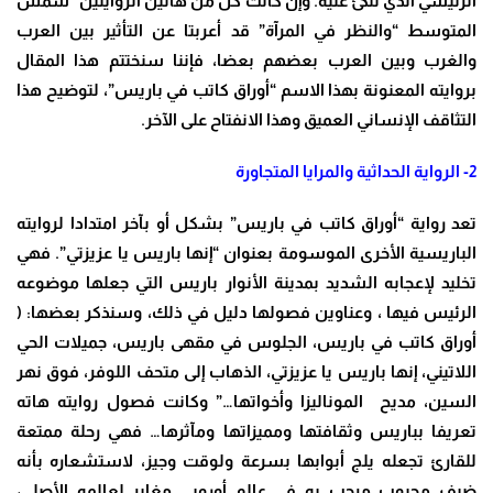
الرئيسي الذي تتكئ عليه. وإن كانت كل من هاتين الروايتين “شمس
المتوسط “والنظر في المرآة” قد أعربتا عن التأثير بين العرب
والغرب وبين العرب بعضهم بعضا، فإننا سنختتم هذا المقال
بروايته المعنونة بهذا الاسم “أوراق كاتب في باريس”، لتوضيح هذا
التثاقف الإنساني العميق وهذا الانفتاح على الآخر.
2- الرواية الحداثية والمرايا المتجاورة
تعد رواية “أوراق كاتب في باريس” بشكل أو بآخر امتدادا لروايته
الباريسية الأخرى الموسومة بعنوان “إنها باريس يا عزيزتي”. فهي
تخليد لإعجابه الشديد بمدينة الأنوار باريس التي جعلها موضوعه
الرئيس فيها ، وعناوين فصولها دليل في ذلك، وسنذكر بعضها: (
أوراق كاتب في باريس، الجلوس في مقهى باريس، جميلات الحي
اللاتيني، إنها باريس يا عزيزتي، الذهاب إلى متحف اللوفر، فوق نهر
السين، مديح الموناليزا وأخواتها…” وكانت فصول روايته هاته
تعريفا بباريس وثقافتها ومميزاتها ومآثرها… فهي رحلة ممتعة
للقارئ تجعله يلج أبوابها بسرعة ولوقت وجيز، لاستشعاره بأنه
ضيف محبوب مرحب به في عالم أوروبي مغاير لعالمه الأصلي،