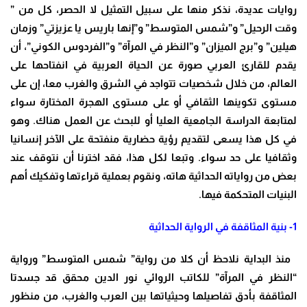
روايات عديدة، نذكر منها على سبيل التمثيل لا الحصر، كل من ”
وقت الرحيل” و”شمس المتوسط” و”إنها باريس يا عزيزتي” وزمان
هيلين” و”برج الميزان” و”النظر في المرآة” و”الفردوس الكوني”، أن
يقدم للقارئ العربي صورة عن الحياة العربية في انفتاحها على
العالم، من خلال شخصيات تتواجد في الشرق والغرب معا، إن على
مستوى تكوينها الثقافي أو على مستوى الهجرة المختارة سواء
لمتابعة الدراسة الجامعية العليا أو للبحث عن العمل هناك. وهو
في كل هذا يسعى لتقديم رؤية حضارية منفتحة على الآخر إنسانيا
وثقافيا على حد سواء. وتبعا لكل هذا، فقد اخترنا أن نتوقف عند
بعض من رواياته الحداثية هاته، ونقوم بعملية قراءتها وتفكيك أهم
البنيات المتحكمة فيها.
1- بنية المثاقفة في الرواية الحداثية
منذ البداية نلاحظ أن كلا من رواية” شمس المتوسط” ورواية
“النظر في المرآة” للكاتب الروائي نور الدين محقق قد جسدتا
المثاقفة بأدق تفاصيلها وحيثياتها بين العرب والغرب، من منظور