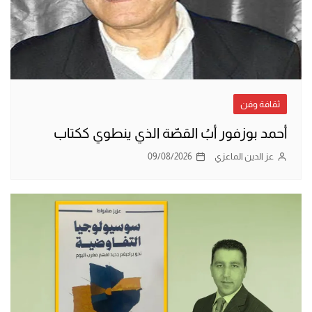
ثقافة وفن
أحمد بوزفور أبُ القصّة الذي ينطوي ككتاب
عز الدين الماعزي
09/08/2026