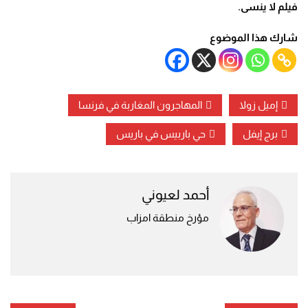
فيلم لا ينسى.
شارك هذا الموضوع
إميل زولا
المهاجرون المغاربة في فرنسا
برج إيفل
حي باربيس في باريس
أحمد لعيوني
مؤرخ منطقة امزاب