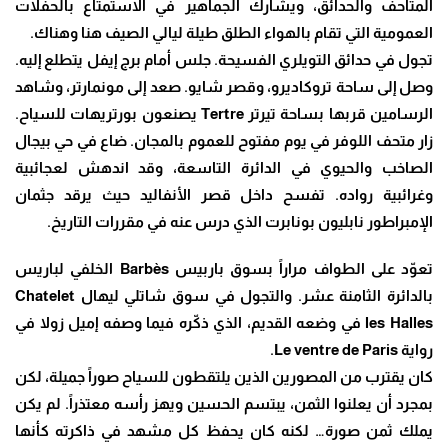
المتاحف والحدائق،
ويشارك الجماهير في الاستمتاع بالحفلات
العمومية التي تقام بالهواء الطلق طيلة ليالي
الصيف هنا وهناك.
تجول في حدائق التويلري الفسيحة.
جلس أمام برج إيفل يتطلع إليه.
وصل إلى ساحة تروكاديرو، وقصر شايو.
صعد إلى مونمارتر، وشاهد
الرسامين قربها بساحة تيرتر Tertre يصنعون بورتريهات
للسياح.
زار متحف اللوفر في يوم مفتوح للعموم بالمجان.
ضاع في حي بيجال
الصاخب والحيوي في الدائرة التاسعة، وقد اندهش لعجائبية
وغرائبية
رواده. تفسح داخل قصر الأنفاليد حيث يرقد جثمان
الإمبراطور نابليون بونابرت الذي
درس عنه في مقررات التاريخ.
تعوّد على الطواف مراراً بسوق باربيس Barbès الخلفي لباريس
بالدائرة الثامنة عشر.
والتجول في سوق شاتلي ليهال Chatelet
les Halles في وضعه القديم، الذي ذكّره فيما
وصفه إميل زولا في
رواية Le ventre de Paris.
كان يقترب من المصورين الذين يلتقطون للسياح صوراً جميلة، لكن
بمجرد أن يعلنوا
الثمن، يبتسم الحسين ويهز رأسه معتذراً.
لم يكن
يملك ثمن صورة… لكنه كان يحفظ كل مشهد في ذاكرته كأنها