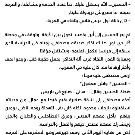
– الحسين… الله يسهل عليك. حنا عندنا الخدمة ومشاغلنا، والغرفة
ضيقة. ما نقدروش
نزيدوك علينا;
– كان ذلك أول درس قاسٍ يتلقاه في الغربة.
لم يدرِ الحسين إلى أين يذهب. تجول بين الأزقة، وتوقف في محطة
كَار دي نور. هناك
تذكر صديقه مصطفى، زميله في الدراسة الذي
سبقه إلى فرنسا ليكمل تعليمه، ويشتغل
مؤقتا.
وبعناية القدر، التقاه قرب آلة التذاكر، يحمل حقيبة كتب، ويبدو أنحف
وأكثر إرهاقا مما كان
عليه في المغرب.
ارتمى مصطفى عليه فرحا :
– الحسين؟! واش معقول؟
ضحك الحسين وقال : – هاني… ضايع في باريس.
أخذه مصطفى إلى شقة صغيرة يقيم فيها مع عمال من مدينته.
استقبلوه بترحاب محدود،
لكنه كان يفي لتهدئة روحه. قضى يومين
بينهم، يأكل معهم العدس، ومرق البطاطس
والجلبان والجزر،
ويتشارك معهم قصص حيهم والعمل والدراسة.
لكن في نهاية اليوم الثاني، وقف كبيرهم وهو المشرف على الغرفة،