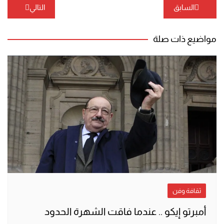
تصفّح
السابق
التالي
المقالات
مواضيع ذات صلة
ثقافة وفن
أمبرتو إيكو .. عندما فاقت الشهرة الحدود