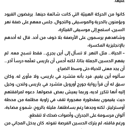
عليها.
كانوا من الحركة الهيبيّة التي كانت شائعة حينها. يرفضون القيود
ويؤمنون بالحرية
والموسيقى والتجوال. جلس معهم على ضفة نهر
السين، استمع إلى موسيقى القيثارة،
وشاهدهم يرسمون على الأرصفة بلا خوف من أحد.
قال له أحدهم
بالإنجليزية المكسرة:
– الحياة… مثل النهر. لا تسأل إلى أين يجري… فقط تسبح معه.
لم
يفهم الحسين الجملة بتاتا، لكنه أحس أن باريس تعلّمه درساً آخر…
أن يجد معنى للحياة
حتى وسط الضياع.
سألوه أين يقيم، فرد بأنه متشرد في باريس، ولا مأوى له. وكان
سبق له أن قرأ رواية
جورج أورويل متشرد في باريس ولندن، وخيل
إليه أنها تتكرر لديه، وربما يعيش بعض
فصولها.
دعوه لمرافقتهم
حيث يقيمون بمقطورة مهجورة تقف في زاوية مظلمة من محطة
أوسترليتز، لكنه وجدها رغم بساطتها، مليئة بالروح: شموع مضاءة،
ألوان مرسومة على
الجدران، وأصوات ضحك لا تنقطع.
ورغم فاقته، لم يترك الحسين الفرصة تفوته. كان يدخل المجاني من