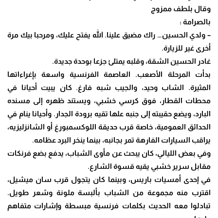
وقال بلطف ممزوج
بالصرامة :
– ولدي الحسين… راك مضيق علينا. الله يفتح عليك، ومرحبا بيك مرة
أخرى غير للزيارة.
غادر الحسين الشقة، وقلبه يمتلئ جزعا بوحدة جديدة.
بدأت المرحلة الأصعب.
العاصمة الفرنسية واسعة بإغراءاتها
المثيرة. الشاب وحيد، والجيب شبه فارغ.
كان يبيت أحيانا في
محطات القطار، فوق كرسي خشبي، ويستند ظهره إلى مسنده
البارد،
ويضع حقيبته إلى جنبه علها تقيه برودة الجدار. وأحيانا ينام في
الحدائق العمومية، خاصة
قرب حديقة اللوكسمبورغ أو الشانزليزيه،
يراقب السيارات الفارهة تمر بجانبه، بينما ينخر
البرد عظامه.
وفي بعض الليالي، كان يبحث عن مأوى الشباب، يدفع بضع فرنكات
مقابل سرير خشبي
يقيه قسوة الشارع.
في إحدى أمسيات باريس، وبينما كان يتجول قرب سان ميشيل،
اقترب منه مجموعة من
الشباب بألبسة ملونة وشعر طويل.
تبادلوا معه الحديث بكلمات فرنسية مبسطة وإشارات
متفاهم