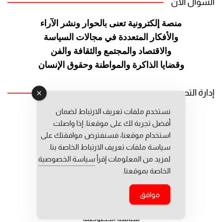
السؤال الآن
منصة إلكترونية تعنى بالحوار ونشر
الآراء
والأفكار المتعددة في مجالات
السياسة
والاقتصاد والمجتمع والثقافة
والفن
وقضايا الذاكرة والمواطنة
وحقوق الإنسان
إدارة التحرير
نستخدم ملفات تعريف الارتباط لضمان
رئيس التحرير: عبد الرحيم التوراني
أفضل تجربة لك على موقعنا. إذا واصلت
رئيس التحرير المساعد: المعطي قبال
استخدام موقعنا، فسنفترض موافقتك على
مديرة التحرير: فاطمة حوحو
سياسة ملفات تعريف الارتباط الخاصة بنا.
لمزيد من المعلومات إقرأ
سياسة الخصوصية
الخاصة بموقعنا.
موافق
جميع حقوق النشر محفوظة © 2026
سياسة الخصوصية