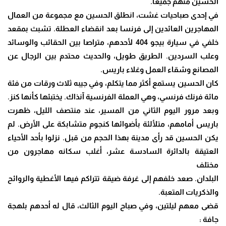
الحسين
منهم جميعا.
في إحدى صباحيات غشت، انطلق الحسين مع مجموعة من العمال
المهاجرين العائدين إلى
فرنسا بعد انقضاء العطلة. تشبث بمقعد
خلفي في سيارة بيجو 404 لأحدهم، متراصا بين
الحقائب والوسائد
وعلب السردين. الطريق طويل، والحديث محتدم بين الرجال عن
المصانع وشقاء العمل وغلاء باريس.
كان الحسين يستمع أكثر مما يتكلم، وفي جيبه ثلاث ورقات من فئة
مائة فرنك فرنسي،
وهي العملة الفرنسية آنذاك. يختبئها كأنها كنز.
وبعد مرور اليوم الثاني من المسير، عند منتصف الليل، ظهرت
باريس أمامهم، متلألئة
بأضوائها كنجوم متشابكة على الأرض. لم
يكن الحسين قد رأى مدينة بهذا الحجم من قبل.
نزلوا بأحد الأحياء
العتيقة بالدائرة السادسة عشر، أغلب سكانه مهاجرون من
مختلف
البلدان. صعد خلفهم إلى غرفة ضيقة تتراكم فيها الأغطية والروائح
والذكريات المتعبة.
قضى معهم ليلتين، وفي صباح اليوم الثالث، قال له أحدهم بلهجة
جافة :