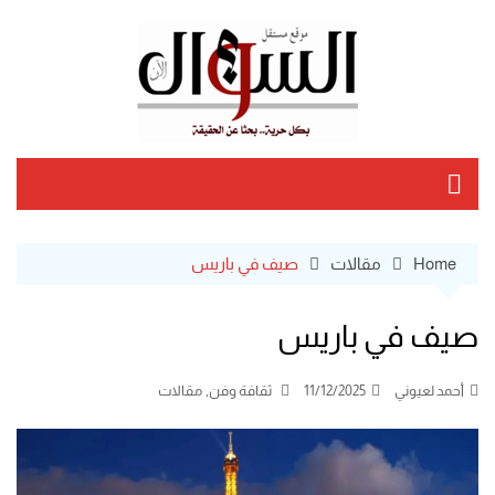
Ski
t
conten
Home
مقالات
صيف في باريس
صيف في باريس
,
أحمد لعيوني
11/12/2025
ثقافة وفن
مقالات