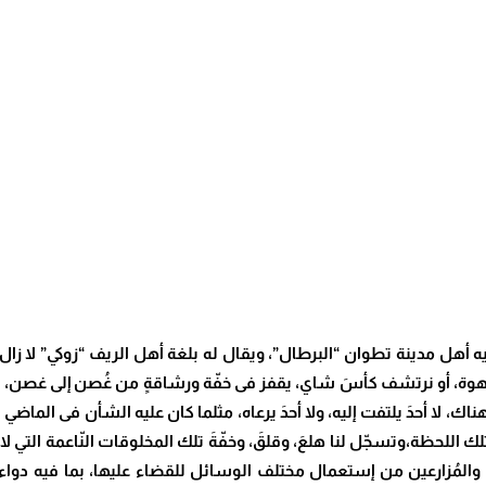
يه أهل مدينة تطوان “البرطال”، ويقال له بلغة أهل الريف “زوكي” لا زال
ة، أو نرتشف كأسَ شاي، يقفز فى خفّة ورشاقةٍ من غُصن إلى غصن، ومن
وهناك، لا أحدَ يلتفت إليه، ولا أحدَ يرعاه، مثلما كان عليه الشأن فى الماضي 
 تلك اللحظة،وتسجّل لنا هلعَ، وقلقَ، وخفّةَ تلك المخلوقات النّاعمة التي لا
ّحين والمُزارعين من إستعمال مختلف الوسائل للقضاء عليها، بما فيه د