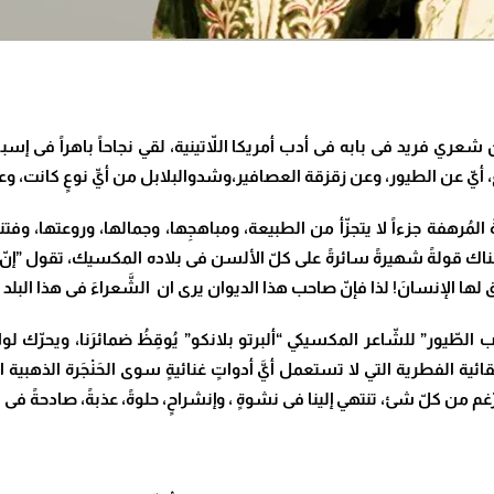
شعري فريد فى بابه فى أدب أمريكا اللاّتينية، لقي نجاحاً باهراً فى إسبا
 أيّ عن الطيور، وعن زقزقة العصافير،وشدوالبلابل من أيِّ نوعٍ كانت، وعنوا
لمُرهفة جزءاً لا يتجزّأ من الطبيعة، ومباهجِها، وجمالها، وروعتها، وفتنتها
اك قولةً شهيرةً سائرةً على كلّ الألسن فى بلاده المكسيك، تقول ”إنّ الله
ا الإنسانَ! لذا فإنّ صاحب هذا الديوان يرى ان الشَّعراءَ فى هذا البلد مِثْل العص
ب الطّيور” للشّاعر المكسيكي “ألبرتو بلانكو” يُوقِظُ ضمائرَنا، ويحرّك لوا
قائية الفطرية التي لا تستعمل أيَّ أدواتٍ غنائيةٍ سوى الحَنْجَرة الذهبية ا
ّغم من كلّ شئ، تنتهي إلينا فى نشوةٍ ، وإنشراحٍ، حلوةً، عذبةً، صادحةً فى ا