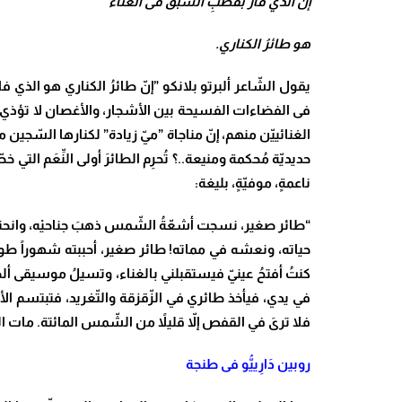
إنّ الذي فاز بقصبِ السّبق فى الغناء
هو طائرُ الكناري.
يقول الشّاعر ألبرتو بلانكو ”إنّ طائرُ الكناري هو الذي ف
فى الفضاءات الفسيحة بين الأشجار، والأغصان لا تؤذي أحد
الغنائييّن منهم، إنّ مناجاة ”ميّ زيادة” لكنارها السّجين 
حديديّة مُحكمة ومنيعة..؟ تُحرِم الطائرَ أولى النِّعَم ال
ناعمةٍ، موفيّةٍ، بليغة:
“طائر صغير، نسجت أشعّةُ الشّمس ذهبَ جناحيْه، وانحنى
حياته، ونعشه في مماته! طائر صغير، أحببته شهوراً طوالاً،
كنتُ أفتحُ عينيّ فيستقبلني بالغناء، وتسيلُ موسيقى ألح
في يدي، فيأخذ طائري في الزّقزقة والتّغريد، فتبتسم الأف
فلا ترىَ في القفص إلاّ قليلاً من الشّمس المائتة. مات 
روبين دَارِييُّو فى طنجة