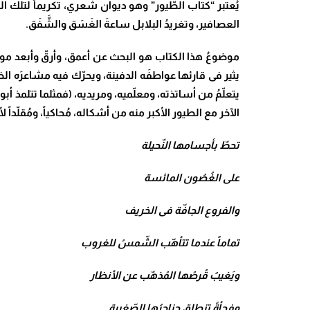
يُعتبر “كتاب الطّيور” وهو ديوان شعري، تكريماً لتلك ال
العصافير، وتغريدُ البلابل ساعةَ الغَسَق والشَّفَق.
موضوعُ هذا الكتاب هو البحث عن أعمق، وأرقّ وأبعد موا
يثير فى قارئها عواطفَه الدفينة، ويحرّك فيه مشاعرَه ا
يتعلّمُ من أساتذته، ومعلّميه، ومريديه، (فمثلما تتلمذ أب
الآخر مع الطيور الأكبر منه من أشكاله، مُحاكياً، ومُقلّداً 
تحطّ بأجسامها النّحيلة
على الغُصُون المائسة
والفروع الجافّة فى الخريف
تماماً عندما تتأهّب الشّمسُ للغروب
ويَغيبُ قُرصُها المُذهّب عن الأنظار
وفجأةً تنطلق حناجرُها الصّغيرة