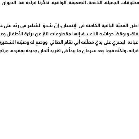
مخلوقات الجميلة، الناعمة، الضعيفة، الواهية. تُذكّرنا قراءة هذا الدي
طن المحبّة الباقية الكامنة فى الإنسان. إنّ شدوَ الشاعر فى ردّه ع
لخفيّة، ويوقظ حواسَّه الناعسة، إنها مقطوعات تنمّ عن براءة الأطفال 
و عبادة البحتري على يديّ معلّمه أبي تمّام الطائي، ووضع له وصيّته الشهير
لأقرانه، ولكنّه فيما بعد سرعان ما يبدأ فى تغريد ألحان جديدة بمفرده، مرتجلا