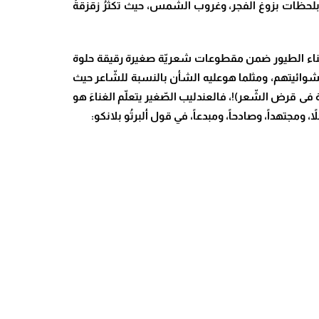
وان بلحظات بزوغ الفجر، وغروب الشمس، حيث تكثرُ زقزقةُ
لى غناء الطيور ضمن مقطوعات شعريّة صغيرة رقيقة حلوة
وعشوائيتهم، ومثلما هوعليه الشأن بالنسبة للشّاعر حيث
ة فى قرض الشّعر)!، فالعندليب الصّغير يتعلّم الغناءَ هو
ً، ومجتهداً، وصادحاً، ومبدعاً، في قول ألبرتُو بلانكو: