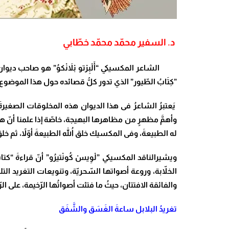
د. السفير محمّد محمّد خطّابي
الشاعر المكسيكي “أَلْبِرْتو بْلاَنْكوُ” هو صاحب ديوان 
”كِتَابُ الطّيور” الذي تدور كلُّ قصائده حول هذا الموضوع،
يَعتبرُ الشاعرُ فى هذا الديوان هذه المخلوقات الصغيرةَ ا
وأهمَّ مظهرٍ من مظاهرها البهيجة، خاصّة إذا علمنا أنّ هن
له الطبيعةَ، وفى المكسيك خلق اللهُ الطبيعةَ أوّلاً، ثم خلق له
ويشيرالناقد المكسيكي ”لْوِيسْ كُونْتيرُو” أنّ قراءةَ “كتا
الخلاّبة، وروعة أصواتها السّحريّة، وتنويعات التغريد التل
والفائقة الافتتان، حيثُ ما فتئت أصواتُها الرّخيمة، على الر
تغريدُ البلابل ساعةَ الغَسَق والشَّفَق