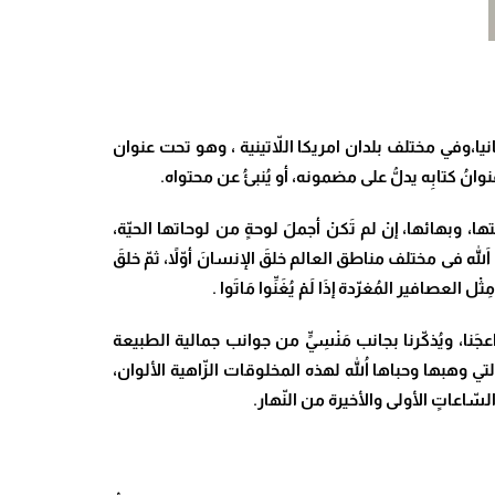
نيا،وفي مختلف بلدان امريكا اللاّتينية ، وهو تحت عنوان
نُ كتابِه يدلُّ على مضمونه، أو يُنبئُ عن محتواه.
، وبهائها، إنْ لم تَكنْ أجملَ لوحةٍ من لوحاتها الحيّة،
َ فى مختلف مناطق العالم خلقَ الإنسانَ أوّلاً، ثمّ خلقَ
افير المُغرّدة إذَا لَمْ يُغَنِّوا مَاتَوا .
عجَنا، ويُذكّرنا بجانب مَنْسِيٍّ من جوانب جمالية الطبيعة
لتي وهبها وحباها اللهُ لهذه المخلوقات الزّاهية الألوان،
لسّاعاتٍ الأولى والأخيرة من النّهار.