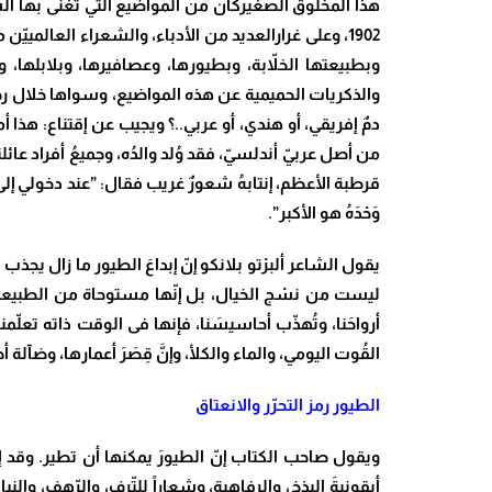
هذا المخلوق الصغيركان من المواضيع التي تغنّى بها الشعر
1902، وعلى غرارالعديد من الأدباء، والشعراء العالمي
وبطبيعتها الخلاّبة، وبطيورها، وعصافيرها، وبلابلها، 
والذكريات الحميمية عن هذه المواضيع، وسواها خلال رحل
دمٌ إفريقي، أو هندي، أو عربي..؟ ويجيب عن إقتناع: هذا أمرٌ 
من أصل عربيّ أندلسيّ، فقد وُلد والدُه، وجميعُ أفراد عائ
قرطبة الأعظم، إنتابهُ شعورٌ غريب فقال: ”عند دخولي إلى ه
وَحْدَهُ هو الأكبر”.
يقول الشاعر ألبرْتو بلانكو إنّ إبداعَ الطيور ما زال يجذ
ليست من نسْج الخيال، بل إنّها مستوحاة من الطبيعة، و
أرواحَنا، وتُهذّب أحاسيسَنا، فإنها فى الوقت ذاته تعلّم
القُوت اليومي، والماء والكلأ، وإنَّ قِصَرَ أعمارها، و
الطيور رمز التحرّر والانعتاق
ويقول صاحب الكتاب إنّ الطيورَ يمكنها أن تطير. وقد إح
أيقونيةَ البذخ، والرفاهية، وشعاراً للتّرف، والرّهف، والن