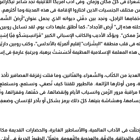
اءُ فى كلّ مكان وزمان. وفى أدب أمريكا اللاّتينية نجد شاعر نيكاراغوا ا
يّن من مختلف الجنسيات الذين اختاروا الإقامة فى هذه المدينة وما أكثرهم،
وحَمَامِها الزاجل، ونجد بين دفّتي ديوانه الذي يحمل عنوان”أرضُ الشّم
ته هذه إلى” أرض الأجداد”، كما أطلق عليها ذات يوم، لقد تساءل روبين
ممكن“. ويؤكّد الأديب والكاتب الإسباني الكبير ”فْرَانسِيسْكُو فِيِّا إسْبِيس
لته فى قلب منطقة “البِشْرَات” إقليم ألمريّة بالأندلس”، وكتب روبين داري
ذه المعلمة الإسلامية العظيمة أحْسَسْتُ برهبة، وبرغبةٍ عارمةٍ فى إستبد
ب العديدَ من الكتّاب، والشّعراء، والفنّانين، وما فتئت زقزقة العصافير 
من أوتارها الرّائعة. فالطيور تلقننا كيف نُصغي، ونستمع، ونستمتع بال
نا مراقبةَ مرور الزّمن وانسياب الأيام وإنقضائها، فى خفّتها، وقفزاتها، 
ضآلة أجسامها، وهشاشة بنيتها، كلّ ذلك يرمز بشكل أو بآخر للإنسان، وضعف
تلّت فى الآداب العالمية، واالأساطير الغابرة، والحضارات القديمة مكا
بالة، والحذاقة، والرقّة، والعذوبة والنّعومة. وتمثّلُ الطيورُ الحريةَ فى