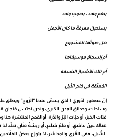
بنغمٍ واحد ، بصوتٍ واحد
يستحيلُ معرفةَ ما كان الأجمل
هل صَوتُها المَسْجوع
أم إنسجامُ موسيقاها
أم تلك الأشجارُ الباسقة
المُعلّقة فى جُنح اللّيل.
إنّ عصفور الدّوري (الذي يسمّى عندنا “الزّوج” ويطلق عل
وساحات، وحدائق المدن الكبرى، ونحن نحتسي فنجانَ قهو
فتات الخبز، أو حبّات البُرّ والذّرة، أوالقمح المنتشرة هنا 
هناك عينُ عاشقٍ، أو قلمُ شاعرٍ، أو ريشةُ فنّانٍ تخلّد لنا
السُّبل، ففى القُرَى والمداشر، لا يتورّع بعضُ الفلا