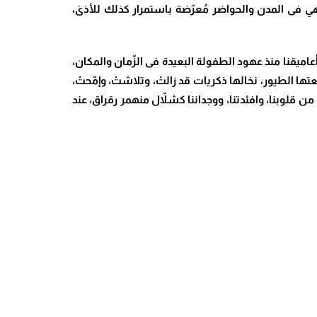
هي فى المدن والحواضر مُعرّضة باستمرار كذلك للأذىَ،
ق أعاميقنا منذ عهود الطفولة البعيدة فى الزّمان والمكان،
ا الطيور، نخالها ذكريات قد زالتْ، وتلاشتْ، وإمّحتْ،
من قلوبنا، وافئدتنا، ووجداننا كشلاّل منهمر رقراق، عند