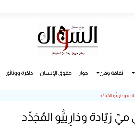
ثقافة وفن
حوار
حقوق الإنسان
ذاكرة ووثائق
راء
سينما
 ودَارِييُّو المُجَدِّد
مسرح
زيّادة ودَارِييُّو المُجَدِّد