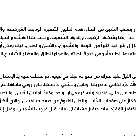
از بقصبِ السّبق فى الغناء، هذه الطيور الصّغيرة الوديعة المًزركشة، والع
اً، إنّها بشكلها الرّهيف، وإهابها الشّفيف، وأجسامها الهشّة والنحيلة، 
ما زال يثير فينا كثيراً من الّلوعة، والشّجون، والأسىَ والحنين، كيف يمكن 
تي خصّته بها الطبيعةُ، وهي نعمةُ الحريّة، والهواء الطلق، والفضاء الشّاسع
 الليلُ علية فترك من سواده قبلةً في عينيْه، ثم سطت عليه يدُ الإنسان
 غرّد لكآبتي فأطرَبَهَا، وَنَاجىَ وحشتي فآنسَهَا، جاور روحي فآخاها. غنّ
انِه على قلبي، فتذيبه وتُسكره في آن واحد، وكنتُ أجلسُ للدّرس، والتح
كارُ على صفحاتِ الكُتب، وتنجلي الغيومُ عن صفحاتِ نفسي. والآن أنظرُ إل
الصّغيرُ المُغرّد، مات صغيرُ حشاشتي، مات قبل غروبِ الشّمس، وقبل إنقضا