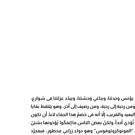
 يؤنس وحدتنا، ويناغي وحشتنا، ويبدّد عزلتنا فى شوارع،
 رحبة إلى رحبة، ومن رصيف إلى آخر، وهو يلتقط بقايا
البعيد والقريب، إلاّ أنه فى خضمّ هذا الجفاء لابدّ أن تكون
 تُؤذي أحداً، ولكنّ بعضَ الناس ما إنفكّوا يُؤذونها بشتىّ
واء “المونوكروتوفوس” وهو دواء زراعي محظور، فبمجرّد