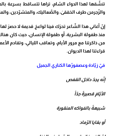
تنشّقها لهذا الدواء السّام، تراها تتساقط بسرعة بالم
والزّجرمن طرف الحَمْقىَ، والصَّعاليك، والمتشرّدين، والمت
إنّ أغاني هذا الشّاعر تحرَك فينا لواعجَ قديمة لا حصرَ له
منذ طفولة البشرية، أو طفولة الإنسان، حيث كان هناك إه
من ذاكرتنا مع مرور الأيام، وتعاقب الليالي، وتقادم الأع
قراءتنا لهذا الديوان.
مَيّ زيّادة وعصفورُها الكناري الجميل
إنّه يجدُ داخلَ القفص
الأيّامَ قصيرةً جدّاً
شبيهةً بالفواكه المنقورة
أو بقايا الرّماد