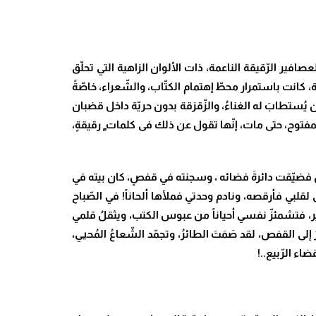
صافير الرّقيقة الناعمة، ذات الألوان الزاهية التي تحلّق
كانت باستمرار محطّ إهتمام الكتّاب، والشّعراء، خاصّةً
أن يُستطابَ له الغناءُ، والزّقزقة بدون حريّة داخل قضبان
 المفتوح، حتى مات، إنّها تقول عن ذلك فى كلمات ٍ رقيقةٍ،
 فضيّقت دائرةَ فضائه ، وسجنته في قفصٍ، كان بيته في
ى لقلبي فأرقصه، ونادم وحدتي فملأها ألحاناً! في الصّباح
بير، فتشمئزّ نفسي أحياناً من عبوس الكتب، ويثقلُ قلمي
ى القفص، لقد صَمَتَ الطائرُ، وتجمّد الشّعاعُ المُحيي،
ء الرّبيع..!