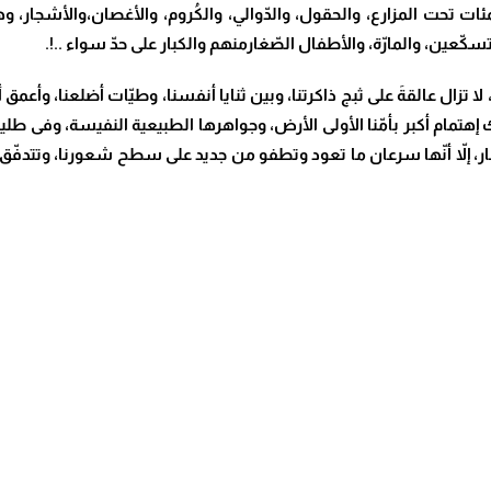
ئات تحت المزارع، والحقول، والدّوالي، والكُروم، والأغصان،والأشجار، و
سكّعين، والمارّة، والأطفال الصّغارمنهم والكبار على حدّ سواء ..!.
ا، لا تزال عالقةَ على ثبج ذاكرتنا، وبين ثنايا أنفسنا، وطيّات أضلعنا، وأعم
تمام أكبر بأمّنا الأولى الأرض، وجواهرها الطبيعية النفيسة، وفى طليعته
مار، إلاّ أنّها سرعان ما تعود وتطفو من جديد على سطح شعورنا، وتتدفّق 