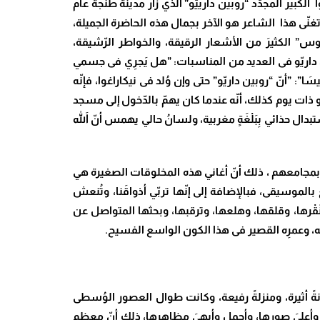
لكبير المجدّد “روبين دارييّو” الذي زار مدينة طنجة عام
 تغنّى هذا الشاعر هو الآخر بجمال هذه الحاضرة الجميلة،
وس” الكثيرَ من الأشعار الرقيقة، والخواطر الرّشيقة،
 داريّو فى العديد من المناسبات: ”هل يَجرِي فى جسمي
َا”: ”أنّ “روبين داريّو” حتى وإن وُلد فى نيكاراغوا، فإنّه
ّو ذات يوم كذلك، أنّه عندما كان يهمّ بالدّخول إلى مسجد
ال حذائي بِبَلْغَةٍ مغربية، ولسانُ حالي يهمس أنّ اللهَ
تأخذ بمجامعهم ، ذلك أنّ أغاني هذه المخلوقات الصغيرة هي
موسيقى، فبالإضافة إلى إنّها تربّي أذواقَنا، وتُنعش
ونَقْرها، وقلقها، وهلعها، وترقبها، وبحثها المتواصل عن
ِه، وعمرِه القصير فى هذا الكون الواسع الفسيح.
نةً أثيرة، ومنزلةً رفيعة، وكانت طوال العصور الوُسطى
 أجلىَ وأعلىَ صورها، وأجمل وأبهىَ مظاهرها، ذلك أنّ معظم