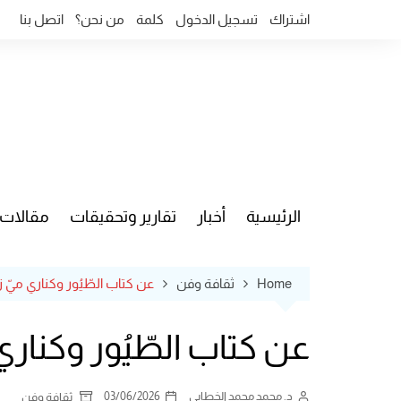
Ski
اشتراك
تسجيل الدخول
كلمة
من نحن؟
اتصل بنا
t
conten
الرئيسية
أخبار
تقارير وتحقيقات
مقالات
قضايا وآ
Home
ثقافة وفن
عن كتاب الطّيُور وكناري ميّ زيّادة
عن كتاب الطّيُور وكناري ميّ 
د. محمد محمد الخطابي
03/06/2026
ثقافة وفن