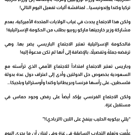
تركيا وكندا وإندونيسيا… لمناقشة آليات تفعيل اليوم التالي
!
ولكن هذا الاجتماع يحدث في غياب الولايات المتحدة الأميركية، بعدم
مشاركة وزير خارجيتها ماركو روبيو بطلب من الحكومة الإسرائيلية
!
فالحكومة الإسرائيلية تعتبر الاجتماع الباريسي يضر بها. وهي
ترفضه جملةً وتفصيلاً، بالإضافة إلى أنها لم تكن مدعوةً إليه
!
وباريس تعتبر الاجتماع امتداداً للاجتماع الأممي الذي ترأسته مع
السعودية بخصوص حل الدولتين وأدى إلى اعتراف دول عدة بدولة
فلسطين، على رأسها فرنسا وبريطانيا وكندا وأوستراليا وبلجيكا
…
ولكن الاجتماع الفرنسي يؤكد أيضاً على رفض وجود حماس في
مستقبل غزة
.
“
يللي بيكويه الحليب بينفخ على اللبن (الزبادي)
!”
علَّمت وتعلم التجارب السابقة في غزة وفي لبنان أن ما يجري اليوم