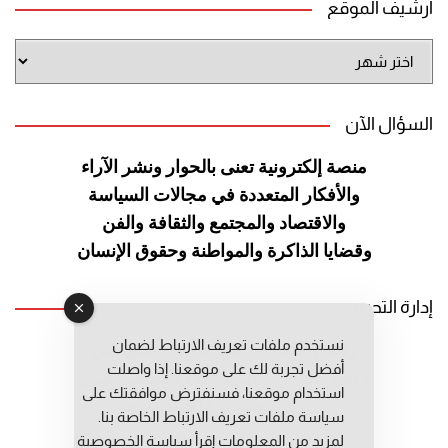
أرشيف الموقع
أرشيف
الموقع
السؤال الآن
منصة إلكترونية تعنى بالحوار ونشر
الآراء
والأفكار المتعددة في مجالات
السياسة
والاقتصاد والمجتمع والثقافة
والفن
وقضايا الذاكرة والمواطنة
وحقوق الإنسان
إدارة التحرير
نستخدم ملفات تعريف الارتباط لضمان
رئيس التحرير: عبد الرحيم التوراني
أفضل تجربة لك على موقعنا. إذا واصلت
رئيس التحرير المساعد: المعطي قبال
استخدام موقعنا، فسنفترض موافقتك على
مديرة التحرير: فاطمة حوحو
سياسة ملفات تعريف الارتباط الخاصة بنا.
لمزيد من المعلومات إقرأ
سياسة الخصوصية