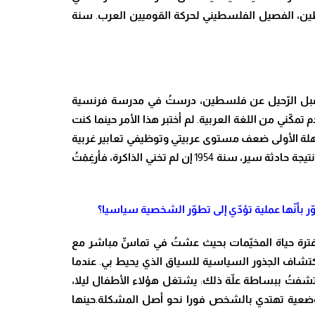
ين
، الفصيل الفلسطيني لحركة القوميين العرب
.
سنة
بل ال
رّ
حيل عن فلسطين
، درس
تُ
في مدرسة فرنسية
م تم
كّ
ني من اللغة العربية
.
لم أختبر هذا الأمر
حينما كنت
وهلة الأولى ضعف مستوى عربيتي وتوظيفي تعابير غربية
تيجة حادثة سير
، سنة
1954
إن لم تخني الذاكرة
، فأر
غِمْتُ
ّ
ر بأ
نّ
ها عملية تؤ
دّ
ي إلى تط
وّ
ر الشخصية سياسيا؟
رة حياة المخ
يّ
مات بحيث عش
تُ
في تما
سٍّ
مباشر مع
تشاف الجذور السياسية للسياق الذي يحيط بي
.
عندما
كتشف
تُ
ببساطة ع
لّ
ة ذلك
:
يشتغل
هؤلاء الأطفال ليلا
،
عية تهتدي بالشخص فورا نحو أصل المشكلة
.
حينها