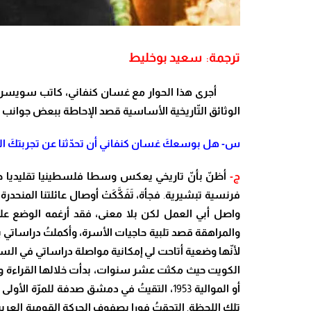
ترجمة
:
سعيد بوخليط
أ
جرى هذا الحوار مع غسان كنفاني
، كاتب سويسري
الوثائق ال
تّ
اريخية الأساسية قصد الإحاطة ببعض جوانب ت
س- هل بوسع
كَ
غسان كنفاني أن تح
دّ
ثنا عن تجربت
كَ
ال
ج-
أظ
نّ
بأ
نّ
تاريخي يعكس وسطا فلسطينيا تقليديا ج
فرنسية تبشيرية
.
فجأة
،
تَفَكَّكَتْ أوصال عائلتنا
المنحدرة
واصل أبي العمل لكن بلا معنى، فقد أرغمه الوضع عل
والمراهقة قصد تلبية حاجيات الأسرة، وأكمل
تُ
دراساتي ب
لأ
نّ
ها وضعية أتاحت لي إمكانية مواصلة دراساتي
في السل
الكويت حيث مكثت عشر سنوات، بدأت خلالها القراءة وا
أو الموالية
1953
،
التقي
تُ
في دمشق صدفة للم
رّ
ة الأولى
تلك اللحظة
.
التحق
تُ
فورا بصفوف الحركة القومية العربي