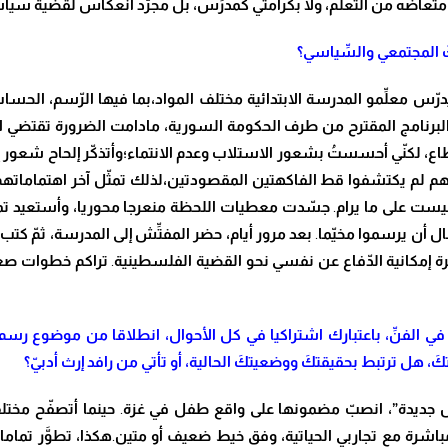
متعاضه من التع
لّ
م
، ولا بكرامتي كمد
رِّ
س، بل مج
رّ
د انعكاس لقضية سيا
المجتمعي وال
سِّ
ياسي؟
د
رّ
س مع
لِّ
مو المدرسة الابتدائية مختلف المواد،بما فيها ال
رّ
سم، الحساب، 
برنامج المقترح من طرف الحكومة السورية
، مادامت الضرورة تقتضي ال
ع، لك
نّ
ي أحسس
تُ
بشعور الاستلاب وعدم الانتماء
؛
وأتذ
كّ
ر إلحاح شعور إ
م لم يكتشفوا قط الفاكهتين المقصودتين،لذلك تم
ثّ
ل آخر اهتماماتهم
يست على ما يرام
.
ج
سّ
دت معطيات اللحظة منعرجا محوريا، وأستعيد تما
ال أن يرسموا مخ
يّ
ما
.
بعد مرور أيام، حضر المف
تِّ
ش إلى المدرسة، ث
مّ
كتب ت
 إمكانية ال
دّ
فاع عن نفسي نحو القضية الفلسطينية
.
تراكم خطوات صغير
في الف
نِّ
، باعتبارك اشتراكيا في كل الأحوال، انطلاقا من موضوع رسم 
كَ
، هل ترتبط بحقيقت
كَ
ووضعيت
كَ
الحالية، أو تأتي من رافد
إ
رث أدب
يّ
؟
جديدة”
، انص
بّ
مضمونها على واقع طفل في غزة
.
حينما أتص
فّ
ح مختلف
باشرة مع تجاربي الحياتية، وفق خيط ضعيف أو متين
.
هكذا، تط
وَّ
ر تماما