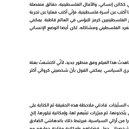
 ككائن إنساني، والآمال الفلسطينية، حقائق منفصلة
ا أكتب عن أسرة فلسطينية
، ف
إنّ
ي أكتب فعليا عن تجربة
ع الفلسطينيين كرمز للبؤس في العالم قاطبة
.
يمكنني
الفرد الفلسطيني ومشاكله
، لكن أيضا الوضع الإنساني
هد
تُ
هذا الفيلم وفق منظور جديد، لأ
نِّ
ي اكتشف
تُ
بغتة
ري السياسي
.
يمكنني القول بأ
نّ
شخصيتي كروائي أكثر
ت الس
تّ
ينات
.
قادتني
ملاحظة هذه الحقيقة ثم الكتابة على
 ي
تّ
خذونها، ثم مب
رّ
رات تب
نّ
يهم لها، وإمكانية تبلورها، إلخ
.
را من آرائي السياسية
، فيرتبط ذلك باندهاشي ال
صّ
ادق
 شخصياتي حول قضاياهم وإمكانية مقارنة حوارهم مع