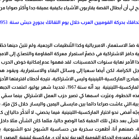
 لي أن أبطال القصة يقاربون الأشياء بكيفية عميقة جدا وأكثر صوابا م
حاق
كَ
بحركة القوميين العرب خلال يوم التقائ
كَ
بجورج حبش سنة
. 1953
ة ض
دّ
الاستعمار
، الامبريالية وكذا ال
تّ
نظيمات الرجعية، ولم تتب
نّ
حينها خ
طّ
ية حافز الاشتراكية في خض
مِّ
استمرار معركة المقاومة والتص
دّ
ي إلى الامب
ذا الأمر نهاية سنوات الخمسينات
.
لقد فهموا عدم إمكانية خوض الحرب قص
جل الكرامة
، لكن أيضا سعيا إلى وسائل البقاء والاستمرارية، ويقود ه
لمبادئ الماركسية-اللينينية وليس الاشتراكية، نتيجة أخطاء اقترفتها الأح
لماركسية-اللينينية
.
بيد أ
نّ
ه سنة
1967
،
تحديدا شهر يوليو
، اعتمدت الجبه
هذه الخطوة، وغ
يّ
رت اسمها كي تصير
حزب العمل ا
لاشتراكي
بينما س
مّ
ي 
بية
،التي عاشت صراعا دائما
بين مايس
مّ
ى اليمين واليسار
.
خلال ك
لّ
م
رّ
ة
، 
جّ
ه أفضى نحو
اختيار الماركسية-اللينينية
.
فيما يخصني
، لا أتذ
كَّ
ر حاليا إن 
تتج
لّ
ى بعد خلال تلك الحقبة كما الوضع حاليا،
مثلما كان الشأن مثلا داخل
ة
، ضمنهم أنا، أظهرت سخرية من حساسية الشيوخ نحو الشيوعية
.
ب
لّ
ق بصيرورة الحركة القومية العربية نحو أخرى ماركسية لينينية
.
المصدر ا