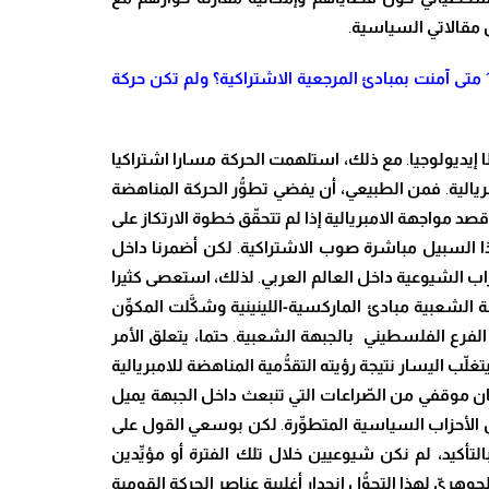
ن مقالاتي السياسية
.
متى آمنت بمبادئ المرجعية الاشتراكية؟ ولم تكن حركة
ا إيديولوجيا
.
مع ذلك
، استلهمت الحركة مسارا اشتراكيا
ريالية
.
فمن الطبيعي
، أن يفضي تط
وُّ
ر الحركة المناهضة
د مواجهة الامبريالية إذا لم تتح
قّ
ق خطوة الارتكاز على
ذا السبيل مباشرة صوب الاشتراكية
.
لكن أضمرنا داخل
زاب الشيوعية داخل العالم العربي
.
لذلك
، استعصى
كثيرا
ة الشعبية مبادئ الماركسية-اللينينية وش
كَّ
لت المك
وِّ
ن
الفرع الفلسطيني
بالجبهة الشعبية
.
حتما
، يتعلق الأمر
يتغ
لّ
ب اليسار نتيجة رؤيته التق
دُّ
مية المناهضة للامبريالية
كان موقفي من ال
صّ
راعات
التي تنبعث
داخل الجبهة يميل
 الأحزاب السياسية المتط
وِّ
رة
.
لكن بوسعي القول على
التأكيد
، لم نكن شيوعيين خلال تلك الفترة أو مؤ
يِّ
دين
لجوهر
يّ
لهذا التح
وُّ
ل انحدار أغلبية عناصر الحركة القومية