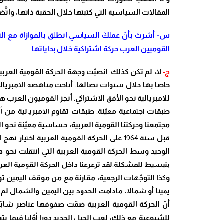
المقالات السياسية التي كتبتها خلال الحقبة ذاتها
، وا
تَّ
ضح
س- أشر
تَ
بأ
نّ
عمل
كَ
السياسي انطلق بالموازاة مع الت
القوميين العرب حركة اشتراكية خلال بداياتها
.
ج-
لا
، لم تكن كذلك
.
انص
بّ
ت وجهة الحركة القومية العربي
خاصا بها خلال سنوات نضالها
.
أتاحت
مناهضة الامبريال
للامبريالية نحو الأفق الاشتراكي
.
أنجز القوميون العرب ه
طبقات اجتماعية مع
يّ
نة
:
طبقات تقاوم الامبريالية من أ
مجتمعنا وحركتنا القومية العربية
، حساسية مع
يّ
نة نحو ا
قبل سنة
1964
على الحركة القومية العربية اختيار نهج ا
الوحيد وسط الحركة القومية العربية التي انتقلت نحو 
بتبسيط للمشكلة
.
لقد ترعرعنا داخل الحركة القومية العر
وكذا التو
جّ
هات الرجعية، مقارنة مع من موقف اليمين
.
تو
يمينا أو شمالا، مادامت الحدود بين اليمين والشمال لم 
أ
نّ
الحركة القومية العربية ض
مّ
ت صفوفها عناصر شا
بّ
للشيوعية
.
مع ذلك
، لعب الجيل الجديد دورا أ
وّ
ليا فيما يتع