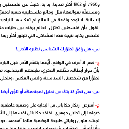
و
1960
،
أو
1962
أكثر تحديدا
.
بداية
، كتب
تُ
عن فلسطين باع
ومستق
لّ
ة بعوالمها
؛
مثل وقائع فلسطينية حتمية لامف
رّ
إنسانية
.
لا توجد واقعة في العالم لم تعكسها التراجيد
القول بأ
نّ
فلسطين تختزل العالم بر
مّ
ته بين ط
يّ
ات حكا
لشخص يكابد نتيجة هذه المشاكل، التي تتبلور أكثر ربما
س- هل رافق تط
وّ
ر
كَ
ال
سّ
ياسي نظيره الأدبي؟
ج-
نعم
.
لا أعرف في الواقع
، أ
يُّ
هما يتق
دّ
م الآخر
.
قبل البارح
ب
أ
نَّ
حوار أبطاله، خ
طُّ
هم الفكري، طبقتهم الاجتماعية، ت
تط
وُّ
را من شخصيتي السياسية
، وليس العكس، ويتجلى 
س- هل تع
بِّ
ر كتابت
كَ
عن تحليل لمجتمع
كَ
، أو تل
وِّ
ن أيضا ت
ج-
أفترض ارتكاز حكاياتي في البداية على وضعية عاطفية
.
ضوئها إلى تحليل جوهري
.
تفتقد حكاياتي نفسها إلى ال
تّ
ح
تج
سّ
د متون رواياتي طبيعة الوضعية مثلما أفهمها، دو
وأنا أتع
قَّ
ب تط
وّ
رات شخصيات ابتعدت عنها منذ سنوات