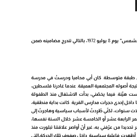
 الشمس” يوم
8
يوليو
1972
، بالتالي تندرج مضامينه ضمن
لى طبقة متوسطة
.
كان أبي محاميا ودرس
تُ
في مدرسة
يجة أصوله المجتمعية العميقة
.
عندما غادرنا فلسطين
،
يست ه
يِّ
نة
.
فيما يخ
صّ
ني
، بدأت الاشتغال منذ الطفولة
ا
داخل إحدى حجرات مدارس القرية
.
كانت
بداية منطقية
،
لاث سنوات، لك
نّ
ي
طُرِدتُ
لأسباب سياسية وهاجر
تُ
إلى
عمر الرابعة عشر أو الخامسة عشر
.
خلال السنة نفسها
،
كر تحديدا من ع
رّ
فني به، غير أ
نّ
أواصر علاقتنا تبلورت منذ
 أظهرت فاعلية سياسية داخل صفوف تلك الحركة،التي