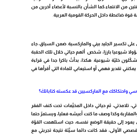
نتين
من الانتماء
.
كما الشأن بالنسبة ل
أعضاء آخرين من
ة قوة ضاغطة داخل الحركة القومية العربية
.
لى تكسير الجليد بيني والماركسية
.
ضمن السياق، جاء
لا شيوعيا بارزا، شخص
أ
لهم حياتي خلال تلك الحقبة
ش
كّ
لون خل
يّ
ة شيوعية
.
هكذا
،
بدأ
تُ
باكرا جدا في قراءة
 يمكنني
تقدير فهمي أو استيعابي للمادة التي أقرأها في
سي واحتكاكك مع الماركسيين قد عكسته كتابات
كَ
؟
اتي، تلامذتي، ثم حياتي داخل المخ
يَّ
مات تحت كنف الفقر
المقاربة وكذا وصف ما كنت أعيشه فعليا، ويستم
رّ حتما
 يعود إلى حقيقة الوضع نفسه، حيث استلهمت الق
وّ
ة
قصصي الأولى
، فقد كانت دائما س
يِّ
ئة نتيجة تجربتي مع