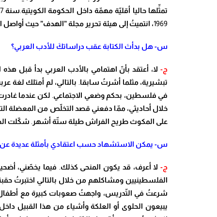
تم
ثِّ
لها حاليا أقل
يّ
ة مه
مّ
ة داخل الحكومة الكويتية
.
سنة
7
1969
،
انتمي
تُ
إلى هيئة تحرير مجلة ”الهدف” حيث أواصل 
س- هل بدأ
تَ
الكتابة عقب دراسات
كَ
للأدب العربي؟
ج-
لا، أعتقد بأ
نّ
اهتمامي بالأدب العربي بدأ قبل هذه ا
تبشيرية، مثلما أشر
تُ
سابقا
.
بالتالي
، لم أمتلك لغة عربي
في فلسطين
، بحكم وضعي الاجتماعي
.
لكن عندما غادرت
خلال أحاديثي، م
مّ
ا دفعني قصد التخ
لّ
ص من المعضلة الترك
على المكوث طريح الفراش طيلة س
تّة
أشهر
.
ش
كّ
لت الح
س- يمكن الاستشهاد حسب اعتقادي بأمثلة عديدة عن 
ج-
لا أعرف
، قد
يكون المنحى كذلك
.
فيما يخ
صّ
ني
، أضحي
الفلسطينيين ومشاكلهم من خلال بالتالي اختبر
تُ
حقبة 
شرع
تُ
في ال
تّ
دريس
، واجه
تُ
صعوبات كبيرة مع أطفال 
يبيعون الحلوى أو العلكة وأشياء من هذا القبيل داخل 