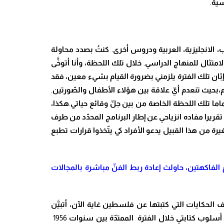
سية
.
الانجليزية، العربية ودروس أخرى
.
كن
تُ
بصدد محاولة
امتثال للمنهاج الدراسي
.
خلال تلك اللحظة
، وأنا أتو
خَّ
ى
بّ
ان تلك الفترة يلزمني بضرورة القيام بشيء معين، فقد
،بحيث تنعدم أ
يّ
علاقة بين هؤلاء الأطفال وال
صّ
ورتين
.
ما تلك اللحظة الخاصة من بين ج
لِّ
وقائع حياتي
.
هكذا،
قريرا مفاده انزياحي عن إطار البرنامج المح
دّ
د من طرف
ة من هذا القبيل يدعو الأفراد كي ي
تّ
خذوا قرارات تطبع
الفاكهتين، حاول
تَ
إعادة ربط الف
نِّ
مباشرة بالمجالات
 الحكايات التي كتبتها عن فلسطين غاية الآن
، أتب
يَّ
ن
 أسلوب كتابتي خلال الفترة الممت
دّ
ة بين سنوات
1956