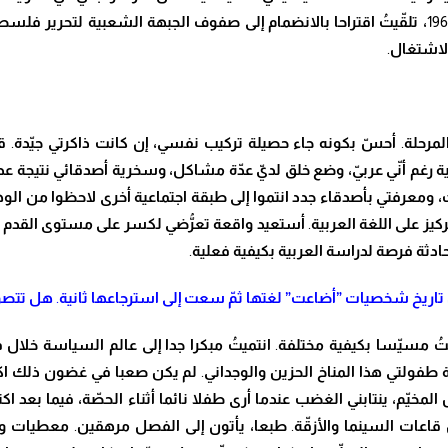
196
، تل
قّ
ي
تُ
اقتراحا بالانضمام إلى صفوف
الجبهة الشعبية لتحرير فلسط
الاشتغال
.
لمرحلة
.
أ
ح
سّ
بكونه جاء حصيلة تركيب نفسي
،
إن كانت ذاكرتي ج
يّ
دة
.
ق
ة رغم أ
نّ
ي عرب
يّ
، وضع خلق لد
يّ
ع
دّ
ة مشاكل، وسخرية أصدقائي نتيجة عد
، ومعرفتي بأصدقاء جدد انتموا إلى طبقة اجتماعية أخرى لاحظوا من ال
يز على اللغة العربية
.
أستعيد
واقعة تع
رُّض
ي لكسر على مستوى القدم ن
ادثة فرصة لدراسة العربية بكيفية فعلية
.
تاريخ شخصيات ”أضاعت” لغتها ث
مّ
سعت إلى استرجاعها ثانية
.
هل تتص
و
تُ
مس
يّ
سا بكيفية مختلفة
.
انتمي
تُ
مبكرا جدا إلى عالم السياسة خلال فت
طفولتي هذا المناخ الحزين والوجداني
.
لم يكن صعبا في غضون ذلك اك
المخ
يّ
م، ينتابني الغضب عندما أرى طفلا نائما أثناء الح
صّ
ة، فيما بعد ا
قاعات السينما والأز
قّ
ة
.
طبعا، يأتون إلى الفصل مرهقين
.
معطيات وض