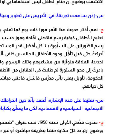
اكتشف
تُ
بوضوح أ
نّ
منام ال
طّ
فل ليس استخفافا بي أو ا
س- إذن ساهمت تجربت
كَ
في ال
تّ
دريس على تطوير وعي
كَ
ج-
نعم، أذكر حدوث هذا الأمر فورا ذات يوم
.
كما تعلم
، ي
ت
عليم الأطفال كيفية رسم فاكهتي ت
فّ
احة وموز حسب ال
رسم ال
صّ
ورتين على الس
بُّ
ورة بشكل أفضل قدر المستطا
أدرك
تُ
حتى قبل تأ
مُّ
ل وجوه الأطفال الجالسين خلفي،أ
نّ
ه
تحديدا، العلاقة متو
تّ
رة بين مشاعرهم وتلك الرسوم، ول
بادر
تُ
إلى محو الس
بّ
ورة ثم طلب
تُ
في المقابل من الأطف
الحكومة، تأويل يعني بأ
نّ
ي مد
رِّ
س
فاشل
.
قادتني مباشرة
كل حياتهم
.
س- تعليقا على هذه الإشارة
، أعتقد بأ
نّ
ه حين انخراطك 
الاجتماعية، السياسية والاقتصادية
.
لكن ما يتع
لّ
ق بكتابات
ج-
صدرت ق
صَّ
تي الأولى سنة
1956
،
تحت عنوان ”شمس 
بوضوح ارتباط ك
لّ
حكاية منها بطريقة مباشرة أو غير م