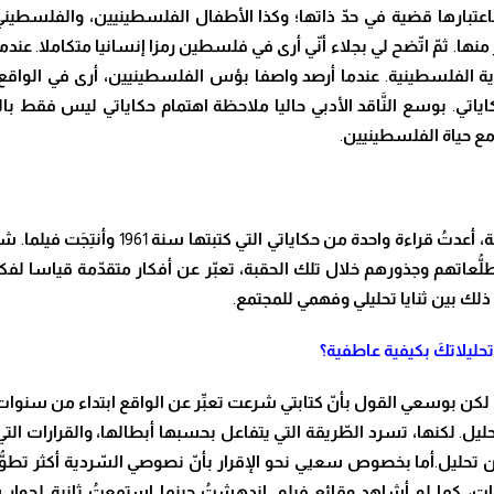
تبارها قضية في ح
دّ
ذاتها
؛
وكذا الأطفال الفلسطينيين، والفلسطيني
منها
.
ث
مّ
ا
تّ
ضح لي بجلاء أ
نّ
ي أرى في فلسطين رمزا إنسانيا متكاملا
.
عندم
ية الفلسطينية
.
عندما أرصد واصفا بؤس الفلسطينيين
، أرى في الواق
ياتي
.
بوسع ال
نَّ
اقد الأدبي حاليا ملاحظة اهتمام حكاياتي ليس فقط ب
 مع حياة الفلسطينيين
.
ة
، أعد
تُ
قراءة واحدة من حكاياتي التي كتبتها سنة
1961
و
أن
تِجَت
فيلما
.
شا
ط
لُّ
عاتهم وجذورهم خلال تلك الحقبة، تع
بّ
ر عن أفكار متق
دّ
مة قياسا لفك
ذلك بين
ثنايا تحليلي وفهمي للمجتمع
.
حليلات
كَ
بكيفية عاطفية؟
لكن بوسعي القول بأ
نّ
كتابتي شرعت تع
بِّ
ر عن الواقع ابتداء من سنوا
ليل
.
لكنها
، تسرد ال
طّ
ريقة التي يتفاعل بحسبها أبطالها، والقرارات التي
ن تحليل
.
أما بخصوص سعيي نحو الإقرار بأ
نّ
نصوصي ال
سّ
ردية أكثر تط
وُّ
، كما لو أشاهد وقائع فيلم
.
اندهش
تُ
حينما استمع
تُ
ثانية لحوار