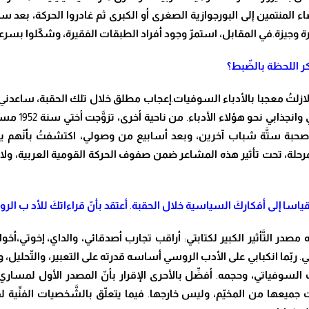
ء المنتمين إلى البورجوازية الصغرى أو الكبرى ثم غادروا الحركة
، بعد س
 وجيزة
.
في المقابل، استم
رّ
وجود أفراد
الطبقات الفقيرة
، وش
كّ
لوا بسرع
 اللحظة بال
ضّ
بط؟
ازل
تُ
معجبا بالأدباء السوفيات
.
إعجاب مطلق خلال تلك الحقبة، ساعدني ع
وانجذابي نحو هؤلاء الأدباء
.
من ناحية أخرى
، تز
وَّ
جت أختي سنة
1952
مسؤو
 صحبة س
تَّ
ة شباب آخرين، وبعد أسابيع من وصولي، اكتشف
تُ
بأ
نّ
هم ي
رحلة، تحت تأثير هذه المشاعر ضمن صفوف الحركة القومية العربية، ولا
قياسا إلى أفكار
كَ
السياسية خلال الحقبة
.
أعتقد بأ
نّ
قراءات
كَ
للأد ب الرو
 مصدر ال
تَّ
أثير الكبير لكتابتي
:
أراقب تجارب أصدقائي
، والداي، إخوتي،أخو
ي
.
ر
بّ
ما انكبابي على الأدب الروسي أساسه قدرته على التعبير
، وال
تّ
حليل، و
دب السوفياتي، وحجمه
.
أف
ضِّ
ل بالأحرى الإقرار بأ
نّ
المصدر الأول لمساري
ت جميعها من المخ
يّ
م، وليس خارجها
.
فيما يتع
لّ
ق بال
شَّ
خصيات الف
نِّ
ية ل