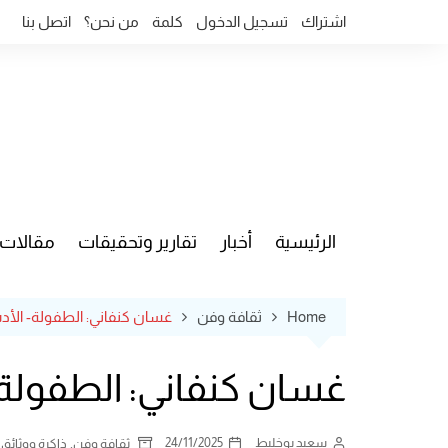
Ski
اشتراك
تسجيل الدخول
كلمة
من نحن؟
اتصل بنا
t
conten
الرئيسية
أخبار
تقارير وتحقيقات
مقالات
قضايا وآ
Home
ثقافة وفن
غسان كنفاني: الطفولة- الأد
غسان كنفاني: الطفولة-
سعيد بوخليط
24/11/2025
,
ثقافة وفن
ذاكرة ووثائق