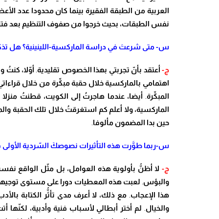
العربية من الطبقة الفقيرة بينما كان محدودا عدد الأعضا
نفس الطبقات، بحيث خرجوا من صفوف التنظيم بعد فترة
س- متى شرع
تَ
في دراسة الماركسية-اللينينية؟ هل تذكر
ج-
أعتقد بأ
نّ
تجربتي بهذا الخصوص تقليدية
.
أ
وّ
لا
، كن
تُ
ول
اهتمامي بالماركسية خلال حقبة مب
كِّ
رة من خلال قراءاتي 
المب
كِّ
رة
.
أيضا
، عندما هاجر
تُ
إلى الكويت، قطن
تُ
منزلا
الماركسية
، ولا أعلم كم استغرق
تُ
خلال تلك الحقبة والم
حين بدا
المضمون مألوفا
.
س-ربما ط
وَّ
رت هذه التأثيرات نصوص
كَ
ال
سّ
ردية الأولى 
ج-
لا أظ
نُّ
بأولوية هذه العوامل
،
بل م
ثّ
ل الواقع نفسه
والبؤس
.
لعبت
هذه المعطيات دورا على مستوى توجيه
هذا الإعجاب
.
مع ذلك
، لا أعرف مدى تأ
ثُّ
ر الكتابة بالأ
والخيال
.
لم أختر أبطالي لأسباب فنية وأدبية
، لك
نّ
ها أت