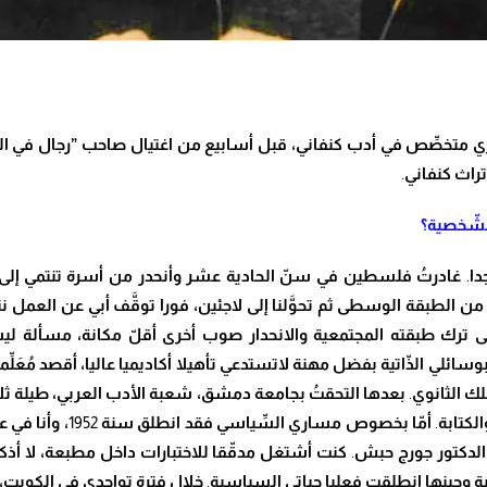
 متخ
صِّ
ص في أدب كنفاني، قبل أسابيع من اغتيال صاحب ”رجال في
راث كنفاني
.
شّ
خصية؟
دا
.
غادر
تُ
فلسطين في س
نّ
الحادية عشر وأنحدر من أسرة تنتمي إ
 من الطبقة الوسطى ثم تح
وَّ
لنا إلى لاجئين، فورا تو
قَّ
ف أبي عن العمل نت
ى ترك طبقته المجتمعية والانحدار صوب أخرى أق
لّ
مكانة، مسألة ل
وسائلي ال
ذّ
اتية بفضل مهنة لاتستدعي تأهيلا أكاديميا عاليا، أقصد
مُعَلِّم
ك الثانوي
.
بعدها التحق
تُ
بجامعة دمشق
، شعبة الأدب العربي، طيلة ث
لكتابة
.
أ
مّ
ا
بخصوص مساري ال
سِّ
ياسي فقد انطلق سنة
1952
،
وأنا في 
 الدكتور جورج حبش
.
كنت أشتغل مد
قّ
قا للاختبارات داخل مطبعة
، لا أذ
ة وحينها انطلقت فعليا حياتي السياسية
.
خلال فترة تواجدي في الكويت
،