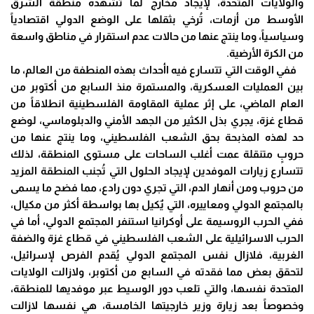
والولايات المتحدة، لإيجاد مخارج لما تشهده منطقة الشرق
الأوسط من أزمات، تُرخي بثقلها على الوضع الدولي اقتصادياً
وسياسياً، وما ينتج عنها من حالات عدم استقرار في مناطق واسعة
من الكرة الأرضية.
ففي الوقت التي تتسارع فيه اأحداث بهذه المنطفة من العالم، ما
بين العمليات العسكرية، والمستمرة منذ السابع من أكتوبر من
العام الماضي، على إثر عملية المقاومة الفلسطينية انطلاقاً من
قطاع غزة، يجري بذل الكثير من الجهد الأمني والدبلوماسي، لوضع
حد لهذه المذبحة بحق الشعب الفلسطيني، وما ينتج عنها من
حروبٍ متنقلة عمت أغلب الساحات على مستوى المنطقة، لذلك
تتسارع زيارات الموفدين لإيجاد الحلول التي تُجنب المنطقة المزيد
من حروب ومن أنهار الدم، التي تجري دون رادع، مما فضح ما يسمى
بالمجتمع الدولي ومعاييره، التي يٌكيل بها بواسطة أكثر من مكيال،
ففي الحرب الروسيمة على أوكرانيا استنفر المجتمع الدولي، أما في
الحرب الاسرائيلية على الشعب الفلسطيني في قطاع غزة والضفة
الغربية، فلازال نفس المجتمع الدولي يُقدم الفرص لإسرائيل،
لتحقق بعض مما فقدته في السابع من أكتوبر، ولازالت الولايات
المتحدة نفسها، والتي تلعب دور الوسيط عبر موفديها للمنطقة،
وخصوصاً بعد زيارة وزير خارجيتها الخامسة، هي نفسها لازالت