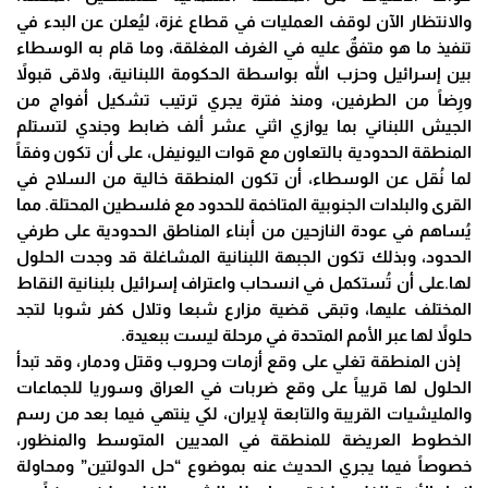
والانتظار الآن لوقف العمليات في قطاع غزة، ليُعلن عن البدء في
تنفيذ ما هو متفقٌ عليه في الغرف المغلقة، وما قام به الوسطاء
بين إسرائيل وحزب الله بواسطة الحكومة اللبنانية، ولاقى قبولاً
ورِضاً من الطرفين، ومنذ فترة يجري ترتيب تشكيل أفواج من
الجيش اللبناني بما يوازي اثني عشر ألف ضابط وجندي لتستلم
المنطقة الحدودية بالتعاون مع قوات اليونيفل، على أن تكون وفقاً
لما نُقل عن الوسطاء، أن تكون المنطقة خالية من السلاح في
القرى والبلدات الجنوبية المتاخمة للحدود مع فلسطين المحتلة. مما
يُساهم في عودة النازحين من أبناء المناطق الحدودية على طرفي
الحدود، وبذلك تكون الجبهة اللبنانية المشاغلة قد وجدت الحلول
لها.على أن تُستكمل في انسحاب واعتراف إسرائيل بلبنانية النقاط
المختلف عليها، وتبقى قضية مزارع شبعا وتلال كفر شوبا لتجد
حلولاً لها عبر الأمم المتحدة في مرحلة ليست ببعيدة.
إذن المنطقة تغلي على وقع أزمات وحروب وقتل ودمار، وقد تبدأ
الحلول لها قريباً على وقع ضربات في العراق وسوريا للجماعات
والمليشيات القريبة والتابعة لإيران، لكي ينتهي فيما بعد من رسم
الخطوط العريضة للمنطقة في المديين المتوسط والمنظور،
خصوصاً فيما يجري الحديث عنه بموضوع “حل الدولتين” ومحاولة