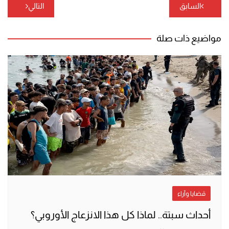
تصفّح
السابق
التالي
المقالات
مواضيع ذات صلة
قضايا وآراء
أحداث سبتة.. لماذا كل هذا الانزعاج الأوروبي؟