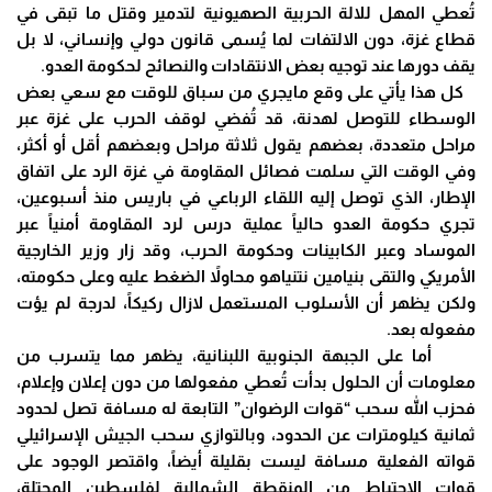
تُعطي المهل للالة الحربية الصهيونية لتدمير وقتل ما تبقى في
قطاع غزة، دون الالتفات لما يُسمى قانون دولي وإنساني، لا بل
يقف دورها عند توجيه بعض الانتقادات والنصائح لحكومة العدو.
كل هذا يأتي على وقع مايجري من سباق للوقت مع سعي بعض
الوسطاء للتوصل لهدنة، قد تُفضي لوقف الحرب على غزة عبر
مراحل متعددة، بعضهم يقول ثلاثة مراحل وبعضهم أقل أو أكثر،
وفي الوقت التي سلمت فصائل المقاومة في غزة الرد على اتفاق
الإطار، الذي توصل إليه اللقاء الرباعي في باريس منذ أسبوعين،
تجري حكومة العدو حالياً عملية درس لرد المقاومة أمنياً عبر
الموساد وعبر الكابينات وحكومة الحرب، وقد زار وزير الخارجية
الأمريكي والتقى بنيامين نتنياهو محاولاً الضغط عليه وعلى حكومته،
ولكن يظهر أن الأسلوب المستعمل لازال ركيكاً، لدرجة لم يؤت
مفعوله بعد.
أما على الجبهة الجنوبية اللبنانية، يظهر مما يتسرب من
معلومات أن الحلول بدأت تُعطي مفعولها من دون إعلان وإعلام،
فحزب الله سحب “قوات الرضوان” التابعة له مسافة تصل لحدود
ثمانية كيلومترات عن الحدود، وبالتوازي سحب الجيش الإسرائيلي
قواته الفعلية مسافة ليست بقليلة أيضاً، واقتصر الوجود على
قوات الاحتياط من المنقطة الشمالية لفلسطين المحتلة،