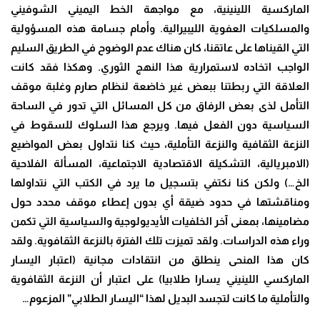
الماركسية اللينينية، مع مواجهة الخط اليميني الشوفيني
والمسلكيات العفوية الليبيرالية. وأمام جسامة هذه المسؤولية
التي القيناها على عاتقنا، كان هناك عدم الوضوح في الطريق السليم
الواجب اتخاده لاستمرارية هذا النهج الثوري. وهكذا فقد كانت
العلاقة التي ربطتنا ببعض غير خاضعة لنظام صارم وغلبة موقف
التأمل لذى بعض الرفاق من كل المسائل التي تدور في الساحة
السياسية دون الفعل فيها. ويرجع هذا السلوك للسقوط في
النزعة الثقافية والنزعة التأملية، حيث كنا نتداول بعض المواضيع
(الامبريالية، التشكيلة الاقتصادية الاجتماعية، المسألة الفلاحية
الخ…) ولكن كنا نكتفي بتسجيل ما يرد في الكتب التي نتداولها
ومناقشتها في حدود ضيقة أي بدون إعطاء موقف محدد حول
مضامينها، بمعنى آخر الخلفيات الأيديولوجية والسياسية التي تكمن
وراء هذه الدراسات. ولقد تميزت تلك الفترة بالنزعة الثقافوية. ولقد
كان هذا المنحى ينطلق من انتقادات مجانية (اعتبار اليسار
الماركسي اللينيني يسارا طلابيا) على اعتبار أن النزعة الثقافوية
والتأملية ما كانت لتجسد البديل لهذا “اليسار الطلابي” المزعوم
…