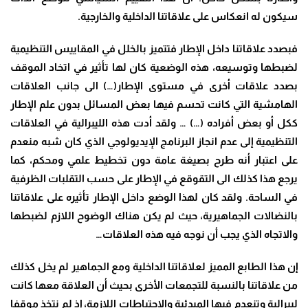
سيكون له انعكاس على علاقاتنا الداخلية والخارجية
.
فبصدد علاقاتنا داخل الإطار فتتميز بالخلل في المقاييس التنظيمية
لضبطها وتوسيعه، هذه الوضعية كان لها تأثير في اتخاد الموقف
بصدد علاقات أخرى في مستوى الإطار(…) الى جانب العلاقات
الهامشية التي كانت تحسم فيها بعض المسائل بدون علم الإطار
ككل أو بعض أفراده (…) … ولقد أدت هذه الليبرالية في العلاقات
التنظيمية إلى عدم انجاز البرنامج الإيديولوجي الذي كان شبه منعدم
على اعتبار أنه طرح بصيغة عامة دون تخطيط علمي ومحكم، كما
يرجع هذا كذلك الى التقوقع في الإطار على حسب التقلبات الظرفية
في الساحة. ولقد كان لهذا الوضع داخل الإطار تأثيره على علاقاتنا
بالنضالات الجماهيرية، حيث لم يكن هناك الوضوح اللازم لضبطها
والاتجاه الذي يجب أن نوجه فيه هذه العلاقات
…
إن هذا الطابع المميز لعلاقاتنا الداخلية ومع الجماهير لم يخل كذلك
من علاقاتنا بالنسبة للتجمعات الأخرى بحيث أن العلاقة معها كانت
ليبرالية وتنعدم فيها المبدئية والاحتياطات اللازمة، إذ لم نتخذ موقفا