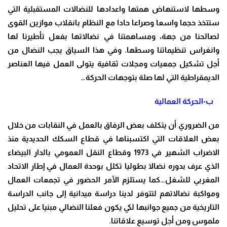
وسطها لاستنهاض همتها واعدادها للنضالات المستقبلية التي
ستتخذ حجما واسعا وصراعا حادا مع النظام بانقلاب موازين القوى
لصالحنا من جهة، ومساهمتنا في نضالاتها بفعل تأطيرنا لها
وانغراس تنظيماتنا وسطها. وفي هذا السياق يجب النضال من
أجل تشكيل جمعيات ومجلات ثقافية يتولى العمل فيها العناصر
الديمقراطية التي لها صلة بتوجهات الحركة
…
ب-الحركة العمالية
من الضروري أن يتكلف بعض الرفاق بالعمل في النقابات من خلال
بعض العلاقات التي اكتسبناها في قطاع السكك الحديدية منذ
الاضراب الشهير في 1973 وقطاع النقل العمومي بالدار البيضاء
الذي عرف بدوره نضالا بطوليا تكلل بوحدة العمال في إطار الاتحاد
المغربي للشغل…كما يستلزم الأمر الحضور في تجمعات العمال
ومواكبة نضالاتهم لتتوفر لدينا دراسة ميدانية إلى جانب الدراسة
التاريخية من جميع جوانبها لكي يكون فعلنا النضالي مبنيا على تحليل
ملموس ومن أجل توسيع علاقاتنا
.