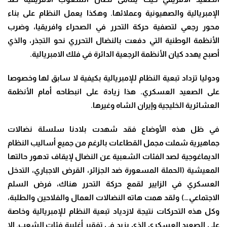
الإمبريالية والصهيونية وعملائها. وهكذا يعمل النظام على بناء
محور رجعي لتصفية حركة التحرر في الصحراء وافريقيا، وضرب
الأنظمة الوطنية التي دفعت بالنضال التحرري نحو التجذر، والذي
أصبح يهدد كيان الأنظمة الرجعية الدائرة في فلك الامبريالية
.
ودوليا تزداد تبعية النظام للإمبريالية بكيفية لا سابق لها وخصوصا
على الصعيد العسكري. هذا زيادة على انبطاحه أمام الأنظمة
العشائرية الخليجية وإيران الشاه وغيرها
.
في ظل هذه الأوضاع فقد شهدت بلادنا سلسلة نضالات
جماهيرية شملت مجمل القطاعات بالرغم من جميع أساليب النظام
الديماغوجية لصد الفئات الشعبية عن النضال لإيقاف تدهور حالتها
المعيشية (الحملة المسعورة ضد الجزائر، القرض الاجباري، التدخل
العسكري في الزايير لقمع حركة التحرر هناك، فرض السلم
الاجتماعي…) ولقد همت هاته النضالات العمال والفلاحين والطلبة،
وكل هذه التحركات نتيجة لازدياد تبعية النظام للإمبريالية وخاصة
على الصعيد العسكري الذي يزيد في تفقير أغلبية فئات الشعب. إلا