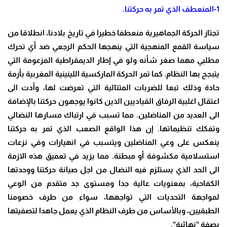
1-
المنعطف الذي تمر به حركتنا
.
تجتاز الحركة الجماهيرية منعطفا خطيرا في تاريخ بلادنا، انطلاقا من
سياسة القمع المنهجية التي ينهجها الحكم الرجعي ضد أي تحرك
مطلبي مهما صغر شأنه ولو في إطار الديمقراطية المزعومة التي
يتبجح بها النظام. كما تمر الحركة الماركسية اللينينية المغربية بأزمة
حادة وذلك تبعا للضربات المتتالية التي تعرضت لها، وأدت الى
اعتقال اغلبية الرفاق القياديين الذين كانوا يوجهون حركتنا بالإضافة
الى العديد من المناضلين. مما تسبب في ارتباك مسارها النضالي
وتفكك تنظيماتها. إن هذا الواقع الصعب الذي تمر به حركتنا
ينعكس على وعي المناضلين ويتسبب في انهيارات وفي نزعات
استسلامية مكشوفة أو مبطنة. مما يزيد في تعميق هذه الازمة
الى الحد الذي يستلزم فيه النضال من اجل صيانة حركتنا ووحدتها
الكفاحية، بمعنويات عالية جدا ومستوى جد متقدم من الوعي
لمواجهة التحديات التي تواجهها، سواء من طرف خصومنا
الطبقيين، وبالأساس من طرف النظام الذي يعمل جاهدا لتصفيتها
بصفة “نهائية
“.