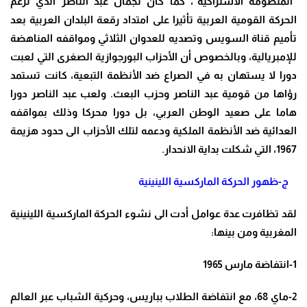
“المنظومة الاشتراكية”، كما كان لجمال عبد الناصر الذي تزعم
الحركة القومية العربية تأثيرا على امتداد رقعة البلدان العربية بعد
تأميم قناة السويس وتصديه للعدوان الثلاثي ومواقفه المناهضة
للإمبريالية، وبالخصوص أن الأحزاب البورجوازية الصغرى التي لعبت
دورا لا يستهان به في الصراع ضد الأنظمة التبعية، كانت تستمد
رؤاها من قومية عبد الناصر وحزب البعث. ولعب عبد الناصر دورا
هاما على صعيد الوطن العربي، بل دورا محركا وذلك بمواقفه
العدائية ضد الأنظمة الملكية ودعمه لتلك الأحزاب الى حدود هزيمة
1967، التي شكلت بداية الانحدار
.
ج-ظهور الحركة الماركسية اللينينية
لقد تظافرت عدة عوامل أدت الى نشوء الحركة الماركسية اللينينية
المغربية ومن بينها
:
1-
انتفاضة مارس 1965
2-
ماي 68، مع انتفاضة الطلاب بباريس، وحركية الشباب عبر العالم