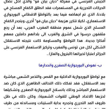
الجيش الفرنسي في معركة “ديان بيان فو” والذي اذكى نضال
الحركات التحررية في المستعمرات فقد انطلق الكفاح المسلح في
بلادنا، الذي تم اجهاضه فيما بعد بالتواطؤ الاقطاعي البورجوازي
الاستعماري، لكيلا تتكرر هزيمة “ديان بيان فو” أخرى، ويتجدر الكفاح
المسلح الذي شمل عموم منطقة المغرب العربي، بعد أن رجع
مثقفون درسوا في الشرق والغرب الى بلدانهم حاملين معهم
أفكارا جديدة. هذا التواطؤ والمساومة كانت نتيجته الاستقلال
الشكلي لكل من تونس والمغرب وتركيز الاستعمار الفرنسي على
الجزائر اعتبارا لخيراتها (البترول والغاز)
…
ب- نهوض البورجوازية
الصغرى وانحدارها
مع تواطؤ البورجوازية الداخلية مع القصر، والتذمر الشعبي مباشرة
بعد الاستقلال، فقد تفكك ذلك التحالف الظاهري الذي كان ضد
الاستعمار المباشر وذلك بانسلاخ البورجوازية الصغرى وتشكيلها
لحزبها (الاتحاد الوطني للقوات الشعبية)، وكان ذلك في ظل
ظروف المد التحرري وتجدره بداية الستينات ومساندته من طرف