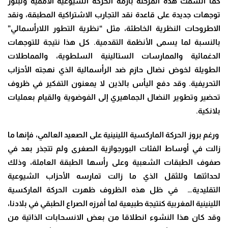
كما اتسمت هذه المرحلة بأزمة الحركة الشيوعية الأممية وتبلور
توجهات جديدة على قاعدة نقد التجارب الاشتراكية المطبقة، ونقد
الاطروحات النظرية الخاطئة، مثل “نظرية التطور اللارأسمالي”
بالنسبة لما يسمى الأنظمة التقدمية. كل هذا نتيجة للتوجهات
الدغمائية والممارسات الستالينية السلطوية، والمماطلات
الطويلة لخوض نضال حازم ضد الرأسمالية الذي نهجته الأحزاب
التحريفية. وقد دفع اليأس بالذين لا يمعنون التفكير في ظروف
تحضير وتطوير النضال الجماهيري إلى الفوضوية والقيام بعمليات
بلانكية
.
ورغم بروز الحركة الماركسية اللينينية على الصعيد العالمي، فإنها ما
زالت في أوساط الفئات البورجوازية الصغرى ولم تتجذر بعد في
صفوف الطبقات الشعبية وعلى رأسها الطبقة العاملة، وذلك
لحداثتها وللثقل الذي ما زالت تمارسه الأحزاب الشيوعية
التقليدية… في ظل هذه الظروف ظهرت الحركة الماركسية
اللينينية المغربية كنتيجة طبيعية لما أفرزه الصراع الطبقي في بلادنا،
وقد كان هذا النشوء انطلاقا من بعض الانسحابات الذاتية من