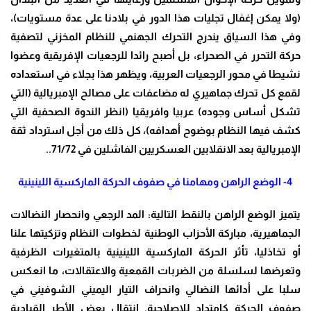
(ولا يمكن إغفال تجليات هذا الدور في بلادنا على عدة مستويات)،
وفي هذا السياق يندرج التحرك الجهنمي للنظام المخزني لتصفية
حركة التحرر في الصحراء، بل أصبح رائدا للرجعيات الإفريقية وعضوا
نشيطا في محور الرجعيات العربية، ويظهر هذا بجلاء في استعداده
لقمع كل تحرك جماهيري له مضاعفات على مصالح الإمبريالية (التي
تشكل أساس وجوده) عربيا وافريقيا (انظر الندوة الصحفية التي
كشف فيها النظام بوضوح أهدافه)، كل ذلك من أجل استرداد ثقة
الإمبريالية بعد الانقلابين العسكريين الفاشلين في 71/72
..
4-
الوضع الراهن ومهامنا في صفوف الحركة الماركسية اللينينية
يتميز الوضع الراهن بالنقط التالية: المد الرجعي وانحصار النضالات
الجماهيرية، مباركة الأحزاب الوطنية لخطوات النظام وتزكيتها علنا
أو تخاذليا، تأثر الحركة الماركسية اللينينية بالمتغيرات الظرفية
وتعرضها لسلسلة من الضربات القمعية والاعتقالات، ما انعكس
سلبا على أدائها النضالي وانحراف التيار اليميني الشوفيني في
صفوف الحركة كامتداد للإصلاحية. انتقال بعض الأطر القيادية