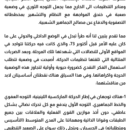
ومنابر التنظيمات الى الخارج مما يجعل التوجه الثوري في وضعية
صعبة في خندق المواجهة مع النظام والتشهير بمخططاته
التصفوية والدفاع عن مصالح الجماهير الشعبية
.
مما تقدم يتبين لنا أنه طرأ تبدل في الوضع الداخلي والدولي على ما
كان عليه الأمر قبل أكتوبر 73، والذي كانت فيه حركتنا تتواجد في
المواقع الأولى للنضالات التي شهدتها تلك المرحلة. وبعد الضربات
المتتالية التي تلقتها تنظيمات الحركة، أصبحت في وضعية تتطلب
استعمال الفكر النقدي كضرورة حيوية وأولية لتجاوز هذه الوضعية
الحرجة واكراهاتها. وفي هذا السياق هناك نقطتان أساسيتان لابد
من مناقشتهما
:
1-
هناك توجهان في إطار الحركة الماركسية اللينينية: التوجه العفوي
والخط الجماهيري. التوجه الأول يندفع مع كل تحرك نضالي بشكل
عاطفي، دون أخذ موازين القوى الفعلية والعلاقات بين جميع
الطبقات وقوانا الذاتية ومهماتنا على المدى المتوسط (التأسيس
ومتطلباته) في الحسبان، ويتجلى ذلك سواء على الصعيد التنظيمي