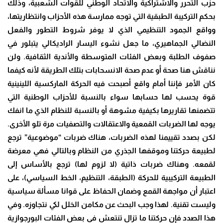
حزب التحرر والاشتراكية والاتحاد الوطني للقوات الشعبية، وذلك
بحكم التركيبة الطبقية التي توجه ممارسة هذه الأحزاب وانتظاريتها،
وواقع الجمود التنظيمي الذي لا يوفر شروط التطور والفعل
النضالي الجماهيري، ما جعل نشوء اليسار الراديكالي يتبلور في
صفوف الطلبة وبعض الفئات المتوسطة والأندية الثقافية. ولن
نناقش هنا صحة أو عدم صحة الانسحابات بتلك الطريقة لأنه كيفما
كان الأمر فإننا أمام واقع أصبحت فيه الحركة الماركسية اللينينية
قوة يحسب لها حسابها سواء بالنسبة للأحزاب الوطنية التي
تتضمنها تقاريرها بكيفية مشوهة أو بالنسبة للنظام الذي ما انفك
يوجه لها الضربات القمعية والاعتقالات والتصفيات مرة تلو الأخرى.
لكن بصدد تقييمنا لهذه الضربات، هناك ضربات “موضوعية” ترجع
لطبيعة حركتنا وموقفها الجذري من النظام وبالتالي فهي معرضة
لقمعه. وهناك ضربات ذاتية (لا لزوم لها) ترجع بالأساس إلى
الطبيعة التركيبية للحركة (الطبقة، التنظيم، الخط السياسي)، على
اعتبار أن مواجهة القمع وضمان الحفاظ على قوانا مسألة سياسية
وليست تقنية. لهذا وجب البحث عن مكامن الخلل لكي نتجاوزه. وفي
هذا الصدد فإن حركتنا ما تزال تنتعش في بعض الفئات البورجوازية