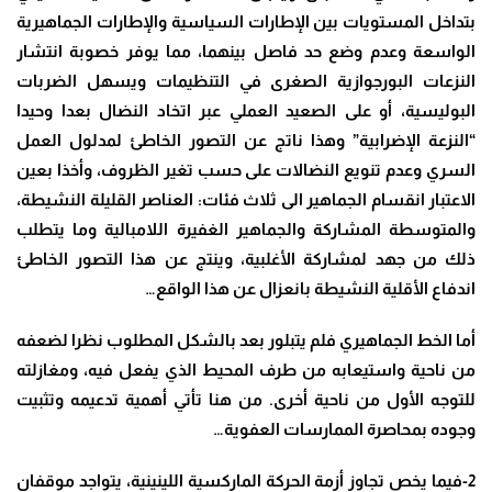
بتداخل المستويات بين الإطارات السياسية والإطارات الجماهيرية
الواسعة وعدم وضع حد فاصل بينهما، مما يوفر خصوبة انتشار
النزعات البورجوازية الصغرى في التنظيمات ويسهل الضربات
البوليسية، أو على الصعيد العملي عبر اتخاد النضال بعدا وحيدا
“النزعة الإضرابية” وهذا ناتج عن التصور الخاطئ لمدلول العمل
السري وعدم تنويع النضالات على حسب تغير الظروف، وأخذا بعين
الاعتبار انقسام الجماهير الى ثلاث فئات: العناصر القليلة النشيطة،
والمتوسطة المشاركة والجماهير الغفيرة اللامبالية وما يتطلب
ذلك من جهد لمشاركة الأغلبية، وينتج عن هذا التصور الخاطئ
اندفاع الأقلية النشيطة بانعزال عن هذا الواقع
…
أما الخط الجماهيري فلم يتبلور بعد بالشكل المطلوب نظرا لضعفه
من ناحية واستيعابه من طرف المحيط الذي يفعل فيه، ومغازلته
للتوجه الأول من ناحية أخرى. من هنا تأتي أهمية تدعيمه وتثبيت
وجوده بمحاصرة الممارسات العفوية
…
2-
فيما يخص تجاوز أزمة الحركة الماركسية اللينينية، يتواجد موقفان