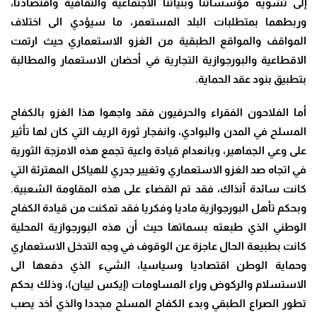
إلى تشويه مؤسساتنا وبنياتنا الاجتماعية والثقافية واقتصادنا،
وربطهما بمتطلبات البلد المستعمر، ما سيؤدي الى اختلاف
المواقف والمواقع الطبقية من الغزو الاستعماري حيث ارتمت
الاقطاعية والبورجوازية التجارية في أحضان الاستعمار والمطالبة
بتطبيق بنود عقد الحماية
.
أما الفلاحون الفقراء والحرفيون فقد واجهوا هذا الغزو بالكفاح
المسلح في المدن والبوادي، وانفجار ثورة الريف التي كان لها تأثير
على وعي الجماهير، وبانعدام قيادة واعية تجمع هذه الامزجة الثورية
في اتجاه صد الغزو الاستعماري وتغيير جدري للهياكل المهترئة التي
كانت سائدة آنذاك، فقد تم القضاء على هذه المقاومة الشعبية.
وبحكم تأهل البورجوازية ماديا وفكريا فقد تمكنت من قيادة الكفاح
الوطني الذي طبعته بسماتها حيث أن هذه البورجوازية المحلية
كانت بطبيعة الحال عاجزة عن الوقوف في وجه التدخل الاستعماري
وحماية الوطن اقتصاديا وسياسيا، الشيء الذي دفعها الى
الاستسلام والركوض وراء المساومات (إيكس ليبان)، وذلك بحكم
تطور الصراع الطبقي وبدء الكفاح المسلح مجددا والذي أخد يصب