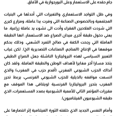
جام حقده على الاستعمار وعلى البورجوازية في الآفاق
.
وفي ظل التواجد الاستعماري والتغيرات التي أحدثها في البنيات
المجتمعية وبالخصوص الصناعة التي وفرت يدا عاملة، ومزارع كبرى
التي شردت الفلاحين الفقراء وأدت الى نشوء يد عاملة زراعية. ما
يعني دخول طبقة أخرى ميدان الصراع ضد الاستعمار، انها الطبقة
العاملة التي رجحت الكفة في صالح التمرد الشعبي. وذلك بحكم
موقعها في الإنتاج (المناجم، الصناعات التصديرية الخ). لكن غياب
التعبير السياسي لهذه البروليتاريا الناشئة جعل الصراع الطبقي
يتخذ مسارا آخر مغايرا لأهداف الوطن والطبقة العاملة. ولقد كان
آنذاك الحزب الشيوعي المغربي (أقدم حزب في المغرب) والذي
اتسمت مواقفه بالذيلية للحزب الشيوعي الفرنسي، يربط تحرر
المغرب بتحرر البروليتاريا الفرنسية (ويتنافى هذا الموقف مع
مقررات المؤتمر الثاني للأممية الشيوعية بصدد المستعمرات، الذي
طبقه الشيوعيون الفيتناميون)
.
وأمام النفس الجديد الذي خلقته الثورة الفيتنامية إثر انتصارها على