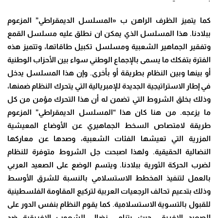
كما يتميز الظرف الراهن ب «المسلسل الديمقراطي” المزعوم
ببلادنا. هذا المسلسل الذي يمكن ان نطلق عليه مسلسل القمع
وتفقير الجماهير الشعبية ومسلسل تكبيل طاقاتها، وتتميز هذه
الفترة بتفكك ما يسمى بالإجماع الوطني سواء بين الأحزاب الوطنية
أو بينها وبين النظام بطريقة أو بأخرى. وإن هذا المسلسل يدخل
في إطار الاستراتيجية الجديدة للإمبريالية التي يتحرك النظام ضمنها،
وذلك بخلق الشروط التي تضمن له أن هذا التحرك مؤمن من كل
ما يزعجه. من هنا كان هذا “المسلسل الديمقراطي” المزعوم
طريقة لامتصاص السخط الجماهيري عن الأوضاع المعيشية
المزرية التي تعيشها الفئات الشعبية، وصدها عن معاركها
النضالية الحقيقية. ولهذا اصبحت جل الشروط متوفرة للنظام
لضرب الحركة الثورية ببلادنا. ويتسم الوضع على الصعيد العربي
بالعمل لتنفيذ المخطط الاستسلامي بالنسبة للشرق الأوسط
وذلك بتدعيم تحالف الرجعيات العربية لتركيع المقاومة الفلسطينية
للقبول بالتسوية الاستسلامية. كما يقوم النظام بنفس الدور على
الصعيد الافريقي حيث يتنامى نضال الشعوب الافريقية ضد