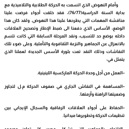
وأمام النهوض الذي اتسمت به الحركة الطلابية والتلاميذية مع
بداية السنة الدراسية(76/77)، فقد خلقت أجواء فرضت علينا
مناقشة المهمات التي يطرحها علينا هذا النهوض. ولقد كان هذا
الوضع، الأساس الذي دفعنا الى ضبط الإطار وتصحيح العلاقات
داخله بوضع حد للتسيب، ونقد المرحلة السابقة التي كانت تتسم
بالانعزال عن الجماهير والنزعة الثقافوية والتأملية. وعلى ضوء تلك
النقاشات وذلك النقد تمت بلورة الأسس الجديدة لعملنا الذي
يتمثل في
:
–
العمل من أجل وحدة الحركة الماركسية اللينينية
.
–
المساهمة في النقاش الجاري في صفوف الحركة م.ل لتجاوز
وضعيتها الراهنة وأزمتها
.
–
الحفاظ على أجواء العلاقات الرفاقية والسجال الإيجابي بين
تنظيمات الحركة وتطويرها ميدانيا
.
–
الالتحام بالجماهير التي تشكل مصدر كل تجاوز وصمود