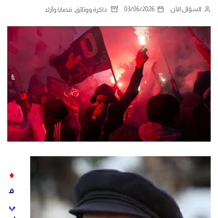
السؤال الآن
03/06/2026
,
ذاكرة ووثائق
قضايا وآراء
♦
ف
ي