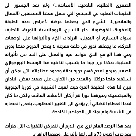
الصغرى (الطلبة، التلاميذ، الأساتذة…) ولم تمد الجسور الى
الطبقات الصلبة في المجتمع التي تحمل معها المستقبل (العمال
والفلاحين). الشيء الذي يجعلها عرضة لأمراض هذه الطبقة
(العفوية، الفوضوية، داء التسرع، الرومانسية الثورية، التطرف
سواء اليساري أو اليميني، الارتداد، الخ)، وتأثيراتها على توجهات
الحركة، ما يجعلها تدور في حلقة مفرغة لا يمكن الخروج منها بدون
وعي هذا الواقع الذي نتواجد فيه والعمل على الحد من تأثيراته
السلبية. هكذا نرى جيدا ما يتسبب لنا فيه هذا الوسط البورجوازي
الصغير ويرجع لعدم فهم دوره بدقة وحدود عطاءاته التي يمكن أن
تستفيد منها حركتنا. والعديد من التجارب على صعيد بعض البلدان
تبين لنا هذه الحقيقة المرة حيث لعبت الشبيبة في كوريا الجنوبية
والميكسيك وغيرهما دورا هز أركان الأنظمة القائمة ولكن ما كان
لهذا العطاء النضالي أن يؤدي الى التغيير المطلوب، بفعل انحصاره
في الشبيبة ولم يمتد الى الجماهير الكادحة
.
بعد هذا الرصد العام نرى من اللازم أن نتعرض للتغيرات التي طرأت
بعد حرب أكتوبر 73 والتي لها تأثير على وضعنا الراهن
.