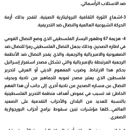
ضد الاستلاب الرأسمالي
.
3-
اشعاع الثورة الثقافية البروليتارية الصينية، لتفجر بذلك أزمة
الحركة الشيوعية العالمية والنضال ضد التحريفية
.
4-
هزيمة 67 وظهور اليسار الفلسطيني الذي وضع النضال القومي
في اطاره الصحيح، وذلك بجعل النضال الفلسطيني رمزا للنضال ضد
الصهيونية والامبريالية والرجعية، والذي يفجر النضال ضد الأنظمة
الرجعية المرتبطة بالإمبريالية والتي تشكل مصدر استمرار إسرائيل
بحكم هذا الارتباط. وضرب المفهوم الديني أو العرقي لتحرير
فلسطين الذي يعتبر مصدر تمويه للجماهير من ناحية ويحرف
النضال عن مساره الصحيح من ناحية أخرى. إلى جانب أن هذا الفهم
الخاطئ قد تسبب في غموض أهداف منظمة التحرير الفلسطينية
بالنسبة للعديد من البلدان والأحزاب التقدمية على الصعيد
العالمي…كلها مؤشرات تبين سقوط برامج أحزاب البورجوازية
الصغرى
.