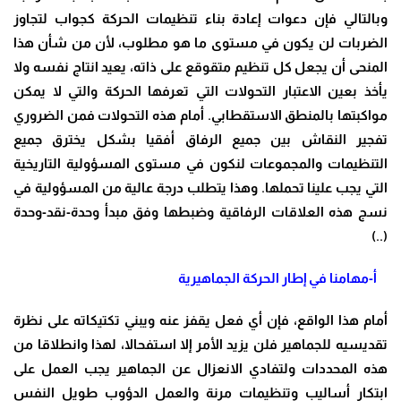
وبالتالي فإن دعوات إعادة بناء تنظيمات الحركة كجواب لتجاوز
الضربات لن يكون في مستوى ما هو مطلوب، لأن من شأن هذا
المنحى أن يجعل كل تنظيم متقوقع على ذاته، يعيد انتاج نفسه ولا
يأخذ بعين الاعتبار التحولات التي تعرفها الحركة والتي لا يمكن
مواكبتها بالمنطق الاستقطابي. أمام هذه التحولات فمن الضروري
تفجير النقاش بين جميع الرفاق أفقيا بشكل يخترق جميع
التنظيمات والمجموعات لنكون في مستوى المسؤولية التاريخية
التي يجب علينا تحملها. وهذا يتطلب درجة عالية من المسؤولية في
نسج هذه العلاقات الرفاقية وضبطها وفق مبدأ وحدة-نقد-وحدة
(..)
أ-مهامنا في إطار الحركة الجماهيرية
أمام هذا الواقع، فإن أي فعل يقفز عنه ويبني تكتيكاته على نظرة
تقديسيه للجماهير فلن يزيد الأمر إلا استفحالا، لهذا وانطلاقا من
هذه المحددات ولتفادي الانعزال عن الجماهير يجب العمل على
ابتكار أساليب وتنظيمات مرنة والعمل الدؤوب طويل النفس