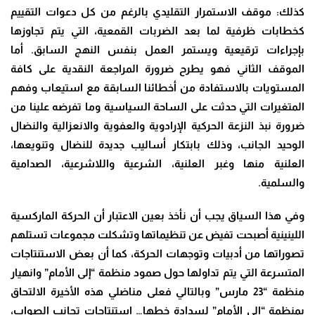
كذلك: موقف الاستمرار التقليدي بالرغم من كل دعوات التقييم
كخطابات ظرفية لما بعد الضربات القمعية، التي يتم تجاوزها
بإجراءات ترقيعية ويستمر العمل بنفس النهج السابق. أما
الموقف الثاني فهو يطرح ضرورة المراجعة النقدية على كافة
المستويات بالاستفادة من أخطائنا السابقة مع استيعاب وفهم
المتغيرات التي حدثت على الساحة السياسية وما تفرضه علينا من
ضرورة نبذ النزعة الحركية الإرادوية والعفوية والانعزالية والنضال
الوحيد الجانب، وذلك بابتكار أساليب جديدة للنضال وتنويعها،
العلنية منها وغبر العلنية، الشرعية واللاشرعية، الصدامية
والسلمية
.
وفي هذا السياق يجب أن نأخذ بعين الاعتبار أن الحركة الماركسية
اللينينية أصبحت تفيض عن تنظيماتها وتشكلت مجموعات تستلهم
تصوراتها من أدبيات وتوجهات الحركة، كما أن بعض الاستنتاجات
المتسرعة التي يتم تداولها حول صمود منظمة “إلى الأمام” وانهيار
منظمة “23 مارس” وبالتالي فعلى مناضلي هذه الأخيرة الالتحاق
بمنظمة “الى الأمام” لسدادة خطها… استنتاجات تجانب الصواب،