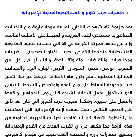
د- متغيرات حرب أكتوبر والاستراتيجية الجديدة للإمبريالية
بعد هزيمة 67، شهدت البلدان العربية موجة عارمة من النضالات
الجماهيرية مستنكرة لهذه الهزيمة والسخط على الأنظمة القائمة.
وزاد من حدتها معركة الكرامة في 68 التي جسدت صمود المقاومة
الفلسطينية ونهجها الكفاحي لضرب الكيان الصهيوني… اضرابات
ومظاهرات وانتفاضات متفاوتة الحدة والاتساع في كل من
المغرب، تونس، مصر، السودان، الأردن، لبنان، الخ… والنضالات
العمالية المطلبية …فلم يكن أمام الأنظمة الرجعية غير خيار تفجير
حرب محدودة للحفاظ على ماء الوجه وامتصاص السخط الشعبي
الذي سيتحول بفعل الدعاية الشيوعية الى وعي الجماهير لواقعها
والعمل على تغييره. وهكذا انفجرت حرب أكتوبر التي كان لها تأثير
على الصعيد العالمي، حيث عمقت أزمة الإمبريالية التي انعكست
على الأنظمة التبعية، كما استفادت الحركات التحررية العالمية من
هذه الأزمة مما مكنها من أن تضرب العديد من القلاع الإمبريالية
بتحقيق انتصارات بارزة بالمنطقة الهند-صينية في فيتنام، كامبودج،