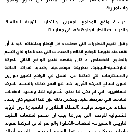
واستمرارية
.
–
دراسة واقع المجتمع المغربي، والتجارب الثورية العالمية،
والدراسات النظرية وتوظيفها في ممارستنا
.
وقبل تقييم التطورات التي حصلت داخل الإطار وعلاقاته، لابد لنا أن
نقف عند تقييمنا للوضع آنذاك والمهمات التي حددناها والذي اتسم
بالطابع الفضفاض إذ كان ينقصه تقدير الواقع الذاتي للحركة
الماركسية-اللينينية، بطريقة موضوعية، وتحديد قدراتنا الذاتية
والمستلزمات التي تمكننا من الفعل في الواقع لتغيير موازين
القوى لصالح الحركة الثورية. كما هو الامر كذلك بالنسبة للحركة
الجماهيرية التي لم تكن لنا نظرة شمولية لها، وتحديد المهمات
الملائمة التي تفرضها علينا. وعكس ذلك فإن هذا التقييم كان يتحدد
انطلاقا من موقع تواجدنا (القطاع الطلابي و التلاميذي) دون الرؤية
الشمولية للوضع، التي بدورها يجب ان تخضع لمهمات الظرف
التاريخي (المميزات-المهمات-الآفاق) والواقع الذاتي لحركتنا عموما
واطارنا بشكل خاص. ان هذا التقييم السياسي للوضع آنذاك