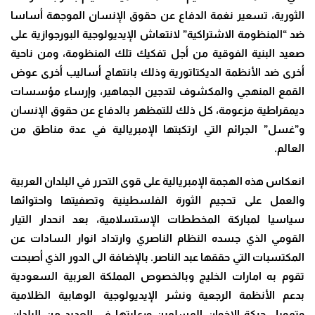
الثورية، تسعير نغمة الدفاع عن حقوق الإنسان الموجهة أساسا
ضد “المنظومة الاشتراكية” لانتعاش الإيديولوجية البورجوازية على
صعيد البنية الفوقية من أجل تفكيك تلك المنظومة، ومن ناحية
أخرى ضد الأنظمة الديكتاتورية وذلك بانتهاج أساليب أخرى عوض
القمع المنهجي والمكشوف لتدجين الجماهير، وإرساء مؤسسات
ديمقراطية مزعومة، كل ذلك للتمظهر بالدفاع عن حقوق الإنسان
و”غسل” الجرائم التي ارتكبتها الإمبريالية في عدة مناطق من
العالم
.
انعكاس هذه الهجمة الإمبريالية على قوى التحرر في البلدان العربية
والعمل على تحجيم الثورة الفلسطينية وتصفيتها واحتوائها
سياسيا لمباركة المخططات الإستسلامية، بعد انحدار التيار
القومي الذي جسده النظام الناصري وارتداد انوار السادات عن
المكتسبات التي حققها عبد الناصر. بالإضافة الى الدور الذي أصبحت
تقوم به امارات الخليج وبالخصوص المملكة العربية السعودية
بدعم الأنظمة الرجعية ونشر الإيديولوجية الوهابية الظلامية
وتمويل حركة الإخوان المسلمين ورعايتها في العديد من البلدان