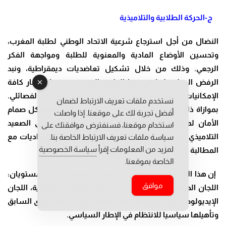
ج-الحركة الطلابية والتلاميذية
النضال من أجل استرجاع شرعية الاتحاد الوطني لطلبة المغرب،
وتحسين الأوضاع المادية والمعنوية للطلبة ومواجهة الفكر
الرجعي. وذلك من خلال تشكيل تعاضديات ديمقراطية، ونبد
الرفض السلبي لها في هذا الظرف الذي يستدعي استثمار كافة
الإمكانيات، ودون ذلك ستسقط الحركة في المنطق الفصائلي.
نستخدم ملفات تعريف الارتباط لضمان
بموازاة ذلك يتم تشكيل مجالس المناضلين التي ستشكل صمام
أفضل تجربة لك على موقعنا. إذا واصلت
الأمان لمواجهة المخططات التصفوية للنظام. أما على الصعيد
استخدام موقعنا، فسنفترض موافقتك على
التلاميذي فيتطلب استثمار الفعل النضالي في إطار الوداديات مع
سياسة ملفات تعريف الارتباط الخاصة بنا.
لمزيد من المعلومات إقرأ
سياسة الخصوصية
المطالبة بالحق في الانتظام النقابي.
الخاصة بموقعنا.
إن هذا المسار النضالي في الحركة الجماهيرية يحكمه مستويان:
موافق
اللجان الديمقراطية المنفتحة على كافة الطاقات النضالية، اللجان
الإيديولوجية التي يتم فيها تأطير عناصر أرقى من المستوى السابق
وتأهيلها سياسيا للانتظام في الإطار السياسي
.