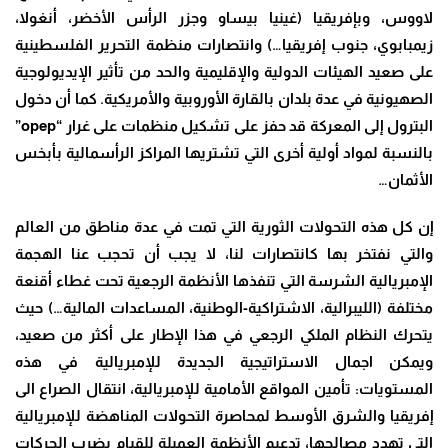
لاووس، وبإفريقيا (غينيا بيساو وجزر الرأس الأخضر، أنغولا،
زيمبابوي، جنوب إفريقيا…) وانتصارات منظمة التحرير الفلسطينية
على صعيد الهيئات الدولية والإقليمية والحد من تأثير الإيديولوجية
الصهيونية في عدة بلدان بالقارة الأوروبية والأمريكية. كما أن دخول
البترول إلى المعركة قد حفز على تشكيل منظمات على غرار
“opep”
بالنسبة لمواد أولية أخرى التي تشتريها المراكز الرأسمالية بأبخس
الأثمان
…
إن كل هذه التحولات الثورية التي تمت في عدة مناطق من العالم
والتي نفتخر بها كانتصارات لنا، لا يجب أن تحجب عنا الهجمة
الإمبريالية الشرسة التي تنفذها الأنظمة الرجعية تحت غطاء أقنعة
مختلفة (الليبرالية، الاشتراكية-الوطنية، المساعدات المالية…) حيث
يتحرك النظام الملكي الرجعي في هذا الإطار على أكثر من صعيد،
ويمكن اجمال الاستراتيجية الجديدة للإمبريالية في هذه
المستويات: تأمين المواقع الأمامية للإمبريالية، انتقال الصراع الى
إفريقيا والشرق الأوسط لمحاصرة التحولات المناهضة للإمبريالية
التي تهدد مصالحها، تدعيم الأنظمة العميلة للقيام بضرب الحركات