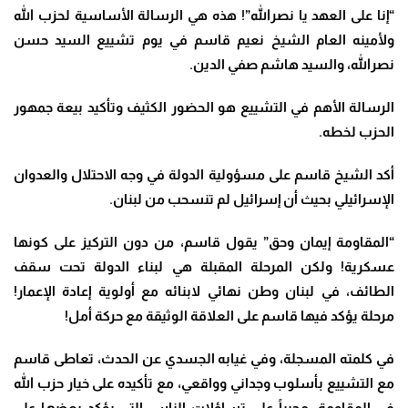
“
إنا على العهد يا نصرالله”! هذه هي الرسالة الأساسية لحزب الله
ولأمينه العام الشيخ نعيم قاسم في يوم تشييع السيد حسن
نصرالله، والسيد هاشم صفي الدين
.
الرسالة الأهم في التشييع هو الحضور الكثيف وتأكيد بيعة جمهور
الحزب لخطه
.
أكد الشيخ قاسم على مسؤولية الدولة في وجه الاحتلال والعدوان
الإسرائيلي بحيث أن إسرائيل لم تنسحب من لبنان
.
“
المقاومة إيمان وحق” يقول قاسم، من دون التركيز على كونها
عسكرية! ولكن المرحلة المقبلة هي لبناء الدولة تحت سقف
الطائف، في لبنان وطن نهائي لابنائه مع أولوية إعادة الإعمار!
مرحلة يؤكد فيها قاسم على العلاقة الوثيقة مع حركة أمل
!
في كلمته المسجلة، وفي غيابه الجسدي عن الحدث، تعاطى قاسم
مع التشييع بأسلوب وجداني وواقعي، مع تأكيده على خيار حزب الله
في المقاومة، مجيباً على تساؤلات الناس التي يؤكد بعضها على