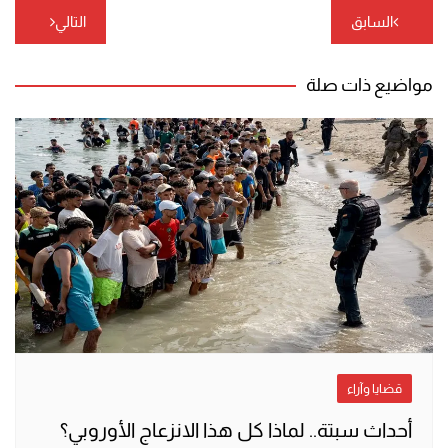
تصفّح
السابق
التالي
المقالات
مواضيع ذات صلة
قضايا وآراء
أحداث سبتة.. لماذا كل هذا الانزعاج الأوروبي؟