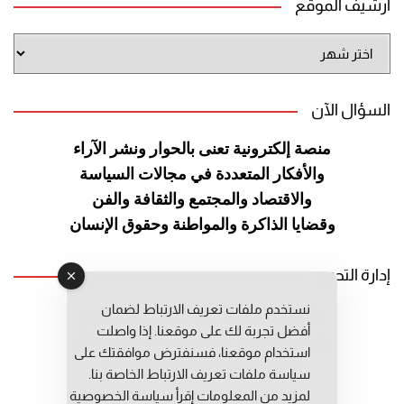
أرشيف الموقع
أرشيف
الموقع
السؤال الآن
منصة إلكترونية تعنى بالحوار ونشر
الآراء
والأفكار المتعددة في مجالات
السياسة
والاقتصاد والمجتمع والثقافة
والفن
وقضايا الذاكرة والمواطنة
وحقوق الإنسان
إدارة التحرير
نستخدم ملفات تعريف الارتباط لضمان
رئيس التحرير: عبد الرحيم التوراني
أفضل تجربة لك على موقعنا. إذا واصلت
رئيس التحرير المساعد: المعطي قبال
استخدام موقعنا، فسنفترض موافقتك على
مديرة التحرير: فاطمة حوحو
سياسة ملفات تعريف الارتباط الخاصة بنا.
لمزيد من المعلومات إقرأ
سياسة الخصوصية