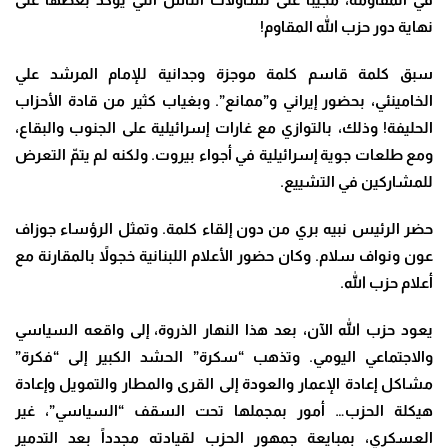
نهاية دور حزب الله المقاوم
!
سبق كلمة قاسم كلمة موجزة وجدانية للإمام المرشد علي
الخامينئي، بحضور إيراني و”ممانع”. وبغياب كثير من قادة الأحزاب
الحليفة! وذلك، بالتوازي مع غارات إسرائيلية على الجنوب والبقاع،
ومع طلعات جوية إسرائيلية في أجواء بيروت. ولكنه لم يتمّ التعرض
للمشاركين في التشييع
.
حضر الرئيس نبيه بري من دون إلقاء كلمة. وتمثل الرؤساء جوزاف
عون ونواف سلام. وكان حضور الأعلام اللبنانية خجولاً بالمقارنة مع
أعلام حزب الله
.
يعود حزب الله الآن، بعد هذا النهار الذروة، إلى واقعه السياسي
والاجتماعي اليومي. وتذهب “سكرة” الحشد الكبير إلى “فكرة”
مشاكل إعادة الإعمار والعودة إلى القرى والمطار والتمويل وإعادة
هيكلة الحزب… أمور بمجملها تحت السقف “السياسي”، غير
العسكري، بمبايعة جمهور الحزب لقيادته مجدداً بعد التدمير