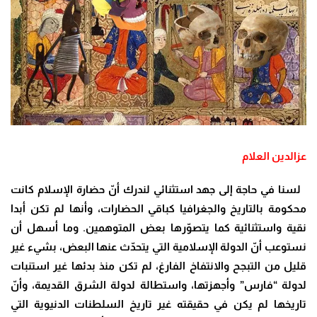
عزالدين العلام
لسنا في حاجة إلى جهد استثنائي لندرك أنّ حضارة الإسلام كانت
محكومة بالتاريخ والجغرافيا كباقي الحضارات، وأنها لم تكن أبدا
نقية واستثنائية كما يتصوّرها بعض المتوهمين. وما أسهل أن
نستوعب أنّ الدولة الإسلامية التي يتحدّث عنها البعض، بشيء غير
قليل من التبجح والانتفاخ الفارغ، لم تكن منذ بدئها غير استنبات
لدولة “فارس” وأجهزتها، واستطالة لدولة الشرق القديمة، وأنّ
تاريخها لم يكن في حقيقته غير تاريخ السلطنات الدنيوية التي