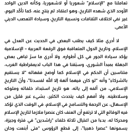
تعاملنا مع “الإسلام” شعوريا أو لاشعوريا، وكأنه الدين الواحد
الأوحد الذي شهده التاريخ، وهو اعتقاد لم ينتج عنه، كما تأكّد اليوم،
غير نفي اختلاف الثقافات ونسبية التاريخ، وسيادة التعصب الديني
الأعمى.
لا أدري مثلا كيف يطنب البعض في الحديث عن العدل في
الإسلام، وتاريخ الدول المتعاقبة فوق الرقعة العربية – الإسلامية
يؤكد سيادة الجور في كل أطواره. ولا أدري ما سرّ تباهى بعض
الجهلة بمبدأ الشورى، وسبْقنا في هذا الباب لديمقراطية الغرب،
متناسين أن الحكم في الإسلام كما أوضح فقهائه “لا يستقيم
بالشركاء” وأنه “لو كان فيهما آلهة إلا الله لفسدتا”، وأنّ التاريخ
الإسلامي، من ألفه إلى يائه، هو تاريخ استبداد خلفائه وملوكه
وسلاطينه. ولا أفهم كيف يتحدث الكثير، بشيء غبر قليل من
الإسهال، عن الرحمة والتسامح في الإسلام، في الوقت الذي تؤكد
فيه الوقائع التي لا ترتفع أن العنف كان عنصرا ملازما لتاريخ الإسلام
ومحركا له، بدءا من اغتيال ثلاثة خلفاء “راشدين” في فترة وجيزة،
يسمونها “عصرا ذهبيا”، إلى قطع الرؤوس “متى أبنعت وحان