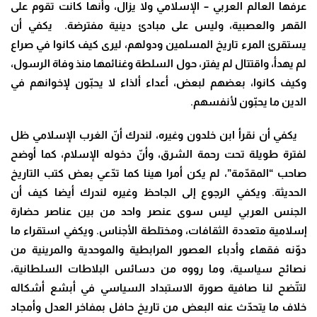
عرفها العالم العربي – الإسلامي ولا يزال، وأنها كانت تقوم على
القهر والعصبية، وليس على مبادئ دينية مفترضة. يكفي أن
يستقرئ المرء تاريخ المسلمين ودولهم، ليرى كيف كانوا في صراع
لم يهدأ، واقتتال لم يفتر، حول السلطة وغنائمها منذ وفاة الرسول،
وكيف كانوا، بعضهم لبعض، أعداء ألذاء لا يحبّون لإخوانهم في
الدين ما يحبّون لأنفسهم.
يكفي أن نقرأ ابن خلدون وغيره، لندرك أنّ الغرب الإسلامي ظل
لفترة طويلة تحت رحمة الشرق، وأنّ دخوله الإسلام، كما أوضح
صاحب “المقدّمة”، لم يكن أمرا هينا كما تدّعي بعض كتب التاريخ
الحديثة. ويكفي الرجوع إلى الجاحظ وغيره لندرك أيضا كيف أن
الجنس العربي ليس سوى عنصر واحد من بين عناصر حضارة
إسلامية متعددة الثقافات، ومختلطة الأجناس. ويكفي استقراء ما
دوّنه فقهاء وأدباء العصور المرابطية والموحدية والمرينية من
نصائح سياسية، وما رووه من دسائس البلاطات السلطانية،
لتتّضح لنا صافية صورة الاستبداد السياسي في أبشع أشكاله
خلاف ما يتحدّث عنه البعض من تاريخ حافل بمفاخر العدل وأمجاد