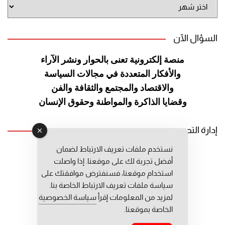
أرشيف
الموقع
السؤال الآن
منصة إلكترونية تعنى بالحوار ونشر
الآراء
والأفكار المتعددة في مجالات
السياسة
والاقتصاد والمجتمع والثقافة
والفن
وقضايا الذاكرة والمواطنة
وحقوق الإنسان
إدارة التحرير
نستخدم ملفات تعريف الارتباط لضمان
رئيس التحرير: عبد الرحيم التوراني
أفضل تجربة لك على موقعنا. إذا واصلت
رئيس التحرير المساعد: المعطي قبال
استخدام موقعنا، فسنفترض موافقتك على
مديرة التحرير: فاطمة حوحو
سياسة ملفات تعريف الارتباط الخاصة بنا.
لمزيد من المعلومات إقرأ
سياسة الخصوصية
الخاصة بموقعنا.