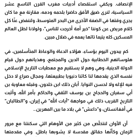
الإنصاف. ويكفي استقصاء أدبيات مغرب القرن التاسع عشر
السياسية، لنرى ضيق الأفق حاضرا بلحمه ودمه، مقارنة مع ما كان
يجري وقتها في الضفة الأخرى من البحر المتوسط، ولننفض عنّا كل
كلام مريض عن كوننا “خير أمة أخرجت للناس”، ولولانا لظل العالم
المسكين كله يتيما تائها يعمه في ضلال مبين.
كم يبدون اليوم بؤساء، هؤلاء الدعاة والوعاظ المتأسلمين، في
هلوساتهم الخطابية حول الدين والمجتمع، وهذيانهم حول قيام
الدولة الدينية، وهي وهم لا يستقيم مع معطيات التاريخ الإسلامي
نفسه الذي يقدمها لنا كائنا دنيويا بطبيعتها، ومجال صراع لا دخل
فيه للإله ولا لحسن النوايا. أبان ذلك ابن خلدون، وقبله معاوية بن
أبي سفيان والحجاج بن يوسف الثقفي والحاكم بأمر الله، وأثبت
التاريخ القريب ذلك في مواجهة “آيات الله” في إيران، و”الطالبان”
في أفغانستان، و”داعش” في بلاد ما بين المهرين…
آن الأوان لنتخلّص من كثير من الأوهام التي سكنتنا مع مرور
الزمان وكأنّها حقائق مقدسة لا يشوبها باطل. وفي مقدمتها