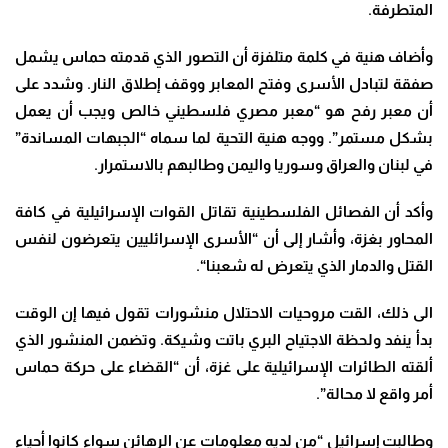
المتطرفة
.
وأضاف هنية في كلمة متلفزة أن التصور الذي قدمته حماس يشمل
صفقة لتبادل الأسرى وفتح المعابر ووقف إطلاق النار
.
وشدد على
أن معبر رفح هو “معبر مصري فلسطيني خالص ويجب أن يعمل
بشكل مستمر”.
ووجه هنية التحية لما سماه “الجبهات المساندة”
في لبنان والعراق وسوريا واليمن وطالبهم بالاستمرار
.
وأكد أن الفصائل الفلسطينية تقاتل القوات الإسرائيلية في كافة
المحاور بغزة، وأشار إلى أن “الأسرى الإسرائليين يتعرضون لنفس
القتل والدمار الذي يتعرض له شعبنا
“.
الى ذلك، القت مروحيات الاحتلال منشورات تقول فيها إن الوقت
بدأ ينفد ولحظة الاجتياح البري باتت وشيكة
.
وتضمن المنشور الذي
ألقته الطائرات الإسرائيلية على غزة، أن “القضاء على حركة حماس
أمر واقع لا محالة”.
وطالبت إسرائيل “من لديه معلومات عن الرهائن سواء كانوا أحياء