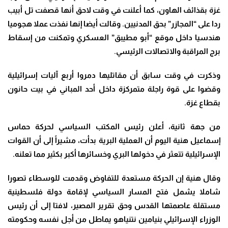
غزة بقذائف الهاون، كما أعلنت في وقت لاحق أنها قصفت تل أبيب
ردا على “المجازر” بحق المدنيين
.
وقالت أيضا إنها نفذت عملا هجوميا
هندسيا داخل موقع “أبو مطيبق” العسكري وتمكنت من إسقاط
برج المراقبة والاتصالات الرئيسي
.
وذكرت في وقت سابق أن مقاتليها دمروا أربع آليات إسرائيلية
وقضوا على قوة راجلة متمركزة داخل أحد المباني في بيت حانون
بقطاع غزة
.
من جهة ثانية، أعلن رئيس المكتب السياسي لحركة حماس
إسماعيل هنية اليوم أن العملية البرية بدأت، مشيراً إلى أن القوات
الإسرائيلية تتعثر في دخولها البري وخسائرها أكبر بكثير مما تعلنه
.
وقال هنية إن الحركة مستعدة للتفاوض وقدمت للوسطاء تصورا
شاملا يشمل فتح المسار السياسي لإقامة دولة فلسطينية
مستقلة عاصمتها القدس وحق تقرير المصير، لافتا إلى أن رئيس
الوزراء الإسرائيلي بنيامين نتنياهو يماطل من أجل نفسه وحكومته