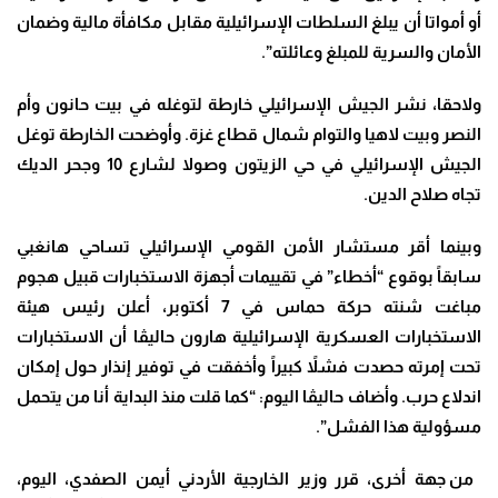
أو أمواتا أن يبلغ السلطات الإسرائيلية مقابل مكافأة مالية وضمان
الأمان والسرية للمبلغ وعائلته”.
ولاحقا، نشر الجيش الإسرائيلي خارطة لتوغله في بيت حانون وأم
النصر وبيت لاهيا والتوام شمال قطاع غزة
.
وأوضحت الخارطة توغل
الجيش الإسرائيلي في حي الزيتون وصولا لشارع 10 وجحر الديك
تجاه صلاح الدين
.
وبينما أقر مستشار الأمن القومي الإسرائيلي تساحي هانغبي
سابقاً بوقوع “أخطاء” في تقييمات أجهزة الاستخبارات قبيل هجوم
مباغت شنته حركة حماس في 7 أكتوبر، أعلن رئيس هيئة
الاستخبارات العسكرية الإسرائيلية هارون حاليڤا أن الاستخبارات
تحت إمرته حصدت فشلاً كبيراً وأخفقت في توفير إنذار حول إمكان
اندلاع حرب
.
وأضاف حاليڤا اليوم: “كما قلت منذ البداية أنا من يتحمل
مسؤولية هذا الفشل”.
من جهة أخرى، قرر وزير الخارجية الأردني أيمن الصفدي، اليوم،