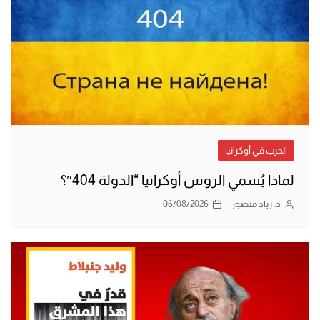
الحرب في أوكرانيا
لماذا يُسمي الروس أوكرانيا “الدولة 404″؟
د. زياد منصور
06/08/2026