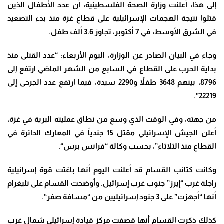
إلى هذا، أعلنت وزارة الصحة الفلسطينية، أن عدد الأطفال الذين
قتلوا نتيجة الهجمات الإسرائيلية على قطاع غزة منذ بدء التصعيد
في الشرق الأوسط، في 7 أكتوبر، تجاوز 3.6 ألف طفل
.
وجاء في البيان الصادر عن الوزارة، اليوم الأربعاء: “عدد القتلى منذ
بداية الحرب على القطاع في السابع من الشهر الماضي ارتفع إلى
8796، بينهم 3648 طفلاً و2290 سيدة، فيما ارتفع عدد الجرحى إلى
22219”.
من جهته، وفي الوقت الذي وسع من نطاق عمليته البرية في غزة،
أعلن الجيش الإسرائيلي مقتل 15 جندياً في المعارك الدائرة في
القطاع منذ الثلاثاء”، بحسب وكالة “فرانس برس
“.
وكانت كتائب القسام قد أعلنت اليوم أنها باغتت قوة إسرائيلية
راجلة غرب “إيرز” جنوب غرب إسرائيل
.
وأوضحت القسام على تليغرام
أنها “أجهزت” على 3 جنود إسرائيليين من “مسافة صفر
“.
كذلك ذكرت القسام أنها قصفت مركز قيادة إسرائيلي شمال غرب