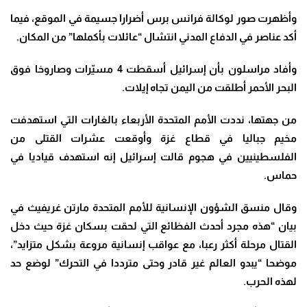
وأظهرت صور لوكالة فرانس برس أضرارا جسيمة في الموقع، فيما
أكد عناصر في الدفاع المدني انتشال “عائلات بأكملها” من المكان
.
وأفاد مراسلون بأن إسرائيل أسقطت 4 مسيّرات وصاروخا فوق
البحر الأحمر أطلقت من اليمن تجاه إيلات
.
من جهتها، نددت الأمم المتحدة الأربعاء بالغارات التي استهدفت
مخيم جباليا في قطاع غزة وأوقعت عشرات القتلى من
الفلسطينيين في هجوم قالت إسرائيل إنه استهدف قياديا في
حماس
.
وقال منسق الشؤون الإنسانية للأمم المتحدة مارتن غريفيث في
بيان “هذه مجرد أحدث الفظائع التي لحقت بسكان غزة حيث دخل
القتال مرحلة أكثر رعبا، مع عواقب إنسانية مروعة بشكل متزايد”،
موضحا “يبدو العالم غير قادر وحتى مترددا في التحرك” لوضع حد
لهذه الحرب
.