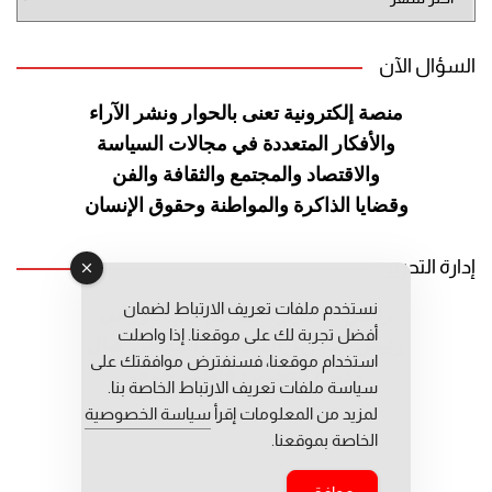
الموقع
السؤال الآن
منصة إلكترونية تعنى بالحوار ونشر
الآراء
والأفكار المتعددة في مجالات
السياسة
والاقتصاد والمجتمع والثقافة
والفن
وقضايا الذاكرة والمواطنة
وحقوق الإنسان
إدارة التحرير
نستخدم ملفات تعريف الارتباط لضمان
رئيس التحرير: عبد الرحيم التوراني
أفضل تجربة لك على موقعنا. إذا واصلت
رئيس التحرير المساعد: المعطي قبال
استخدام موقعنا، فسنفترض موافقتك على
مديرة التحرير: فاطمة حوحو
سياسة ملفات تعريف الارتباط الخاصة بنا.
لمزيد من المعلومات إقرأ
سياسة الخصوصية
الخاصة بموقعنا.