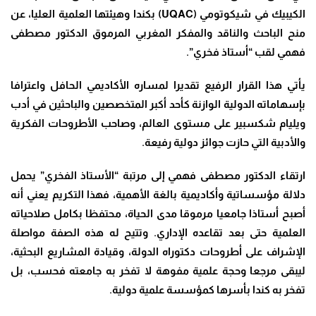
الكيبيك في شيكوتومي (
UQAC
) بكندا وهيئتها العلمية العليا، عن
منح الباحث والناقد والمفكر المغربي المرموق الدكتور مصطفى
فهمي لقب “أستاذ فخري”.
يأتي هذا القرار الرفيع تقديرا لمساره الأكاديمي الحافل واعترافا
بإسهاماته الدولية الوازنة كأحد أكبر المتخصصين والباحثين في أدب
ويليام شكسبير على مستوى العالم، وصاحب الأطروحات الفكرية
والأدبية التي حازت جوائز دولية رفيعة.
ارتقاء الدكتور مصطفى فهمي إلى مرتبة “الأستاذ الفخري” يحمل
دلالة مؤسساتية وأكاديمية بالغة الأهمية، فهذا التكريم يعني أنه
أصبح أستاذا جامعيا مرموقا مدى الحياة، محتفظا بكامل صلاحياته
العلمية حتى بعد تقاعده الإداري. وتتيح له هذه الصفة مواصلة
الإشراف على أطروحات دكتوراه الدولة، وقيادة المشاريع البحثية،
ليبقى مرجعا وحجة علمية مفوهة لا تفخر به جامعته فحسب، بل
تفخر به كندا بأسرها كمؤسسة علمية دولية.