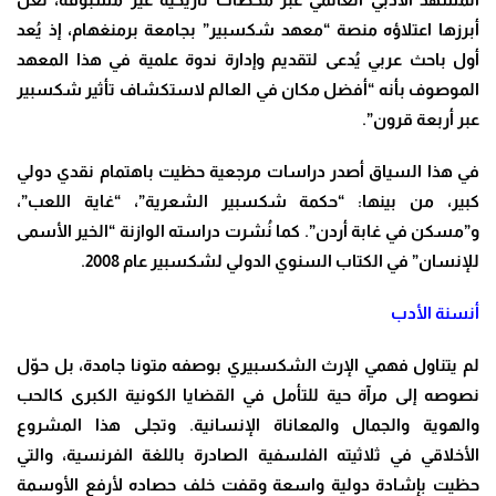
أبرزها اعتلاؤه منصة “معهد شكسبير” بجامعة برمنغهام، إذ يُعد
أول باحث عربي يُدعى لتقديم وإدارة ندوة علمية في هذا المعهد
الموصوف بأنه “أفضل مكان في العالم لاستكشاف تأثير شكسبير
عبر أربعة قرون”.
في هذا السياق أصدر دراسات مرجعية حظيت باهتمام نقدي دولي
كبير، من بينها: “حكمة شكسبير الشعرية”، “غاية اللعب”،
و”مسكن في غابة أردن”. كما نُشرت دراسته الوازنة “الخير الأسمى
للإنسان” في الكتاب السنوي الدولي لشكسبير عام 2008.
أنسنة الأدب
لم يتناول فهمي الإرث الشكسبيري بوصفه متونا جامدة، بل حوّل
نصوصه إلى مرآة حية للتأمل في القضايا الكونية الكبرى كالحب
والهوية والجمال والمعاناة الإنسانية. وتجلى هذا المشروع
الأخلاقي في ثلاثيته الفلسفية الصادرة باللغة الفرنسية، والتي
حظيت بإشادة دولية واسعة وقفت خلف حصاده لأرفع الأوسمة