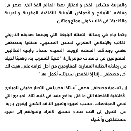
والعربية مشاعر الفخر والاعتزاز بهذا العالم الفذ الذي صهر في
وفاضه “الأملاح والأحماض الأمينية الثقافية المغربية والعربية
والكندية” في قالب كوني ممتع ومتقن.
وكما جاء في رسالة التهنئة البليغة التي وجهها صديقه التاريخي
الكاتب والإعلامي المغربي لحسن العسيبي، محتفيا بمصطفى
فهمي وبعائلته الممتدة (زوجته السيدة سعاد وابنيه الطالبين
المتفوقين في جامعات مونتريال):
“هنيئا للمغرب به، وهنيئا لجيله
من زملائه الطلبة المغاربة المقاومين من أجل كرامة علم.. هيت لك
أخي مصطفى.. إننا إذ نتقمص سيرتك، نُكمل بها”.
إن تسمية مصطفى فهمي أستاذا فخريا هي انتصار حقيقي للمبادئ
الأخلاقية الفاضلة التي ما فتئ يدافع عنها في كتبه، تلك المبادئ التي
تحمي المجتمعات، حسب تعبيره وتعبير الناقد الكندي إيفون باريه،
من التحول إلى آلات صماء تسحق الأفراد وتحولهم إلى مجرد
مستهلكين وأشياء.