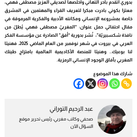
بدوري أتقدم بأحر التهاني وأخلصها لصديقي العزيز مصطفى فهمي،
معتزا بكوني بادرت مبكرا لتعريف القراء والمهتمين في المشرق
خاصة بمشروعه الإنساني ومكانته الأدبية والفكرية المرموقة في
مقال احتفائي حمل عنوان: “المغربيّ مصطفى فهمي يُطلّ من
نافذة شكسبيريّة”، نُشر بدورية “أفق” الصادرة عن مؤسسة الفكر
العربي في بيروت في شهر نوفمبر من العام الماضي 2025. فهنيئا
لنا بوعيك.. وهنيئا للمنصة الأكاديمية العالمية بامتزاج طينك
المغربي بآفاق الوجود الإنساني الرمزية.
شارك هذا الموضوع
عبد الرحيم التوراني
صحفي وكاتب مغربي، رئيس تحرير موقع
السؤال الآن