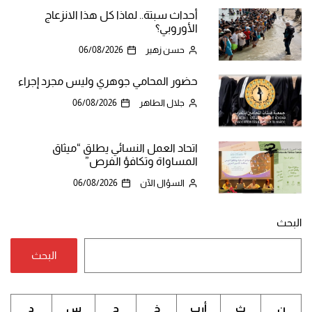
أحداث سبتة.. لماذا كل هذا الانزعاج
الأوروبي؟
حسن زهير
06/08/2026
حضور المحامي جوهري وليس مجرد إجراء
جلال الطاهر
06/08/2026
اتحاد العمل النسائي يطلق “ميثاق
المساواة وتكافؤ الفرص”
السؤال الآن
06/08/2026
البحث
البحث
ن
ث
أرب
خ
ج
س
د