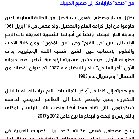
من “صهد” كازابلانكا إلى صقيع الكيبيك
يختزل مسار مصطفى فهمي سيرة جيل من الطلبة المغاربة الذين
قاوموا من أجل كرامة العلم والتحصيل. ولد فهمي في 16 أبريل 1961
بمدينة الدار البيضاء، ونشأ في أحيائها الشعبية العريقة ذات الزخم
الإنساني، بين “حي الفرح” وحي “بين المْدُون”. ومن كلية الآداب
والعلوم الإنسانية عين الشق، شعبة اللغة الإنجليزية، بدأت
خطواته الأولى، حيث دشن مسيرته الإبداعية شاعرا أصدر ديوانه
الأول “آخر العنادل” بالدار البيضاء عام 1987، ثم ديوان “قصائد من
الشمال” بمونتريال عام 1993.
مع هجرته إلى كندا في أواخر الثمانينيات، تابع دراساته العليا لينال
الدكتوراه بتميز، ولينضم لاحقا إلى الطاقم التدريسي لجامعة
شيكوتومي، التي تقلد فيها أيضا منصب نائب الرئيس المكلف
بالتدريس والبحث والإبداع ما بين عامي 2012 و2017.
رسّخ مصطفى فهمي مكانته كأحد أبرز الأصوات العربية في
المشهد الأدبي العالمي عبر محطات تاريخية غير مسبوقة، لعل