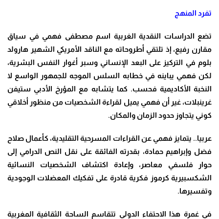
تفرد المنهج
تضع الدراسات النقدية الغربية اسم مصطفى فهمي في سياق
مقارن رفيع، إذ تلتقي أطروحاته مع الناقد الأمريكي الشهير هارولد
بلوم في التركيز على البعد الإنساني وسبر أغوار النفس البشرية،
لكن فهمي يباينه في خطابه السلس الموجه للجمهور الواسع لا
النخبة الأكاديمية فحسب. كما يتشابه مع المؤرخ الأدبي ستيفن
غرينبلات، غير أن فهمي يميل لقراءة الشخصيات من منظور أخلاقي
كوني يتجاوز حدود الزمان والمكان.
عربيا.. يتمايز فهمي عن القراءات المسرحية التقليدية، كأعمال صلاح
فضل وإبراهيم حمادة، بقدرته الفائقة على نقل النص الدرامي إلى
حوار فلسفي معاصر، وإعادة اكتشاف الشخصيات النسائية
الشكسبيرية كرموز فكرية قادرة على تفكيك المعضلات الوجودية
وتفسيرها.
في غمرة هذا الاحتفاء الدولي تتقاسم الساحة الثقافية المغربية