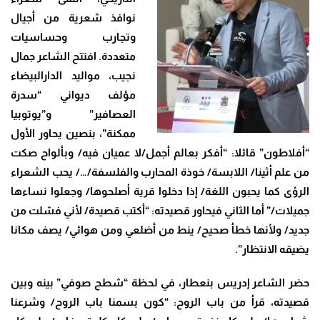
نوافذ شعرية من أجيال
وتجارب وحساسيات
متعددة. افتتح الشاعر جمال
نجيب، مواليد الدارالبيضاء
مؤلف ديواني “سدرة
العصافير” و”يوتوبيا
ممكنة”، بنصين يحاور الأول
“أفلاطون” قائلا: “أفكر بعالم أجمل/لا عميان فيه/ وبألواح صكت
من علم أثينا/ اللابسة/ خوذة المحارب والفلسفة/…/ يحب الشعراء
الرؤى كما يحبون اللغة/ إذا دخلوا قرية أصلحوها/ وجعلوا نساءها
جميلات/” أما الثاني فيحاور قصيدته: “أ
كتب قصيدة/ لأني فشلت من
جديد/ ولأنها خطأ صحيح/ ينط من أضلعي ومن هوائي/ يصف مكانا
يضيقه الانتظار”.
حضر الشاعر إدريس بنعطار، في لحظة “شطح صوفي” بينه وبين
قصيدته، قرأ من باب الروح: “كون بسمنا باب الروح/ وشرعنا