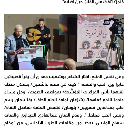
خِنْجَرٌ/ تَلَفَّتَ مِنِّي القَلْبُ حِينَ أَصَابَهُ”.
ومن نفس المنبع، اختار الشاعر بوشعيب حمدان أن يقرأ قصيدتين
عابرا بين الحب والعتمة: “
كيف هي متعة عاشقين/ يحملان مظلة
تقيهما بأس الفراغات المُوَشَّحة/ بعواصف الصمت/
وكل مساء
عندما تلتحم كفاهما/ يُشَرّعان نوافذ الحلم الجاف/ يقتسمان رسم
قلب بساعدين منفرجين/ يلوحان/ فتنفض العتمة مفاصل اللقاء/
ويبقى الحب معلقا..”. وقدم الفنان
عبدالهادي الحيداوي والفنانة
سهام الملاس، بعضا من مقامات الطرب الأندلسي، من “مقام