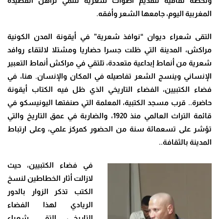
ولحظة ثقافية لتقديم أصوات شعرية تنتمي لراهن القصيدة
المغربية اليوم، جامعها الشعر وأفقه.
التقى شعراء ديوان “نوافذ شعرية” في أيقونة المدن الكونية
مراكش، المدينة التي ظلت جسرا حضاريا ومشتلا لالتقاء روافد
شعرية من أنماط إبداعية متعددة، تلتقي في مراكش أنماط التعبير
الإنساني وينسج الشعر تفاصيله في المكان والإنسان. هنا، في
فضاء الكتبيين، الفضاء التاريخي الذي ظل فيه الكتاب أيقونة
حاضرة.. قرب مسجد الكتبية، المعلمة التي صنفتها اليونيسكو في
قائمة التراث العالمي منذ 1920، والضاربة في عمق التاريخ والتي
تؤشر على تسعمائة سنة من الحضور كمركز علمي، وعلى ارتباط
المدينة بالثقافة..
في فضاء الكتبيين، حيث
لازالت أثار الخطاطين لنسخ
الكتب تذكر الزوار بالدور
الريادي لهذا الفضاء
التاريخي، التقى شعراء