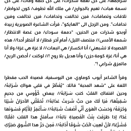
شراجمها/ على كل نغمة سحرات/ على كل كلمة وفات/ على كل
نسمة هبات/ تهيم بالجوارح/ في ملك الله تطوف/ كون لخواطر/
تلاقات وتصافات/ فين تخالفت وتحافات/ فين تخالفت وفين
تحافات”. ومن الزجل الى “الهايكو”، قرأت الشاعرة الصويرية زبيدة
أوبحو شذرات من الحنين: “دمعة سوداء/ من غصة الانتظار/
شمعة الأمس// منتصف الليل/ أمام آخر قطار/ لا أنتظر أحدا// هذه
القصيدة لا تشبهني/ أنا انكسار/ هي انبعاث// لا غزة هي غزة/ ولا أنا
هي أنا/ غزة كومة حزن/ وأنا هديل بلا روح
!
// لوكنت
/ أحضن الريح/
ماتمزق شراعي
!
“.
وقرأ الشاعر أيوب كوماوي، من اليوسفية، قصيدة الحب مقطرا
اللغة على “شهد المحبة” قائلا: “
يُقَطِّرُ في قلبي هواكِ شَرَابَهُ/
وحينَ اقتفاكِ القلبُ كنتِ سَرَابَهُ// ببعضِ كُؤُوسٍ من جحيمٍ
سُقِيتُهَا/ فَيَا لَكَ من حبٍّ شَربتُ عَذَابَهُ// تُحَمِّلُنِي الأحزانُ شَيْبًا
وَحُرْقَةً/ وَحَسْبُ الْهَوَى أَنِّي أَضَعْتُ شَبَابَهُ// سَأَغْفِرُ لِلْأَيَّامِ قَسْوَتَهَا
غَدًا/ إذا طَرَقَتْ بِنْتُ الْقَصِيدَةِ بَابَهُ// سأفتحُ هذا القلبَ (قَلْبًا)
مُشَرَّعًا/ لأنَّ لَهِيبَ الْحُبِّ شَوْقًا أَذَابَهُ// فَمِنْ حَرِّ هذا الشَّوقِ صَبْرُكِ