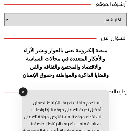
أرشيف الموقع
أرشيف
الموقع
السؤال الآن
منصة إلكترونية تعنى بالحوار ونشر
الآراء
والأفكار المتعددة في مجالات
السياسة
والاقتصاد والمجتمع والثقافة
والفن
وقضايا الذاكرة والمواطنة
وحقوق الإنسان
إدارة التحرير
نستخدم ملفات تعريف الارتباط لضمان
رئيس التحرير: عبد الرحيم التوراني
أفضل تجربة لك على موقعنا. إذا واصلت
رئيس التحرير المساعد: المعطي قبال
استخدام موقعنا، فسنفترض موافقتك على
مديرة التحرير: فاطمة حوحو
سياسة ملفات تعريف الارتباط الخاصة بنا.
لمزيد من المعلومات إقرأ
سياسة الخصوصية