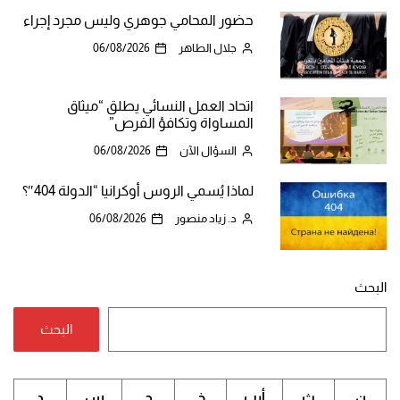
حضور المحامي جوهري وليس مجرد إجراء
جلال الطاهر
06/08/2026
اتحاد العمل النسائي يطلق “ميثاق
المساواة وتكافؤ الفرص”
السؤال الآن
06/08/2026
لماذا يُسمي الروس أوكرانيا “الدولة 404″؟
د. زياد منصور
06/08/2026
البحث
البحث
ن
ث
أرب
خ
ج
س
د