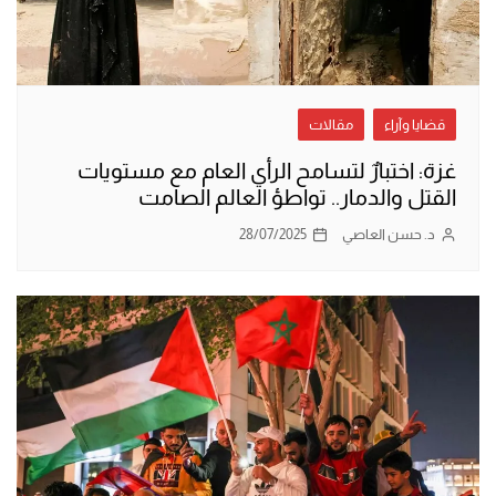
قضايا وآراء
مقالات
غزة: اختبارٌ لتسامح الرأي العام مع مستويات
القتل والدمار.. تواطؤ العالم الصامت
د. حسن العاصي
28/07/2025