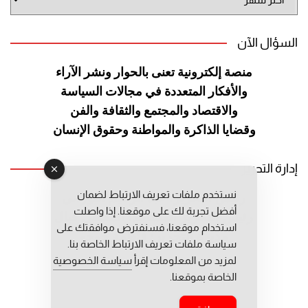
الموقع
السؤال الآن
منصة إلكترونية تعنى بالحوار ونشر
الآراء
والأفكار المتعددة في مجالات
السياسة
والاقتصاد والمجتمع والثقافة
والفن
وقضايا الذاكرة والمواطنة
وحقوق الإنسان
إدارة التحرير
نستخدم ملفات تعريف الارتباط لضمان
رئيس التحرير: عبد الرحيم التوراني
أفضل تجربة لك على موقعنا. إذا واصلت
رئيس التحرير المساعد: المعطي قبال
استخدام موقعنا، فسنفترض موافقتك على
مديرة التحرير: فاطمة حوحو
سياسة ملفات تعريف الارتباط الخاصة بنا.
لمزيد من المعلومات إقرأ
سياسة الخصوصية
الخاصة بموقعنا.