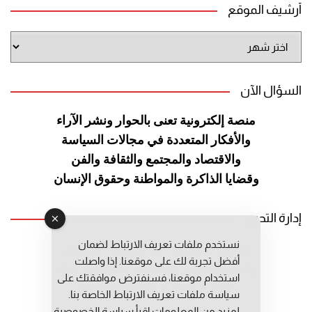
أرشيف الموقع
أرشيف
الموقع
السؤال الآن
منصة إلكترونية تعنى بالحوار ونشر
الآراء
والأفكار المتعددة في مجالات
السياسة
والاقتصاد والمجتمع والثقافة
والفن
وقضايا الذاكرة والمواطنة
وحقوق الإنسان
إدارة التحرير
نستخدم ملفات تعريف الارتباط لضمان
رئيس التحرير: عبد الرحيم التوراني
أفضل تجربة لك على موقعنا. إذا واصلت
رئيس التحرير المساعد: المعطي قبال
استخدام موقعنا، فسنفترض موافقتك على
مديرة التحرير: فاطمة حوحو
سياسة ملفات تعريف الارتباط الخاصة بنا.
لمزيد من المعلومات إقرأ
سياسة الخصوصية