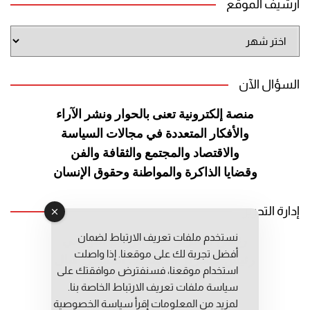
أرشيف الموقع
أرشيف
الموقع
السؤال الآن
منصة إلكترونية تعنى بالحوار ونشر
الآراء
والأفكار المتعددة في مجالات
السياسة
والاقتصاد والمجتمع والثقافة
والفن
وقضايا الذاكرة والمواطنة
وحقوق الإنسان
إدارة التحرير
نستخدم ملفات تعريف الارتباط لضمان
رئيس التحرير: عبد الرحيم التوراني
أفضل تجربة لك على موقعنا. إذا واصلت
رئيس التحرير المساعد: المعطي قبال
استخدام موقعنا، فسنفترض موافقتك على
مديرة التحرير: فاطمة حوحو
سياسة ملفات تعريف الارتباط الخاصة بنا.
لمزيد من المعلومات إقرأ
سياسة الخصوصية