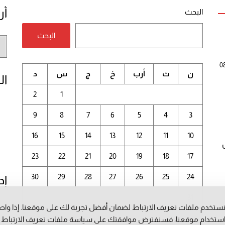
أر
البحث
البحث
أر
الم
0
ن
ث
أرب
خ
ج
س
د
ال
2
1
9
8
7
6
5
4
3
16
15
14
13
12
11
10
23
22
21
20
19
18
17
30
29
28
27
26
25
24
إد
31
ستخدم ملفات تعريف الارتباط لضمان أفضل تجربة لك على موقعنا. إذا وا
أغسطس 2026
ستخدام موقعنا، فسنفترض موافقتك على سياسة ملفات تعريف الارتباط