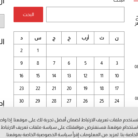
أر
البحث
خ
أر
ر
الم
ن
ث
أرب
خ
ج
س
د
ال
2
1
9
8
7
6
5
4
3
0
16
15
14
13
12
11
10
23
22
21
20
19
18
17
0
30
29
28
27
26
25
24
إد
31
ستخدم ملفات تعريف الارتباط لضمان أفضل تجربة لك على موقعنا. إذا وا
أغسطس 2026
ستخدام موقعنا، فسنفترض موافقتك على سياسة ملفات تعريف الارتباط
لخاصة بنا. لمزيد من المعلومات إقرأ
سياسة الخصوصية
الخاصة بموقعنا.