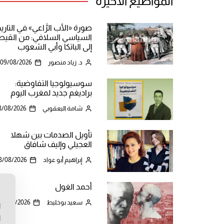
المواضيع الأخيرة
صورة «الأب الرَّاعي» في التاري
السياسي السلافي: من القيص
إلى الباتكا وأبي الشعوب
د. زياد منصور
09/08/2026
سوسيولوجيا التفاوضية:
براديغم جديد لمغرب اليوم
شامة اليعقوبي
8/08/2026
تأويل الصدمات بين شهلا
العجيلي وإليف شافاق
إبراهيم أبو عواد
8/08/2026
أحمد الغول
ن
سعيد بوخليط
08/08/2026
ا
ا