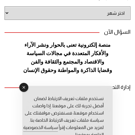
أرشيف
الموقع
السؤال الآن
منصة إلكترونية تعنى بالحوار ونشر
الآراء
والأفكار المتعددة في مجالات
السياسة
والاقتصاد والمجتمع والثقافة
والفن
وقضايا الذاكرة والمواطنة
وحقوق الإنسان
إدارة التحرير
نستخدم ملفات تعريف الارتباط لضمان
رئيس التحرير: عبد الرحيم التوراني
أفضل تجربة لك على موقعنا. إذا واصلت
رئيس التحرير المساعد: المعطي قبال
استخدام موقعنا، فسنفترض موافقتك على
مديرة التحرير: فاطمة حوحو
سياسة ملفات تعريف الارتباط الخاصة بنا.
لمزيد من المعلومات إقرأ
سياسة الخصوصية
الخاصة بموقعنا.