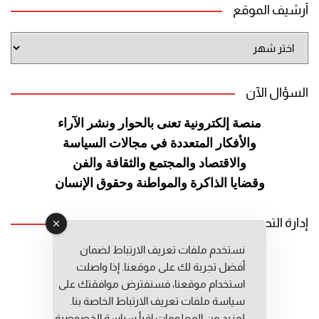
أرشيف الموقع
أرشيف
الموقع
السؤال الآن
منصة إلكترونية تعنى بالحوار ونشر
الآراء
والأفكار المتعددة في مجالات
السياسة
والاقتصاد والمجتمع والثقافة
والفن
وقضايا الذاكرة والمواطنة
وحقوق الإنسان
إدارة التحرير
نستخدم ملفات تعريف الارتباط لضمان
رئيس التحرير: عبد الرحيم التوراني
أفضل تجربة لك على موقعنا. إذا واصلت
رئيس التحرير المساعد: المعطي قبال
استخدام موقعنا، فسنفترض موافقتك على
مديرة التحرير: فاطمة حوحو
سياسة ملفات تعريف الارتباط الخاصة بنا.
لمزيد من المعلومات إقرأ
سياسة الخصوصية