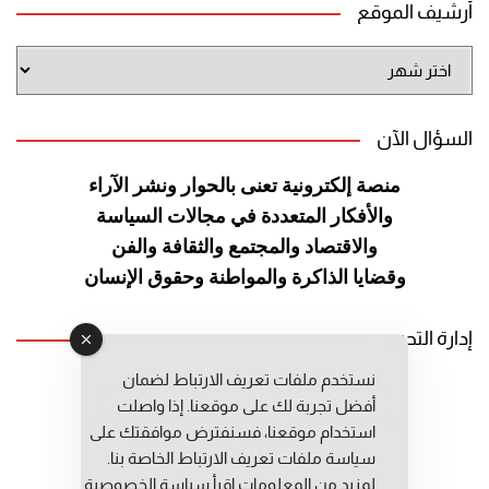
أرشيف الموقع
أرشيف
الموقع
السؤال الآن
منصة إلكترونية تعنى بالحوار ونشر
الآراء
والأفكار المتعددة في مجالات
السياسة
والاقتصاد والمجتمع والثقافة
والفن
وقضايا الذاكرة والمواطنة
وحقوق الإنسان
إدارة التحرير
نستخدم ملفات تعريف الارتباط لضمان
رئيس التحرير: عبد الرحيم التوراني
أفضل تجربة لك على موقعنا. إذا واصلت
رئيس التحرير المساعد: المعطي قبال
استخدام موقعنا، فسنفترض موافقتك على
مديرة التحرير: فاطمة حوحو
سياسة ملفات تعريف الارتباط الخاصة بنا.
لمزيد من المعلومات إقرأ
سياسة الخصوصية