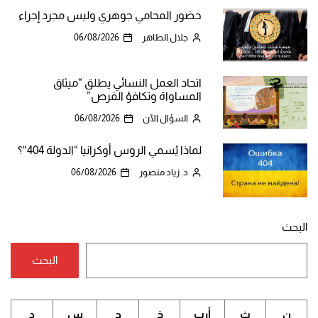
حضور المحامي جوهري وليس مجرد إجراء
جلال الطاهر
06/08/2026
اتحاد العمل النسائي يطلق “ميثاق
المساواة وتكافؤ الفرص”
السؤال الآن
06/08/2026
لماذا يُسمي الروس أوكرانيا “الدولة 404″؟
د. زياد منصور
06/08/2026
البحث
البحث
ن
ث
أرب
خ
ج
س
د