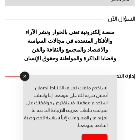
الموقع
السؤال الآن
منصة إلكترونية تعنى بالحوار ونشر
الآراء
والأفكار المتعددة في مجالات
السياسة
والاقتصاد والمجتمع والثقافة
والفن
وقضايا الذاكرة والمواطنة
وحقوق الإنسان
إدارة التحرير
نستخدم ملفات تعريف الارتباط لضمان
رئيس التحرير: عبد الرحيم التوراني
أفضل تجربة لك على موقعنا. إذا واصلت
رئيس التحرير المساعد: المعطي قبال
استخدام موقعنا، فسنفترض موافقتك على
مديرة التحرير: فاطمة حوحو
سياسة ملفات تعريف الارتباط الخاصة بنا.
لمزيد من المعلومات إقرأ
سياسة الخصوصية
الخاصة بموقعنا.