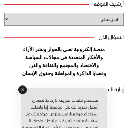
أرشيف الموقع
أرشيف
الموقع
السؤال الآن
منصة إلكترونية تعنى بالحوار ونشر
الآراء
والأفكار المتعددة في مجالات
السياسة
والاقتصاد والمجتمع والثقافة
والفن
وقضايا الذاكرة والمواطنة
وحقوق الإنسان
إدارة التحرير
نستخدم ملفات تعريف الارتباط لضمان
رئيس التحرير: عبد الرحيم التوراني
أفضل تجربة لك على موقعنا. إذا واصلت
رئيس التحرير المساعد: المعطي قبال
استخدام موقعنا، فسنفترض موافقتك على
مديرة التحرير: فاطمة حوحو
سياسة ملفات تعريف الارتباط الخاصة بنا.
لمزيد من المعلومات إقرأ
سياسة الخصوصية