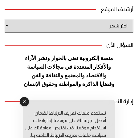
أرشيف الموقع
أرشيف
الموقع
السؤال الآن
منصة إلكترونية تعنى بالحوار ونشر
الآراء
والأفكار المتعددة في مجالات
السياسة
والاقتصاد والمجتمع والثقافة
والفن
وقضايا الذاكرة والمواطنة
وحقوق الإنسان
إدارة التحرير
نستخدم ملفات تعريف الارتباط لضمان
رئيس التحرير: عبد الرحيم التوراني
أفضل تجربة لك على موقعنا. إذا واصلت
رئيس التحرير المساعد: المعطي قبال
استخدام موقعنا، فسنفترض موافقتك على
مديرة التحرير: فاطمة حوحو
سياسة ملفات تعريف الارتباط الخاصة بنا.