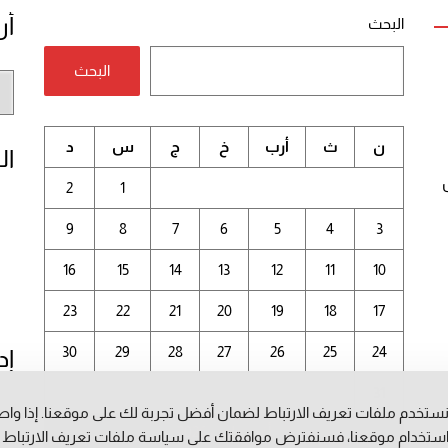
أر
البحث
البحث
أر
الم
ن
ث
أرب
خ
ج
س
د
ال
2
1
9
8
7
6
5
4
3
16
15
14
13
12
11
10
23
22
21
20
19
18
17
30
29
28
27
26
25
24
إد
31
ستخدم ملفات تعريف الارتباط لضمان أفضل تجربة لك على موقعنا. إذا وا
أغسطس 2026
ستخدام موقعنا، فسنفترض موافقتك على سياسة ملفات تعريف الارتباط