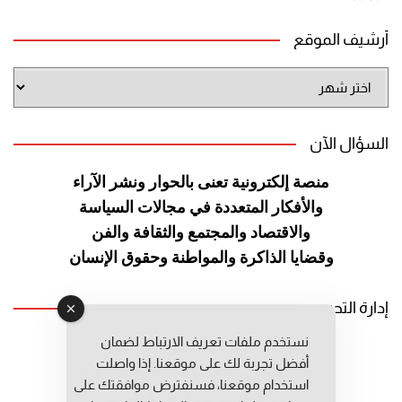
أرشيف الموقع
أرشيف
الموقع
السؤال الآن
منصة إلكترونية تعنى بالحوار ونشر
الآراء
والأفكار المتعددة في مجالات
السياسة
والاقتصاد والمجتمع والثقافة
والفن
وقضايا الذاكرة والمواطنة
وحقوق الإنسان
إدارة التحرير
نستخدم ملفات تعريف الارتباط لضمان
رئيس التحرير: عبد الرحيم التوراني
أفضل تجربة لك على موقعنا. إذا واصلت
رئيس التحرير المساعد: المعطي قبال
استخدام موقعنا، فسنفترض موافقتك على
مديرة التحرير: فاطمة حوحو