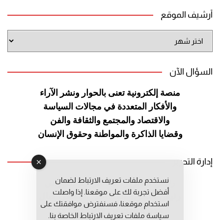
أرشيف الموقع
أرشيف
الموقع
السؤال الآن
منصة إلكترونية تعنى بالحوار ونشر
الآراء
والأفكار المتعددة في مجالات
السياسة
والاقتصاد والمجتمع والثقافة
والفن
وقضايا الذاكرة والمواطنة
وحقوق الإنسان
إدارة التحرير
نستخدم ملفات تعريف الارتباط لضمان
رئيس التحرير: عبد الرحيم التوراني
أفضل تجربة لك على موقعنا. إذا واصلت
رئيس التحرير المساعد: المعطي قبال
استخدام موقعنا، فسنفترض موافقتك على
مديرة التحرير: فاطمة حوحو
سياسة ملفات تعريف الارتباط الخاصة بنا.