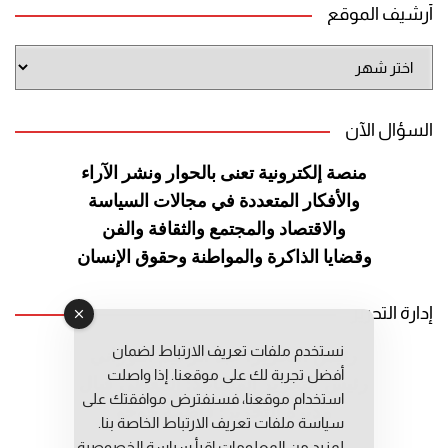
أرشيف الموقع
أرشيف
الموقع
السؤال الآن
منصة إلكترونية تعنى بالحوار ونشر
الآراء
والأفكار المتعددة في مجالات
السياسة
والاقتصاد والمجتمع والثقافة
والفن
وقضايا الذاكرة والمواطنة
وحقوق الإنسان
إدارة التحرير
نستخدم ملفات تعريف الارتباط لضمان
رئيس التحرير: عبد الرحيم التوراني
أفضل تجربة لك على موقعنا. إذا واصلت
رئيس التحرير المساعد: المعطي قبال
استخدام موقعنا، فسنفترض موافقتك على
مديرة التحرير: فاطمة حوحو
سياسة ملفات تعريف الارتباط الخاصة بنا.
لمزيد من المعلومات إقرأ
سياسة الخصوصية