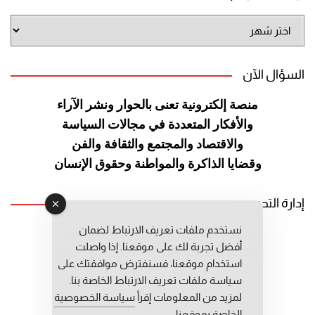
أرشيف
الموقع
السؤال الآن
منصة إلكترونية تعنى بالحوار ونشر
الآراء
والأفكار المتعددة في مجالات
السياسة
والاقتصاد والمجتمع والثقافة
والفن
وقضايا الذاكرة والمواطنة
وحقوق الإنسان
إدارة التحرير
نستخدم ملفات تعريف الارتباط لضمان
رئيس التحرير: عبد الرحيم التوراني
أفضل تجربة لك على موقعنا. إذا واصلت
رئيس التحرير المساعد: المعطي قبال
استخدام موقعنا، فسنفترض موافقتك على
مديرة التحرير: فاطمة حوحو
سياسة ملفات تعريف الارتباط الخاصة بنا.
لمزيد من المعلومات إقرأ
سياسة الخصوصية
الخاصة بموقعنا.