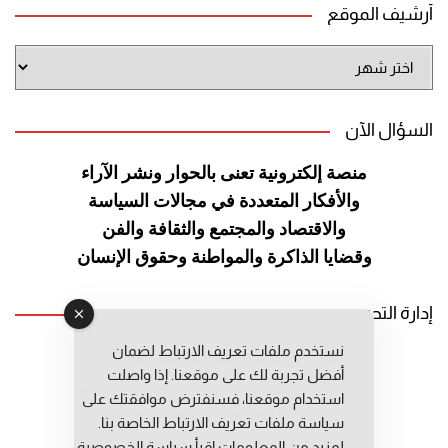
أرشيف الموقع
أرشيف
الموقع
السؤال الآن
منصة إلكترونية تعنى بالحوار ونشر
الآراء
والأفكار المتعددة في مجالات
السياسة
والاقتصاد والمجتمع والثقافة
والفن
وقضايا الذاكرة والمواطنة
وحقوق الإنسان
إدارة التحرير
نستخدم ملفات تعريف الارتباط لضمان
رئيس التحرير: عبد الرحيم التوراني
أفضل تجربة لك على موقعنا. إذا واصلت
رئيس التحرير المساعد: المعطي قبال
استخدام موقعنا، فسنفترض موافقتك على
مديرة التحرير: فاطمة حوحو
سياسة ملفات تعريف الارتباط الخاصة بنا.
لمزيد من المعلومات إقرأ
سياسة الخصوصية