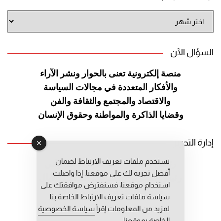
أرشيف
الموقع
السؤال الآن
منصة إلكترونية تعنى بالحوار ونشر
الآراء
والأفكار المتعددة في مجالات
السياسة
والاقتصاد والمجتمع والثقافة
والفن
وقضايا الذاكرة والمواطنة
وحقوق الإنسان
إدارة التحرير
نستخدم ملفات تعريف الارتباط لضمان
رئيس التحرير: عبد الرحيم التوراني
أفضل تجربة لك على موقعنا. إذا واصلت
رئيس التحرير المساعد: المعطي قبال
استخدام موقعنا، فسنفترض موافقتك على
مديرة التحرير: فاطمة حوحو
سياسة ملفات تعريف الارتباط الخاصة بنا.
لمزيد من المعلومات إقرأ
سياسة الخصوصية
الخاصة بموقعنا.