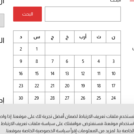
أر
البحث
أر
الم
ن
ث
أرب
خ
ج
س
د
ال
2
1
9
8
7
6
5
4
3
16
15
14
13
12
11
10
23
22
21
20
19
18
17
30
29
28
27
26
25
24
إد
31
ستخدم ملفات تعريف الارتباط لضمان أفضل تجربة لك على موقعنا. إذا وا
أغسطس 2026
ستخدام موقعنا، فسنفترض موافقتك على سياسة ملفات تعريف الارتباط
لخاصة بنا. لمزيد من المعلومات إقرأ
سياسة الخصوصية
الخاصة بموقعنا.