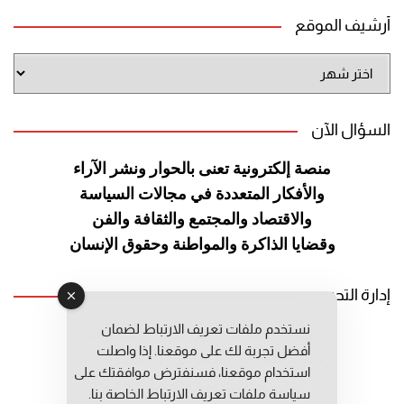
أرشيف الموقع
أرشيف
الموقع
السؤال الآن
منصة إلكترونية تعنى بالحوار ونشر
الآراء
والأفكار المتعددة في مجالات
السياسة
والاقتصاد والمجتمع والثقافة
والفن
وقضايا الذاكرة والمواطنة
وحقوق الإنسان
إدارة التحرير
نستخدم ملفات تعريف الارتباط لضمان
رئيس التحرير: عبد الرحيم التوراني
أفضل تجربة لك على موقعنا. إذا واصلت
رئيس التحرير المساعد: المعطي قبال
استخدام موقعنا، فسنفترض موافقتك على
مديرة التحرير: فاطمة حوحو
سياسة ملفات تعريف الارتباط الخاصة بنا.