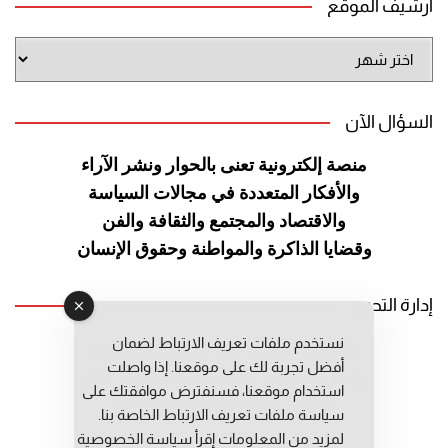
أرشيف الموقع
أرشيف
الموقع
السؤال الآن
منصة إلكترونية تعنى بالحوار ونشر
الآراء
والأفكار المتعددة في مجالات
السياسة
والاقتصاد والمجتمع والثقافة
والفن
وقضايا الذاكرة والمواطنة
وحقوق الإنسان
إدارة التحرير
نستخدم ملفات تعريف الارتباط لضمان
رئيس التحرير: عبد الرحيم التوراني
أفضل تجربة لك على موقعنا. إذا واصلت
رئيس التحرير المساعد: المعطي قبال
استخدام موقعنا، فسنفترض موافقتك على
مديرة التحرير: فاطمة حوحو
سياسة ملفات تعريف الارتباط الخاصة بنا.
لمزيد من المعلومات إقرأ
سياسة الخصوصية