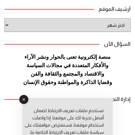
أرشيف الموقع
أرشيف
الموقع
السؤال الآن
منصة إلكترونية تعنى بالحوار ونشر
الآراء
والأفكار المتعددة في مجالات
السياسة
والاقتصاد والمجتمع والثقافة
والفن
وقضايا الذاكرة والمواطنة
وحقوق الإنسان
إدارة التحرير
نستخدم ملفات تعريف الارتباط لضمان
رئيس التحرير: عبد الرحيم التوراني
أفضل تجربة لك على موقعنا. إذا واصلت
رئيس التحرير المساعد: المعطي قبال
استخدام موقعنا، فسنفترض موافقتك على
مديرة التحرير: فاطمة حوحو
سياسة ملفات تعريف الارتباط الخاصة بنا.