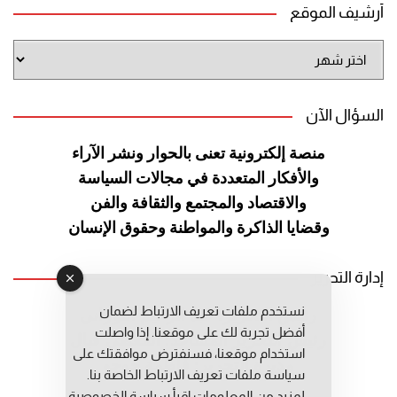
أرشيف الموقع
أرشيف
الموقع
السؤال الآن
منصة إلكترونية تعنى بالحوار ونشر
الآراء
والأفكار المتعددة في مجالات
السياسة
والاقتصاد والمجتمع والثقافة
والفن
وقضايا الذاكرة والمواطنة
وحقوق الإنسان
إدارة التحرير
نستخدم ملفات تعريف الارتباط لضمان
رئيس التحرير: عبد الرحيم التوراني
أفضل تجربة لك على موقعنا. إذا واصلت
رئيس التحرير المساعد: المعطي قبال
استخدام موقعنا، فسنفترض موافقتك على
مديرة التحرير: فاطمة حوحو
سياسة ملفات تعريف الارتباط الخاصة بنا.
لمزيد من المعلومات إقرأ
سياسة الخصوصية